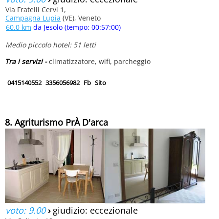
Via Fratelli Cervi 1,
Campagna Lupia
(VE), Veneto
60.0 km
da Jesolo (tempo: 00:57:00)
Medio piccolo hotel: 51 letti
Tra i servizi -
climatizzatore, wifi, parcheggio
0415140552
3356056982
Fb
Sito
8. Agriturismo PrÀ D'arca
voto: 9.00
›
giudizio: eccezionale