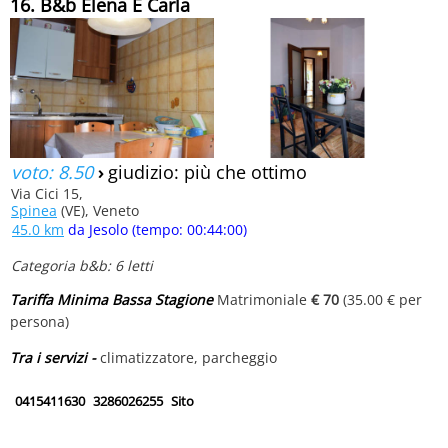
16. B&b Elena E Carla
voto: 8.50
›
giudizio: più che ottimo
Via Cici 15,
Spinea
(VE), Veneto
45.0 km
da Jesolo (tempo: 00:44:00)
Categoria b&b: 6 letti
Tariffa Minima Bassa Stagione
Matrimoniale
€ 70
(35.00 € per
persona)
Tra i servizi -
climatizzatore, parcheggio
0415411630
3286026255
Sito