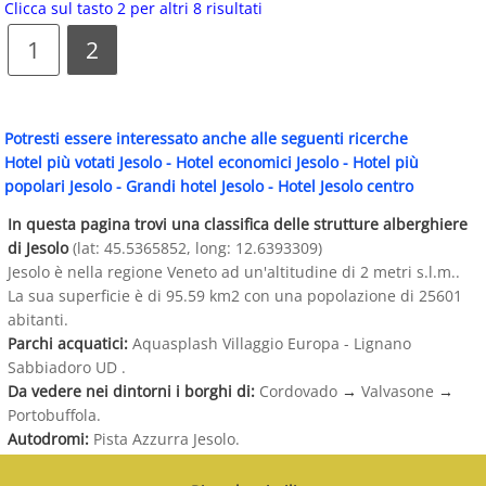
Clicca sul tasto 2 per altri 8 risultati
1
2
Potresti essere interessato anche alle seguenti ricerche
Hotel più votati Jesolo
-
Hotel economici Jesolo
-
Hotel più
popolari Jesolo
-
Grandi hotel Jesolo
-
Hotel Jesolo centro
In questa pagina trovi una classifica delle strutture alberghiere
di Jesolo
(lat: 45.5365852, long: 12.6393309)
Jesolo è nella regione Veneto ad un'altitudine di 2 metri s.l.m..
La sua superficie è di 95.59 km2 con una popolazione di 25601
abitanti.
Parchi acquatici:
Aquasplash Villaggio Europa - Lignano
Sabbiadoro UD .
Da vedere nei dintorni i borghi di:
Cordovado
→
Valvasone
→
Portobuffola.
Autodromi:
Pista Azzurra Jesolo.