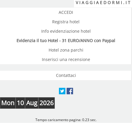
V I A G G I A E D O R M I . I T
ACCEDI
Registra hotel
Info evidenziazione hotel
Evidenzia il tuo Hotel - 31 EURO/ANNO con Paypal
Hotel zona parchi
Inserisci una recensione
Contattaci
Mon
10
Aug
2026
Tempo caricamento pagina: 0.23 sec.