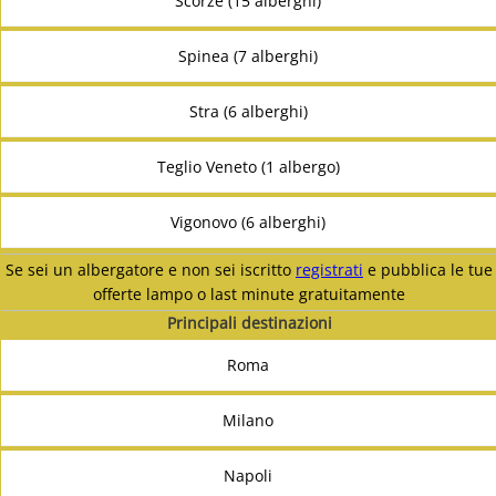
Scorzè (15 alberghi)
Spinea (7 alberghi)
Stra (6 alberghi)
Teglio Veneto (1 albergo)
Vigonovo (6 alberghi)
Se sei un albergatore e non sei iscritto
registrati
e pubblica le tue
offerte lampo o last minute gratuitamente
Principali destinazioni
Roma
Milano
Napoli