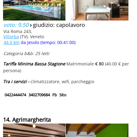
voto: 9.50
›
giudizio: capolavoro
Via Roma 243,
Villorba
(TV), Veneto
44.0 km
da Jesolo (tempo: 00:41:00)
Categoria b&b: 25 letti
Tariffa Minima Bassa Stagione
Matrimoniale
€ 80
(40.00 € per
persona)
Tra i servizi -
climatizzatore, wifi, parcheggio
0422444474
3402709684
Fb
Sito
14. Agrimargherita