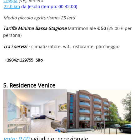
Ceggia
(VE), Veneto
22.0 km
da Jesolo (tempo: 00:32:00)
Medio piccolo agriturismo: 25 letti
Tariffa Minima Bassa Stagione
Matrimoniale
€ 50
(25.00 € per
persona)
Tra i servizi -
climatizzatore, wifi, ristorante, parcheggio
+390421329755
Sito
5. Residence Venice
voto: 9.00
›
giudizio: eccezionale