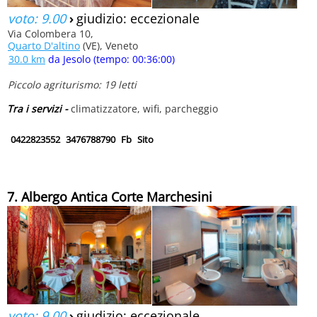
voto: 9.00
›
giudizio: eccezionale
Via Colombera 10,
Quarto D'altino
(VE), Veneto
30.0 km
da Jesolo (tempo: 00:36:00)
Piccolo agriturismo: 19 letti
Tra i servizi -
climatizzatore, wifi, parcheggio
0422823552
3476788790
Fb
Sito
7. Albergo Antica Corte Marchesini
voto: 9.00
›
giudizio: eccezionale