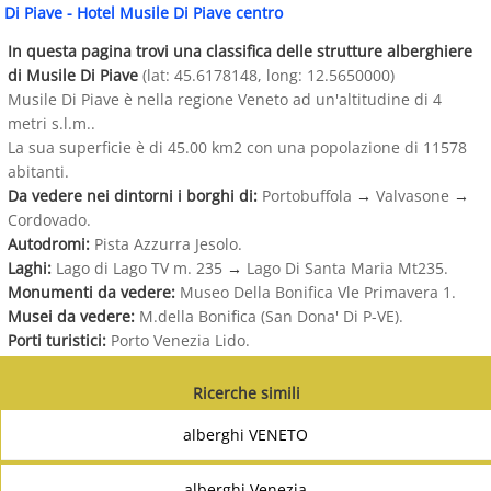
Di Piave
-
Hotel Musile Di Piave centro
In questa pagina trovi una classifica delle strutture alberghiere
di Musile Di Piave
(lat: 45.6178148, long: 12.5650000)
Musile Di Piave è nella regione Veneto ad un'altitudine di 4
metri s.l.m..
La sua superficie è di 45.00 km2 con una popolazione di 11578
abitanti.
Da vedere nei dintorni i borghi di:
Portobuffola
→
Valvasone
→
Cordovado.
Autodromi:
Pista Azzurra Jesolo.
Laghi:
Lago di Lago TV m. 235
→
Lago Di Santa Maria Mt235.
Monumenti da vedere:
Museo Della Bonifica Vle Primavera 1.
Musei da vedere:
M.della Bonifica (San Dona' Di P-VE).
Porti turistici:
Porto Venezia Lido.
Ricerche simili
alberghi VENETO
alberghi Venezia