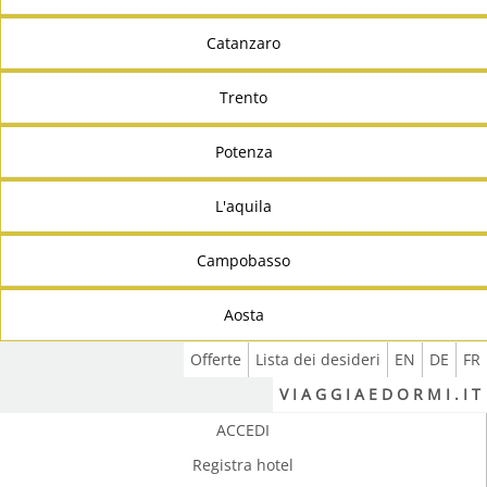
Catanzaro
Trento
Potenza
L'aquila
Campobasso
Aosta
Offerte
Lista dei desideri
EN
DE
FR
V I A G G I A E D O R M I . I T
ACCEDI
Registra hotel