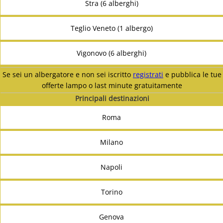
Stra (6 alberghi)
Teglio Veneto (1 albergo)
Vigonovo (6 alberghi)
Se sei un albergatore e non sei iscritto
registrati
e pubblica le tue
offerte lampo o last minute gratuitamente
Principali destinazioni
Roma
Milano
Napoli
Torino
Genova