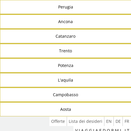
Perugia
Ancona
Catanzaro
Trento
Potenza
L'aquila
Campobasso
Aosta
Offerte
Lista dei desideri
EN
DE
FR
V I A G G I A E D O R M I . I T