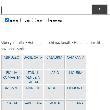
›
predef
voti
costi
nrcamere
Alberghi Italia
>
Hotel nei parchi nazionali
>
Hotel nei parchi
nazionali Molise
ABRUZZO
BASILICATA
CALABRIA
CAMPANIA
EMILIA
FRIULI
LAZIO
LIGURIA
ROMAGNA
VENEZIA
GIULIA
LOMBARDIA
MARCHE
MOLISE
PIEMONTE
PUGLIA
SARDEGNA
SICILIA
TOSCANA