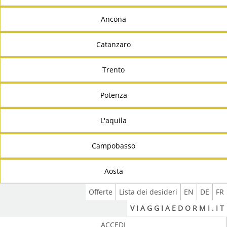
Ancona
Catanzaro
Trento
Potenza
L'aquila
Campobasso
Aosta
Offerte
Lista dei desideri
EN
DE
FR
V I A G G I A E D O R M I . I T
ACCEDI