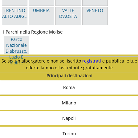
TRENTINO
UMBRIA
VALLE
VENETO
ALTO ADIGE
D'AOSTA
I Parchi nella Regione Molise
Parco
Nazionale
D'abruzzo,
Lazio E
Se sei un albergatore e non sei iscritto
registrati
e pubblica le tue
Molise
offerte lampo o last minute gratuitamente
Principali destinazioni
Roma
Milano
Napoli
Torino