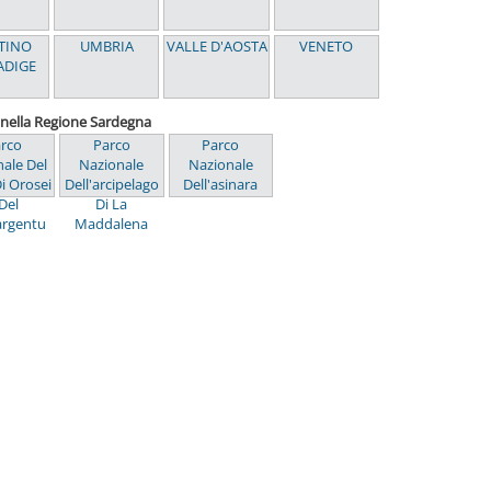
TINO
UMBRIA
VALLE D'AOSTA
VENETO
ADIGE
i nella Regione Sardegna
rco
Parco
Parco
ale Del
Nazionale
Nazionale
i Orosei
Dell'arcipelago
Dell'asinara
Del
Di La
rgentu
Maddalena