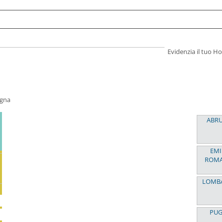
Evidenzia il tuo 
egna
ABR
EMI
ROM
LOMB
PUG