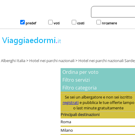
predef
voti
costi
nrcamere
Alberghi Italia
>
Hotel nei parchi nazionali
>
Hotel nei parchi nazionali Sard
Ordina per voto
Filtro servizi
Filtro categoria
Se sei un albergatore e non sei iscritto
registrati
e pubblica le tue offerte lampo
o last minute gratuitamente
Principali destinazioni
Roma
Milano