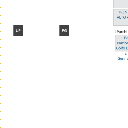
TREN
ALTO 
UP
PG
I Parch
Pa
Nazion
Golfo D
E 
Genna