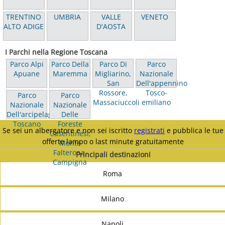
TRENTINO
UMBRIA
VALLE
VENETO
ALTO ADIGE
D'AOSTA
I Parchi nella Regione Toscana
Parco Alpi
Parco Della
Parco Di
Parco
Apuane
Maremma
Migliarino,
Nazionale
San
Dell'appennino
Rossore,
Tosco-
Parco
Parco
Massaciuccoli
emiliano
Nazionale
Nazionale
Dell'arcipelago
Delle
Toscano
Foreste
Se sei un albergatore e non sei iscritto
registrati
e pubblica le tue
Casentinesi,
offerte lampo o last minute gratuitamente
Monte
Falterona,
Principali destinazioni
Campigna
Roma
Milano
Napoli