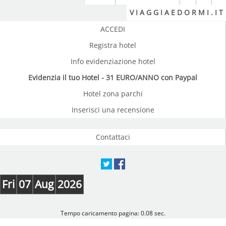
V I A G G I A E D O R M I . I T
ACCEDI
Registra hotel
Info evidenziazione hotel
Evidenzia il tuo Hotel - 31 EURO/ANNO con Paypal
Hotel zona parchi
Inserisci una recensione
Contattaci
Fri
07
Aug
2026
Tempo caricamento pagina: 0.08 sec.