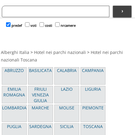
›
predef
voti
costi
nrcamere
Alberghi Italia
>
Hotel nei parchi nazionali
>
Hotel nei parchi
nazionali Toscana
ABRUZZO
BASILICATA
CALABRIA
CAMPANIA
EMILIA
FRIULI
LAZIO
LIGURIA
ROMAGNA
VENEZIA
GIULIA
LOMBARDIA
MARCHE
MOLISE
PIEMONTE
PUGLIA
SARDEGNA
SICILIA
TOSCANA