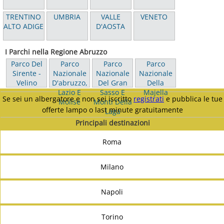
TRENTINO
UMBRIA
VALLE
VENETO
ALTO ADIGE
D'AOSTA
I Parchi nella Regione Abruzzo
Parco Del
Parco
Parco
Parco
Sirente -
Nazionale
Nazionale
Nazionale
Velino
D'abruzzo,
Del Gran
Della
Lazio E
Sasso E
Majella
Se sei un albergatore e non sei iscritto
registrati
e pubblica le tue
Molise
Monti Della
offerte lampo o last minute gratuitamente
Laga
Principali destinazioni
Roma
Milano
Napoli
Torino