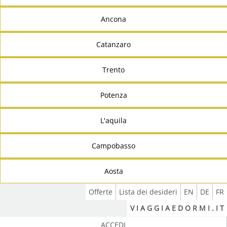
Ancona
Catanzaro
Trento
Potenza
L'aquila
Campobasso
Aosta
Offerte
Lista dei desideri
EN
DE
FR
V I A G G I A E D O R M I . I T
ACCEDI