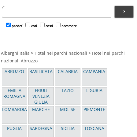
›
predef
voti
costi
nrcamere
Alberghi Italia
>
Hotel nei parchi nazionali
>
Hotel nei parchi
nazionali Abruzzo
ABRUZZO
BASILICATA
CALABRIA
CAMPANIA
EMILIA
FRIULI
LAZIO
LIGURIA
ROMAGNA
VENEZIA
GIULIA
LOMBARDIA
MARCHE
MOLISE
PIEMONTE
PUGLIA
SARDEGNA
SICILIA
TOSCANA