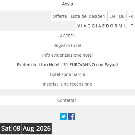
Aosta
Offerte
Lista dei desideri
EN
DE
FR
V I A G G I A E D O R M I . I T
ACCEDI
Registra hotel
Info evidenziazione hotel
Evidenzia il tuo Hotel - 31 EURO/ANNO con Paypal
Hotel zona parchi
Inserisci una recensione
Contattaci
Sat
08
Aug
2026