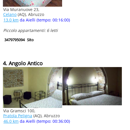
Via Muranuove 23,
Celano
(AQ), Abruzzo
13.0 km
da Aielli (tempo: 00:16:00)
Piccolo appartamenti: 6 letti
3479795094
Sito
4. Angolo Antico
Via Gramsci 100,
Pratola Peligna
(AQ), Abruzzo
46.0 km
da Aielli (tempo: 00:36:00)