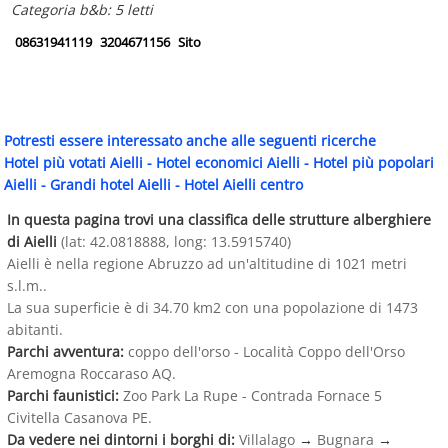
Categoria b&b: 5 letti
08631941119
3204671156
Sito
Potresti essere interessato anche alle seguenti ricerche
Hotel più votati Aielli
-
Hotel economici Aielli
-
Hotel più popolari
Aielli
-
Grandi hotel Aielli
-
Hotel Aielli centro
In questa pagina trovi una classifica delle strutture alberghiere
di Aielli
(lat: 42.0818888, long: 13.5915740)
Aielli è nella regione Abruzzo ad un'altitudine di 1021 metri
s.l.m..
La sua superficie è di 34.70 km2 con una popolazione di 1473
abitanti.
Parchi avventura:
coppo dell'orso - Località Coppo dell'Orso
Aremogna Roccaraso AQ.
Parchi faunistici:
Zoo Park La Rupe - Contrada Fornace 5
Civitella Casanova PE.
Da vedere nei dintorni i borghi di:
Villalago
→
Bugnara
→