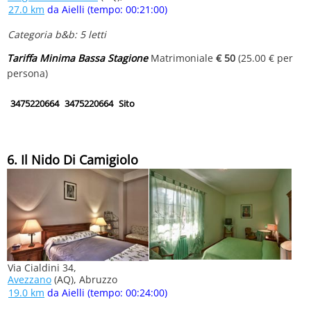
27.0 km
da Aielli (tempo: 00:21:00)
Categoria b&b: 5 letti
Tariffa Minima Bassa Stagione
Matrimoniale
€ 50
(25.00 € per
persona)
3475220664
3475220664
Sito
6. Il Nido Di Camigiolo
Via Cialdini 34,
Avezzano
(AQ), Abruzzo
19.0 km
da Aielli (tempo: 00:24:00)