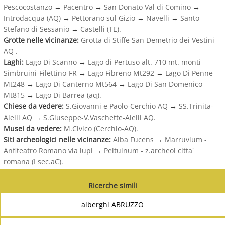
Pescocostanzo
→
Pacentro
→
San Donato Val di Comino
→
Introdacqua (AQ)
→
Pettorano sul Gizio
→
Navelli
→
Santo
Stefano di Sessanio
→
Castelli (TE).
Grotte nelle vicinanze:
Grotta di Stiffe San Demetrio dei Vestini
AQ .
Laghi:
Lago Di Scanno
→
Lago di Pertuso alt. 710 mt. monti
Simbruini-Filettino-FR
→
Lago Fibreno Mt292
→
Lago Di Penne
Mt248
→
Lago Di Canterno Mt564
→
Lago Di San Domenico
Mt815
→
Lago Di Barrea (aq).
Chiese da vedere:
S.Giovanni e Paolo-Cerchio AQ
→
SS.Trinita-
Aielli AQ
→
S.Giuseppe-V.Vaschette-Aielli AQ.
Musei da vedere:
M.Civico (Cerchio-AQ).
Siti archeologici nelle vicinanze:
Alba Fucens
→
Marruvium -
Anfiteatro Romano via lupi
→
Peltuinum - z.archeol citta'
romana (I sec.aC).
Ricerche simili
alberghi ABRUZZO