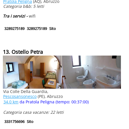
Pratola Peligna
(AQ), Abruzzo
Categoria b&b: 5 letti
Tra i servizi -
wifi
3289275189
3289275189
Sito
13. Ostello Petra
Via Colle Della Guardia,
Pescosansonesco
(PE), Abruzzo
34.0 km
da Pratola Peligna (tempo: 00:37:00)
Categoria casa vacanze: 22 letti
3331756696
Sito