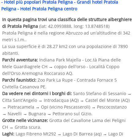
-
Hotel più popolari Pratola Peligna
-
Grandi hotel Pratola
Peligna
-
Hotel Pratola Peligna centro
In questa pagina trovi una classifica delle strutture alberghiere
di Pratola Peligna
(lat: 42.0993888, long: 13.8748518)
Pratola Peligna è nella regione Abruzzo ad un'altitudine di 342
metri s.l.m..
La sua superficie è di 28.27 km2 con una popolazione di 7890
abitanti.
Parchi avventura:
Indiana Park Majella - Loc.tà Piana delle
Mele Guardiagrele CH
→
coppo dell'orso - Località Coppo
dell'Orso Aremogna Roccaraso AQ.
Parchi faunistici:
Zoo Park La Rupe - Contrada Fornace 5
Civitella Casanova PE.
Da vedere nei dintorni i borghi di:
Santo Stefano di Sessanio
→
Citta Sant'Angelo
→
Introdacqua (AQ)
→
Castel del Monte (AQ)
→
Pietracamela
→
Opi (vicino Pescasseroli)
→
Pescocostanzo
→
Navelli
→
Bugnara
→
Pettorano sul Gizio.
Grotte nelle vicinanze:
Grotta del Cavallone Lama dei Peligni
CH
→
Grotta scura.
Laghi:
Lago Fibreno Mt292
→
Lago Di Barrea (aq)
→
Lago Di