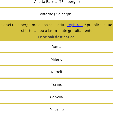
Villetta Barrea (15 alberghi)
Vittorito (2 alberghi)
Se sei un albergatore e non sei iscritto
registrati
e pubblica le tue
offerte lampo o last minute gratuitamente
Principali destinazioni
Roma
Milano
Napoli
Torino
Genova
Palermo