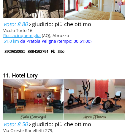
voto: 8.80
›
giudizio: più che ottimo
Vicolo Torto 16,
Roccacinquemiglia
(AQ), Abruzzo
51.0 km
da Pratola Peligna (tempo: 00:51:00)
3929350985
3384592791
Fb
Sito
11. Hotel Lory
voto: 8.50
›
giudizio: più che ottimo
Via Oreste Ranelletti 279,