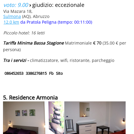
voto: 9.00
›
giudizio: eccezionale
Via Mazara 18,
Sulmona
(AQ), Abruzzo
12.0 km
da Pratola Peligna (tempo: 00:11:00)
Piccolo hotel: 16 letti
Tariffa Minima Bassa Stagione
Matrimoniale
€ 70
(35.00 € per
persona)
Tra i servizi -
climatizzatore, wifi, ristorante, parcheggio
086452653
3386276815
Fb
Sito
5. Residence Armonia