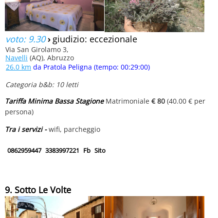
voto: 9.30
›
giudizio: eccezionale
Via San Girolamo 3,
Navelli
(AQ), Abruzzo
26.0 km
da Pratola Peligna (tempo: 00:29:00)
Categoria b&b: 10 letti
Tariffa Minima Bassa Stagione
Matrimoniale
€ 80
(40.00 € per
persona)
Tra i servizi -
wifi, parcheggio
0862959447
3383997221
Fb
Sito
9. Sotto Le Volte