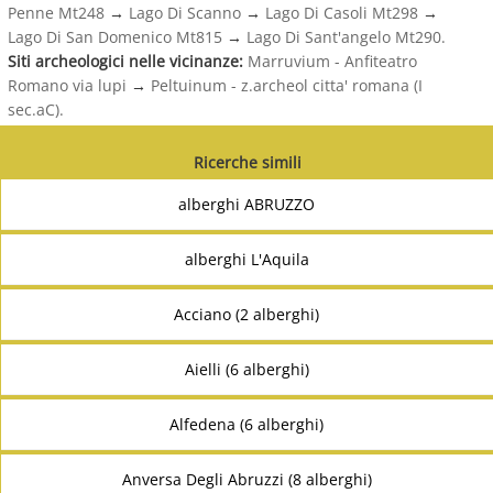
Penne Mt248
→
Lago Di Scanno
→
Lago Di Casoli Mt298
→
Lago Di San Domenico Mt815
→
Lago Di Sant'angelo Mt290.
Siti archeologici nelle vicinanze:
Marruvium - Anfiteatro
Romano via lupi
→
Peltuinum - z.archeol citta' romana (I
sec.aC).
Ricerche simili
alberghi ABRUZZO
alberghi L'Aquila
Acciano (2 alberghi)
Aielli (6 alberghi)
Alfedena (6 alberghi)
Anversa Degli Abruzzi (8 alberghi)