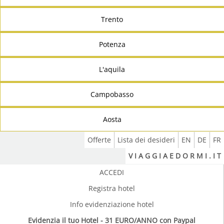
Trento
Potenza
L'aquila
Campobasso
Aosta
Offerte
Lista dei desideri
EN
DE
FR
V I A G G I A E D O R M I . I T
ACCEDI
Registra hotel
Info evidenziazione hotel
Evidenzia il tuo Hotel - 31 EURO/ANNO con Paypal