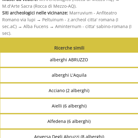
M.d'Arte Sacra (Rocca di Mezzo-AQ).
Siti archeologici nelle vicinanze:
Marruvium - Anfiteatro
Romano via lupi
→
Peltuinum - z.archeol citta' romana (I
sec.aC)
→
Alba Fucens
→
Aminternum - citta' sabino-romana (I
sec).
Ricerche simili
alberghi ABRUZZO
alberghi L'Aquila
Acciano (2 alberghi)
Aielli (6 alberghi)
Alfedena (6 alberghi)
Anversa Degli Abruzzi (8 alberghi)