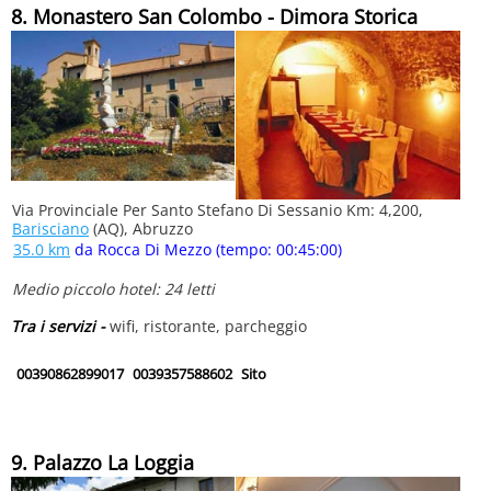
8. Monastero San Colombo - Dimora Storica
Via Provinciale Per Santo Stefano Di Sessanio Km: 4,200,
Barisciano
(AQ), Abruzzo
35.0 km
da Rocca Di Mezzo (tempo: 00:45:00)
Medio piccolo hotel: 24 letti
Tra i servizi -
wifi, ristorante, parcheggio
00390862899017
0039357588602
Sito
9. Palazzo La Loggia