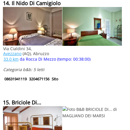
14. Il Nido Di Camigiolo
Via Cialdini 34,
Avezzano
(AQ), Abruzzo
33.0 km
da Rocca Di Mezzo (tempo: 00:38:00)
Categoria b&b: 5 letti
08631941119
3204671156
Sito
15. Briciole Di...