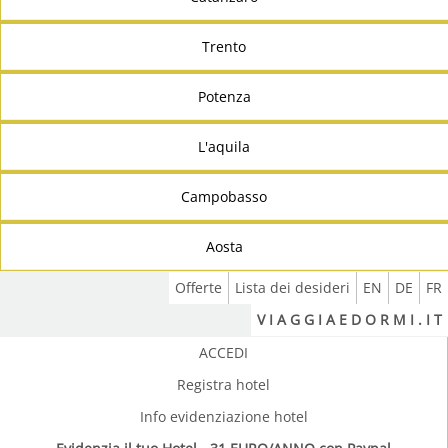
Trento
Potenza
L'aquila
Campobasso
Aosta
Offerte
Lista dei desideri
EN
DE
FR
V I A G G I A E D O R M I . I T
ACCEDI
Registra hotel
Info evidenziazione hotel