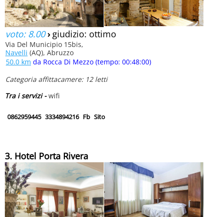
voto: 8.00
›
giudizio: ottimo
Via Del Municipio 15bis,
Navelli
(AQ), Abruzzo
50.0 km
da Rocca Di Mezzo (tempo: 00:48:00)
Categoria affittacamere: 12 letti
Tra i servizi -
wifi
0862959445
3334894216
Fb
Sito
3. Hotel Porta Rivera