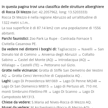
In questa pagina trovi una classifica delle strutture alberghiere
di Rocca Di Mezzo
(lat: 42.2057962, long: 13.5203333)
Rocca Di Mezzo è nella regione Abruzzo ad un'altitudine di
1322 metri s.l.m..
La sua superficie è di 87.14 km2 con una popolazione di 1556
abitanti.
Parchi faunistici:
Zoo Park La Rupe - Contrada Fornace 5
Civitella Casanova PE.
Da vedere nei dintorni i borghi di:
Tagliacozzo
→
Navelli
→
San
Donato Val di Comino
→
Anversa degli Abruzzi
→
Collalto
Sabino
→
Castel del Monte (AQ)
→
Introdacqua (AQ)
→
Villalago
→
Castelli (TE)
→
Pettorano sul Gizio.
Grotte nelle vicinanze:
Grotta di Stiffe San Demetrio dei Vestini
AQ
→
Grotta Cenci Verrecchie di Cappadocia AQ .
Laghi:
Lago Di Provvidenza Mt1069
→
Lago Di Penne Mt248
→
Lago Di San Domenico Mt815
→
Lago di Pertuso alt. 710 mt.
monti Simbruini-Filettino-FR
→
Lago Di Scanno
→
Lago Di
Campotosto Mt1313.
Chiese da vedere:
S.Maria ad Nives-Rocca di Mezzo AQ.
Musei da vedere:
M.Archeologico (Rocca di Mezzo-AQ)
→