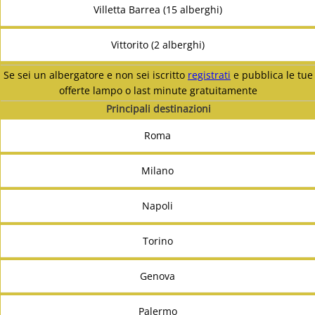
Villetta Barrea (15 alberghi)
Vittorito (2 alberghi)
Se sei un albergatore e non sei iscritto
registrati
e pubblica le tue
offerte lampo o last minute gratuitamente
Principali destinazioni
Roma
Milano
Napoli
Torino
Genova
Palermo