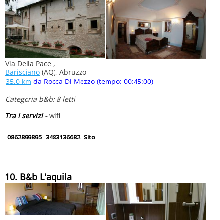
Via Della Pace ,
Barisciano
(AQ), Abruzzo
35.0 km
da Rocca Di Mezzo (tempo: 00:45:00)
Categoria b&b: 8 letti
Tra i servizi -
wifi
0862899895
3483136682
Sito
10. B&b L'aquila