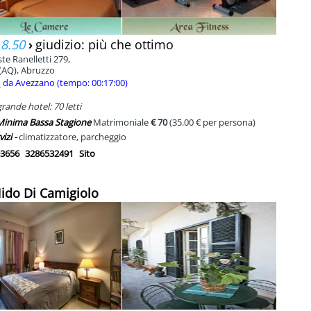
 8.50
›
giudizio: più che ottimo
te Ranelletti 279,
(AQ), Abruzzo
m
da Avezzano (tempo: 00:17:00)
rande hotel: 70 letti
 Minima Bassa Stagione
Matrimoniale
€ 70
(35.00 € per persona)
vizi -
climatizzatore, parcheggio
3656
3286532491
Sito
 Nido Di Camigiolo