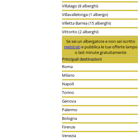
Villalago (8 alberghi)
Villavallelonga (1 albergo)
Villetta Barrea (15 alberghi)
Vittorito (2 alberghi)
Se sei un albergatore e non sei iscritto
registrati
e pubblica le tue offerte lampo
o last minute gratuitamente
Principali destinazioni
Roma
Milano
Napoli
Torino
Genova
Palermo
Bologna
Firenze
Venezia