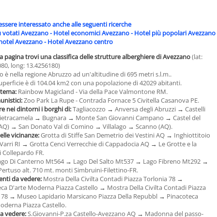
essere interessato anche alle seguenti ricerche
ù votati Avezzano
-
Hotel economici Avezzano
-
Hotel più popolari Avezzano
hotel Avezzano
-
Hotel Avezzano centro
a pagina trovi una classifica delle strutture alberghiere di Avezzano
(lat:
80, long: 13.4256180)
 è nella regione Abruzzo ad un'altitudine di 695 metri s.l.m..
uperficie è di 104.04 km2 con una popolazione di 42029 abitanti.
 tema:
Rainbow Magicland - Via della Pace Valmontone RM.
unistici:
Zoo Park La Rupe - Contrada Fornace 5 Civitella Casanova PE.
e nei dintorni i borghi di:
Tagliacozzo
→
Anversa degli Abruzzi
→
Castelli
ietracamela
→
Bugnara
→
Monte San Giovanni Campano
→
Castel del
(AQ)
→
San Donato Val di Comino
→
Villalago
→
Scanno (AQ).
elle vicinanze:
Grotta di Stiffe San Demetrio dei Vestini AQ
→
Inghiottitoio
 Varri RI
→
Grotta Cenci Verrecchie di Cappadocia AQ
→
Le Grotte e la
i Collepardo FR.
ago Di Canterno Mt564
→
Lago Del Salto Mt537
→
Lago Fibreno Mt292
→
Pertuso alt. 710 mt. monti Simbruini-Filettino-FR.
ti da vedere:
Mostra Della Civilta Contadi Piazza Torlonia 78
→
ca D'arte Moderna Piazza Castello
→
Mostra Della Civilta Contadi Piazza
a 78
→
Museo Lapidario Marsicano Piazza Della Repubbl
→
Pinacoteca
oderna Piazza Castello.
da vedere:
S.Giovanni-P.za Castello-Avezzano AQ
→
Madonna del passo-