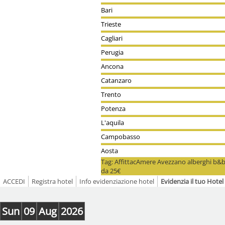
Bari
Trieste
Cagliari
Perugia
Ancona
Catanzaro
Trento
Potenza
L'aquila
Campobasso
Aosta
Tag: AffittacAmere Avezzano alberghi b&
da 25€
ACCEDI
Registra hotel
Info evidenziazione hotel
Evidenzia il tuo Hot
Sun
09
Aug
2026