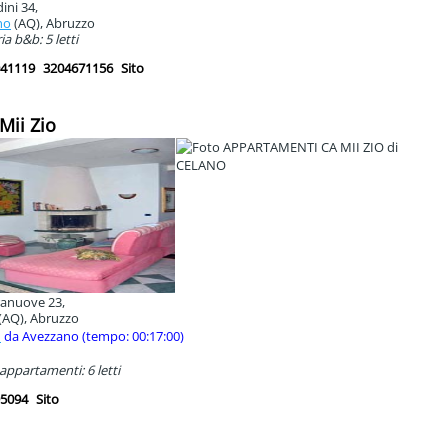
dini 34,
no
(AQ), Abruzzo
a b&b: 5 letti
41119
3204671156
Sito
 Mii Zio
anuove 23,
(AQ), Abruzzo
m
da Avezzano (tempo: 00:17:00)
appartamenti: 6 letti
5094
Sito