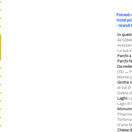
Potresti 
Hotel pi
-
Grandi 
In quest
42.02840
Avezzano
La sua s
Parchi a
Parchi fa
Da veder
(TE)
→
P
Monte 
Grotte n
di Val di
Dolina d
Laghi:
L
Lago di 
Monumen
Pinacote
Torloni
D'arte M
Chiese 