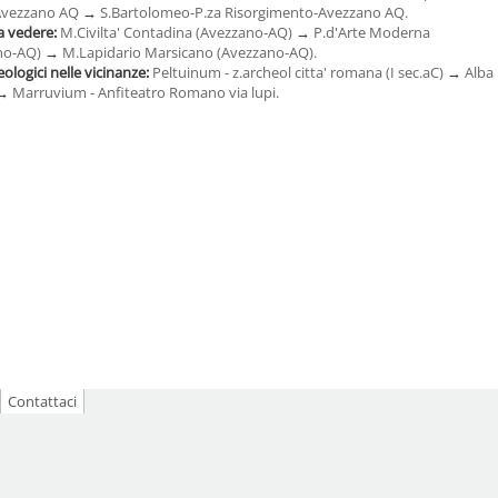
-Avezzano AQ
→
S.Bartolomeo-P.za Risorgimento-Avezzano AQ.
a vedere:
M.Civilta' Contadina (Avezzano-AQ)
→
P.d'Arte Moderna
no-AQ)
→
M.Lapidario Marsicano (Avezzano-AQ).
eologici nelle vicinanze:
Peltuinum - z.archeol citta' romana (I sec.aC)
→
Alba
→
Marruvium - Anfiteatro Romano via lupi.
Contattaci