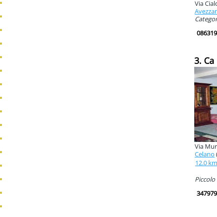
Via Cial
Avezza
Categori
086319
3. Ca
Via Mur
Celano
12.0 k
Piccolo 
347979