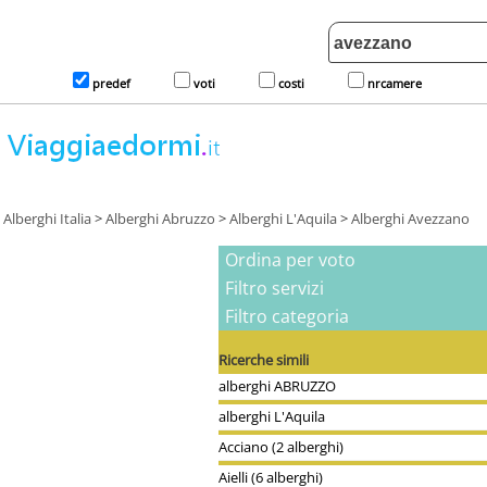
predef
voti
costi
nrcamere
Alberghi Italia
>
Alberghi Abruzzo
>
Alberghi L'Aquila
>
Alberghi Avezzano
Ordina per voto
Filtro servizi
Filtro categoria
Ricerche simili
alberghi ABRUZZO
alberghi L'Aquila
Acciano (2 alberghi)
Aielli (6 alberghi)