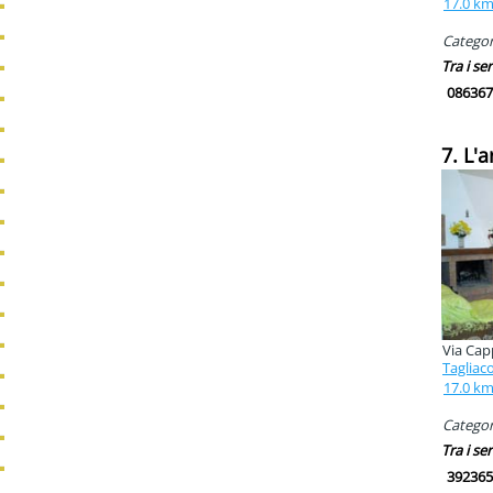
17.0 k
Categori
Tra i ser
086367
7. L'
Via Cap
Tagliac
17.0 k
Categori
Tra i ser
392365