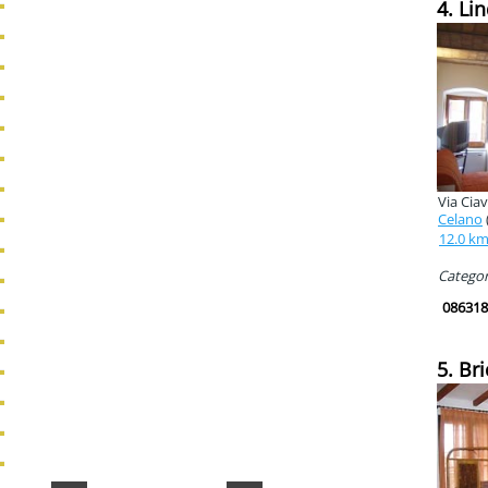
4. Li
Via Ciav
Celano
12.0 k
Categori
086318
5. Bri