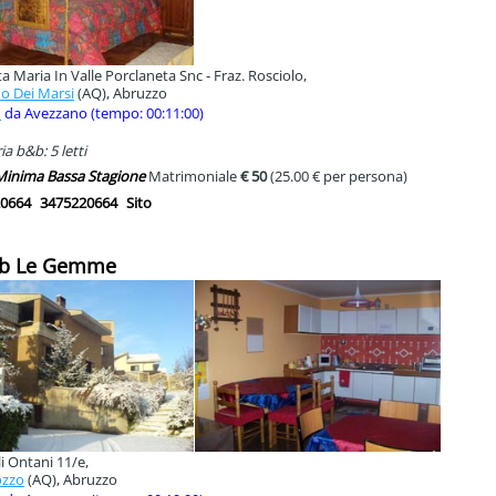
a Maria In Valle Porclaneta Snc - Fraz. Rosciolo,
o Dei Marsi
(AQ), Abruzzo
m
da Avezzano (tempo: 00:11:00)
a b&b: 5 letti
 Minima Bassa Stagione
Matrimoniale
€ 50
(25.00 € per persona)
0664
3475220664
Sito
&b Le Gemme
i Ontani 11/e,
ozzo
(AQ), Abruzzo