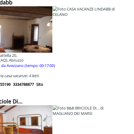
ndabb
attella 20,
(AQ), Abruzzo
m
da Avezzano (tempo: 00:17:00)
a casa vacanze: 4 letti
55199
3334788877
Sito
ciole Di...