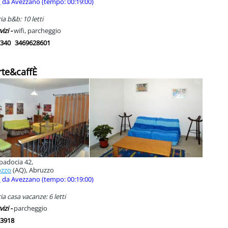
m
da Avezzano (tempo: 00:19:00)
a b&b: 10 letti
vizi -
wifi, parcheggio
340
3469628601
arte&caffÈ
padocia 42,
ozzo
(AQ), Abruzzo
m
da Avezzano (tempo: 00:19:00)
a casa vacanze: 6 letti
vizi -
parcheggio
3918