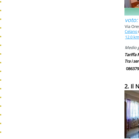
voto:
Via Ores
Celano
12.0 k
Medio g
Tariffa
Tra i ser
086379
2. Il