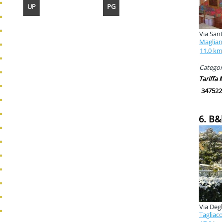
UP
PG
Via Sant
Maglian
11.0 k
Categori
Tariffa
347522
6. B
Via Degl
Tagliac