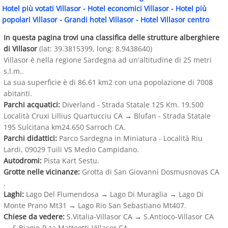
Hotel più votati Villasor
-
Hotel economici Villasor
-
Hotel più
popolari Villasor
-
Grandi hotel Villasor
-
Hotel Villasor centro
In questa pagina trovi una classifica delle strutture alberghiere
di Villasor
(lat: 39.3815399, long: 8.9438640)
Villasor è nella regione Sardegna ad un'altitudine di 25 metri
s.l.m..
La sua superficie è di 86.61 km2 con una popolazione di 7008
abitanti.
Parchi acquatici:
Diverland - Strada Statale 125 Km. 19,500
Località Cruxi Lillius Quartucciu CA
→
Blufan - Strada Statale
195 Sulcitana km24.650 Sarroch CA.
Parchi didattici:
Parco Sardegna in Miniatura - Località Riu
Lardi, 09029 Tuili VS Medio Campidano.
Autodromi:
Pista Kart Sestu.
Grotte nelle vicinanze:
Grotta di San Giovanni Dosmusnovas CA
.
Laghi:
Lago Del Flumendosa
→
Lago Di Muraglia
→
Lago Di
Monte Prano Mt31
→
Lago Rio San Sebastiano Mt407.
Chiese da vedere:
S.Vitalia-Villasor CA
→
S.Antioco-Villasor CA
→
S.Biagio-P.za Matteotti-Villasor CA.