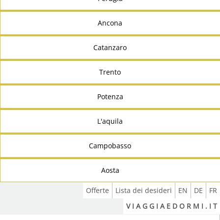
Ancona
Catanzaro
Trento
Potenza
L'aquila
Campobasso
Aosta
Offerte
Lista dei desideri
EN
DE
FR
V I A G G I A E D O R M I . I T