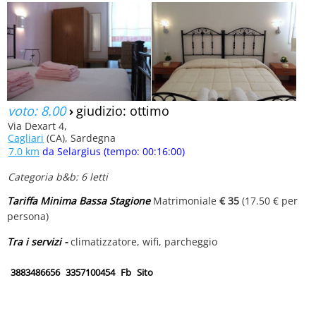
voto: 8.00
›
giudizio: ottimo
Via Dexart 4,
Cagliari
(CA), Sardegna
7.0 km
da Selargius (tempo: 00:16:00)
Categoria b&b: 6 letti
Tariffa Minima Bassa Stagione
Matrimoniale
€ 35
(17.50 € per
persona)
Tra i servizi -
climatizzatore, wifi, parcheggio
3883486656
3357100454
Fb
Sito