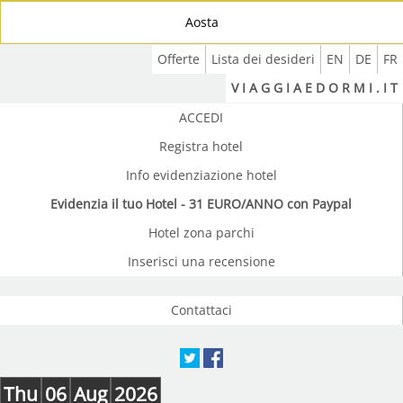
Aosta
Offerte
Lista dei desideri
EN
DE
FR
V I A G G I A E D O R M I . I T
ACCEDI
Registra hotel
Info evidenziazione hotel
Evidenzia il tuo Hotel - 31 EURO/ANNO con Paypal
Hotel zona parchi
Inserisci una recensione
Contattaci
Thu
06
Aug
2026