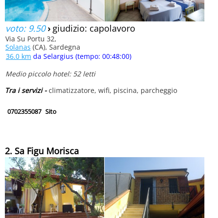
voto: 9.50
›
giudizio: capolavoro
Via Su Portu 32,
Solanas
(CA), Sardegna
36.0 km
da Selargius (tempo: 00:48:00)
Medio piccolo hotel: 52 letti
Tra i servizi -
climatizzatore, wifi, piscina, parcheggio
0702355087
Sito
2. Sa Figu Morisca