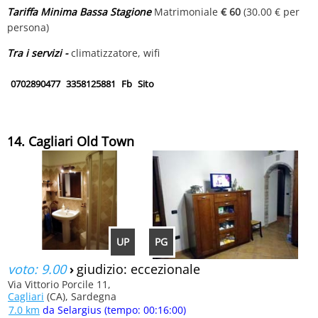
Tariffa Minima Bassa Stagione
Matrimoniale
€ 60
(30.00 € per
persona)
Tra i servizi -
climatizzatore, wifi
0702890477
3358125881
Fb
Sito
14. Cagliari Old Town
UP
PG
voto: 9.00
›
giudizio: eccezionale
Via Vittorio Porcile 11,
Cagliari
(CA), Sardegna
7.0 km
da Selargius (tempo: 00:16:00)