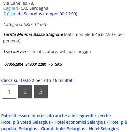
Via Canelles 78,
Cagliari
(CA), Sardegna
7.0 km
da Selargius (tempo: 00:16:00)
Categoria b&b: 12 letti
Tariffa Minima Bassa Stagione
Matrimoniale
€ 45
(22.50 € per
persona)
Tra i servizi -
climatizzatore, wifi, parcheggio
070662304
3480012280
Fb
Sito
Clicca sul tasto 2 per altri 16 risultati
1
2
3
Potresti essere interessato anche alle seguenti ricerche
Hotel più votati Selargius
-
Hotel economici Selargius
-
Hotel più
popolari Selargius
-
Grandi hotel Selargius
-
Hotel Selargius