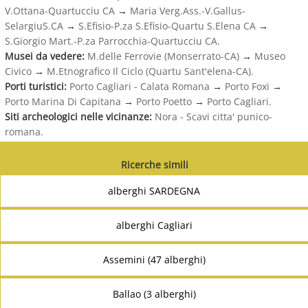
V.Ottana-Quartucciu CA
→
Maria Verg.Ass.-V.Gallus-
SelargiuS.CA
→
S.Efisio-P.za S.Efisio-Quartu S.Elena CA
→
S.Giorgio Mart.-P.za Parrocchia-Quartucciu CA.
Musei da vedere:
M.delle Ferrovie (Monserrato-CA)
→
Museo
Civico
→
M.Etnografico Il Ciclo (Quartu Sant'elena-CA).
Porti turistici:
Porto Cagliari - Calata Romana
→
Porto Foxi
→
Porto Marina Di Capitana
→
Porto Poetto
→
Porto Cagliari.
Siti archeologici nelle vicinanze:
Nora - Scavi citta' punico-
romana.
Ricerche simili
alberghi SARDEGNA
alberghi Cagliari
Assemini (47 alberghi)
Ballao (3 alberghi)