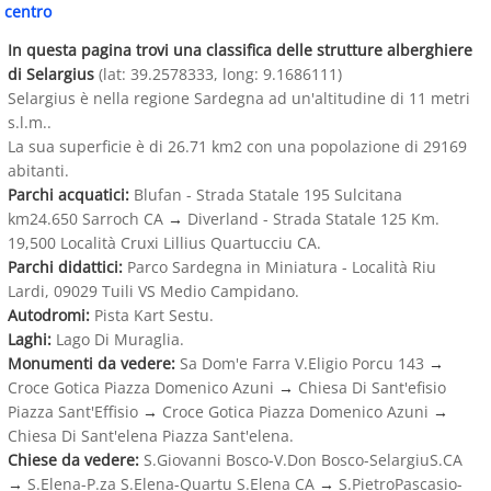
centro
In questa pagina trovi una classifica delle strutture alberghiere
di Selargius
(lat: 39.2578333, long: 9.1686111)
Selargius è nella regione Sardegna ad un'altitudine di 11 metri
s.l.m..
La sua superficie è di 26.71 km2 con una popolazione di 29169
abitanti.
Parchi acquatici:
Blufan - Strada Statale 195 Sulcitana
km24.650 Sarroch CA
→
Diverland - Strada Statale 125 Km.
19,500 Località Cruxi Lillius Quartucciu CA.
Parchi didattici:
Parco Sardegna in Miniatura - Località Riu
Lardi, 09029 Tuili VS Medio Campidano.
Autodromi:
Pista Kart Sestu.
Laghi:
Lago Di Muraglia.
Monumenti da vedere:
Sa Dom'e Farra V.Eligio Porcu 143
→
Croce Gotica Piazza Domenico Azuni
→
Chiesa Di Sant'efisio
Piazza Sant'Effisio
→
Croce Gotica Piazza Domenico Azuni
→
Chiesa Di Sant'elena Piazza Sant'elena.
Chiese da vedere:
S.Giovanni Bosco-V.Don Bosco-SelargiuS.CA
→
S.Elena-P.za S.Elena-Quartu S.Elena CA
→
S.PietroPascasio-