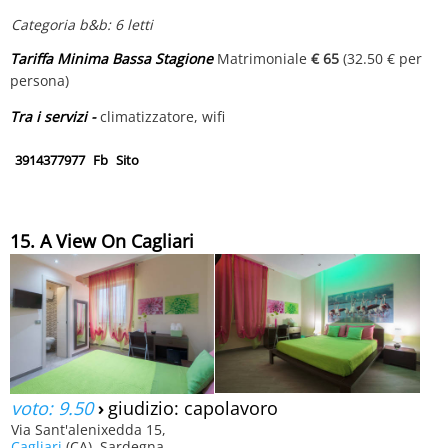
Categoria b&b: 6 letti
Tariffa Minima Bassa Stagione
Matrimoniale
€ 65
(32.50 € per
persona)
Tra i servizi -
climatizzatore, wifi
3914377977
Fb
Sito
15. A View On Cagliari
voto: 9.50
›
giudizio: capolavoro
Via Sant'alenixedda 15,
Cagliari
(CA), Sardegna