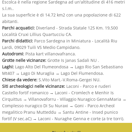
Escolca è nella regione Sardegna ad un'altitudine di 416 metri
s.l.m..
La sua superficie è di 14.72 km2 con una popolazione di 622
abitanti.
Parchi acquatici:
Diverland - Strada Statale 125 Km. 19,500
Località Cruxi Lillius Quartucciu CA.
Parchi didattici:
Parco Sardegna in Miniatura - Località Riu
Lardi, 09029 Tuili VS Medio Campidano.
Autodromi:
Pista kart villanovafranca.
Grotte nelle vicinanze:
Grotte Is Janas Sadali NU .
Laghi:
Lago Alto Del Flumeondosa
→
Lago Rio San Sebastiano
Mt407
→
Lago Di Muraglia
→
Lago Del Flumendosa.
Chiese da vedere:
S.Vito Mart.-V.Roma-Gergei NU.
Siti archeologici nelle vicinanze:
Laconi - Parco e ruderi
Castello fortif romanico
→
Laconi - Cromlech e Menhir Is
Cirquittus
→
Villanovaforru - Villaggio Nuragico GennaMaria
→
Complesso nuragico Di Su Nuraxi
→
Goni - Parco Archeol
megalitico Pranu Mutteddu
→
Santu Antine - Insed punico
fortif (V sec.aC)
→
Laconi - Nuraghe Genna e corte (a tre torri).