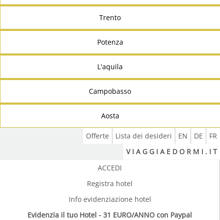
Trento
Potenza
L'aquila
Campobasso
Aosta
Offerte
Lista dei desideri
EN
DE
FR
V I A G G I A E D O R M I . I T
ACCEDI
Registra hotel
Info evidenziazione hotel
Evidenzia il tuo Hotel - 31 EURO/ANNO con Paypal