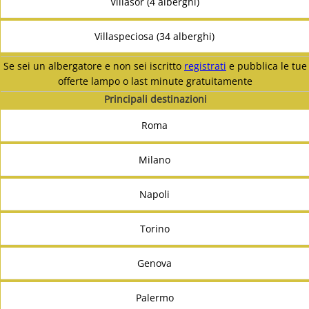
Villasor (4 alberghi)
Villaspeciosa (34 alberghi)
Se sei un albergatore e non sei iscritto
registrati
e pubblica le tue
offerte lampo o last minute gratuitamente
Principali destinazioni
Roma
Milano
Napoli
Torino
Genova
Palermo