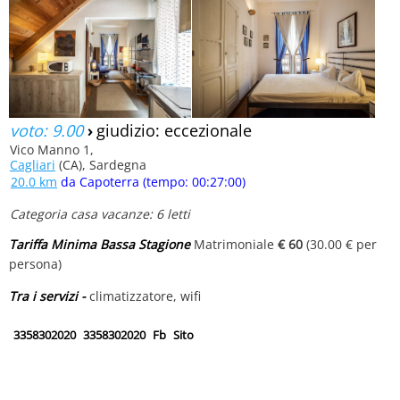
voto: 9.00
›
giudizio: eccezionale
Vico Manno 1,
Cagliari
(CA), Sardegna
20.0 km
da Capoterra (tempo: 00:27:00)
Categoria casa vacanze: 6 letti
Tariffa Minima Bassa Stagione
Matrimoniale
€ 60
(30.00 € per
persona)
Tra i servizi -
climatizzatore, wifi
3358302020
3358302020
Fb
Sito