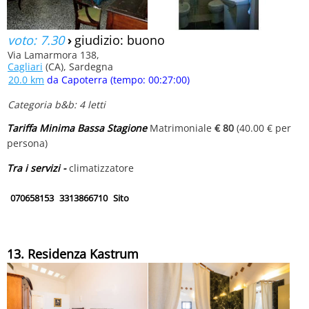
voto: 7.30
›
giudizio: buono
Via Lamarmora 138,
Cagliari
(CA), Sardegna
20.0 km
da Capoterra (tempo: 00:27:00)
Categoria b&b: 4 letti
Tariffa Minima Bassa Stagione
Matrimoniale
€ 80
(40.00 € per
persona)
Tra i servizi -
climatizzatore
070658153
3313866710
Sito
13. Residenza Kastrum