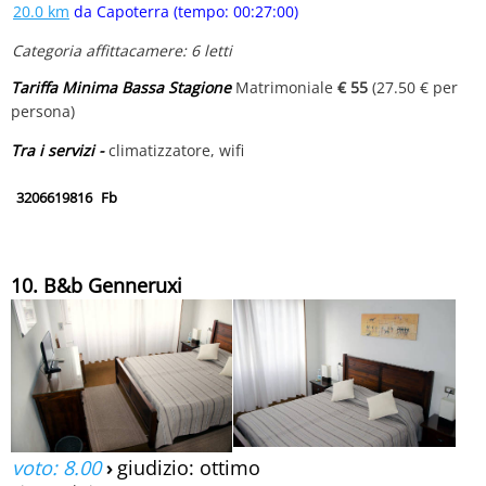
20.0 km
da Capoterra (tempo: 00:27:00)
Categoria affittacamere: 6 letti
Tariffa Minima Bassa Stagione
Matrimoniale
€ 55
(27.50 € per
persona)
Tra i servizi -
climatizzatore, wifi
3206619816
Fb
10. B&b Genneruxi
voto: 8.00
›
giudizio: ottimo