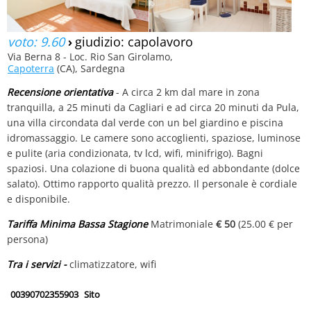
voto: 9.60
›
giudizio: capolavoro
Via Berna 8 - Loc. Rio San Girolamo,
Capoterra
(CA), Sardegna
Recensione orientativa
- A circa 2 km dal mare in zona
tranquilla, a 25 minuti da Cagliari e ad circa 20 minuti da Pula,
una villa circondata dal verde con un bel giardino e piscina
idromassaggio. Le camere sono accoglienti, spaziose, luminose
e pulite (aria condizionata, tv lcd, wifi, minifrigo). Bagni
spaziosi. Una colazione di buona qualità ed abbondante (dolce
salato). Ottimo rapporto qualità prezzo. Il personale è cordiale
e disponibile.
Tariffa Minima Bassa Stagione
Matrimoniale
€ 50
(25.00 € per
persona)
Tra i servizi -
climatizzatore, wifi
00390702355903
Sito