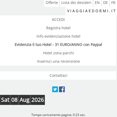
Offerte
Lista dei desideri
EN
DE
FR
V I A G G I A E D O R M I . I T
ACCEDI
Registra hotel
Info evidenziazione hotel
Evidenzia il tuo Hotel - 31 EURO/ANNO con Paypal
Hotel zona parchi
Inserisci una recensione
Contattaci
Sat
08
Aug
2026
Tempo caricamento pagina: 0.23 sec.