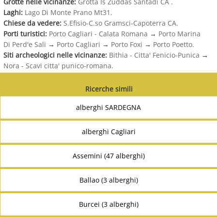
Grotte nelle vicinanze:
Grotta Is Zuddas Santadi CA .
Laghi:
Lago Di Monte Prano Mt31.
Chiese da vedere:
S.Efisio-C.so Gramsci-Capoterra CA.
Porti turistici:
Porto Cagliari - Calata Romana
→
Porto Marina
Di Perd'e Sali
→
Porto Cagliari
→
Porto Foxi
→
Porto Poetto.
Siti archeologici nelle vicinanze:
Bithia - Citta' Fenicio-Punica
→
Nora - Scavi citta' punico-romana.
Ricerche simili
alberghi SARDEGNA
alberghi Cagliari
Assemini (47 alberghi)
Ballao (3 alberghi)
Burcei (3 alberghi)