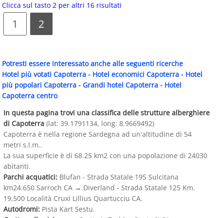
Clicca sul tasto 2 per altri 16 risultati
1
2
Potresti essere interessato anche alle seguenti ricerche
Hotel più votati Capoterra
-
Hotel economici Capoterra
-
Hotel
più popolari Capoterra
-
Grandi hotel Capoterra
-
Hotel
Capoterra centro
In questa pagina trovi una classifica delle strutture alberghiere
di Capoterra
(lat: 39.1791134, long: 8.9669492)
Capoterra è nella regione Sardegna ad un'altitudine di 54
metri s.l.m..
La sua superficie è di 68.25 km2 con una popolazione di 24030
abitanti.
Parchi acquatici:
Blufan - Strada Statale 195 Sulcitana
km24.650 Sarroch CA
→
Diverland - Strada Statale 125 Km.
19,500 Località Cruxi Lillius Quartucciu CA.
Autodromi:
Pista Kart Sestu.