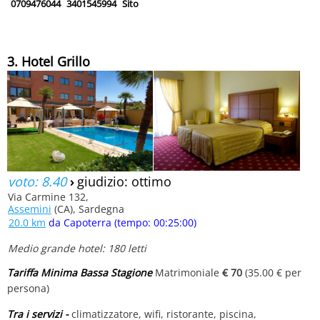
0709476044
3401545994
Sito
3. Hotel Grillo
voto: 8.40
›
giudizio: ottimo
Via Carmine 132,
Assemini
(CA), Sardegna
20.0 km
da Capoterra (tempo: 00:25:00)
Medio grande hotel: 180 letti
Tariffa Minima Bassa Stagione
Matrimoniale
€ 70
(35.00 € per
persona)
Tra i servizi -
climatizzatore, wifi, ristorante, piscina,