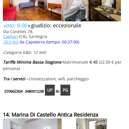
voto: 9.00
›
giudizio: eccezionale
Via Canelles 78,
Cagliari
(CA), Sardegna
20.0 km
da Capoterra (tempo: 00:27:00)
Categoria b&b: 12 letti
Tariffa Minima Bassa Stagione
Matrimoniale
€ 45
(22.50 € per
persona)
Tra i servizi -
climatizzatore, wifi, parcheggio
UP
PG
070662304
3480012280
Fb
Sito
14. Marina Di Castello Antica Residenza