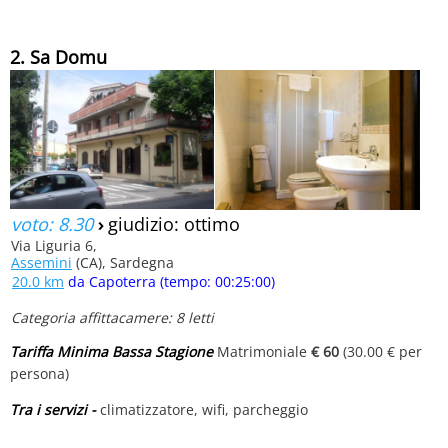
2. Sa Domu
voto: 8.30
›
giudizio: ottimo
Via Liguria 6,
Assemini
(CA), Sardegna
20.0 km
da Capoterra (tempo: 00:25:00)
Categoria affittacamere: 8 letti
Tariffa Minima Bassa Stagione
Matrimoniale
€ 60
(30.00 € per
persona)
Tra i servizi -
climatizzatore, wifi, parcheggio