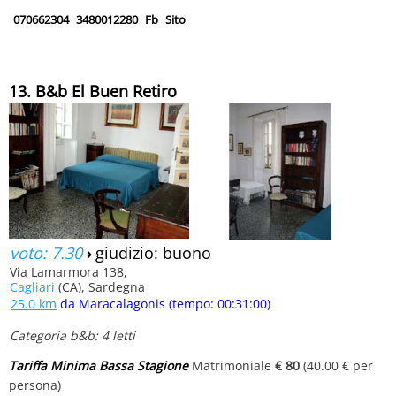
070662304
3480012280
Fb
Sito
13. B&b El Buen Retiro
voto: 7.30
›
giudizio: buono
Via Lamarmora 138,
Cagliari
(CA), Sardegna
25.0 km
da Maracalagonis (tempo: 00:31:00)
Categoria b&b: 4 letti
Tariffa Minima Bassa Stagione
Matrimoniale
€ 80
(40.00 € per
persona)