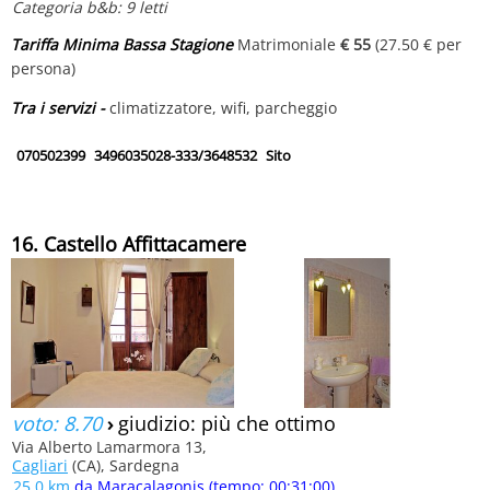
Categoria b&b: 9 letti
Tariffa Minima Bassa Stagione
Matrimoniale
€ 55
(27.50 € per
persona)
Tra i servizi -
climatizzatore, wifi, parcheggio
070502399
3496035028-333/3648532
Sito
16. Castello Affittacamere
voto: 8.70
›
giudizio: più che ottimo
Via Alberto Lamarmora 13,
Cagliari
(CA), Sardegna
25.0 km
da Maracalagonis (tempo: 00:31:00)