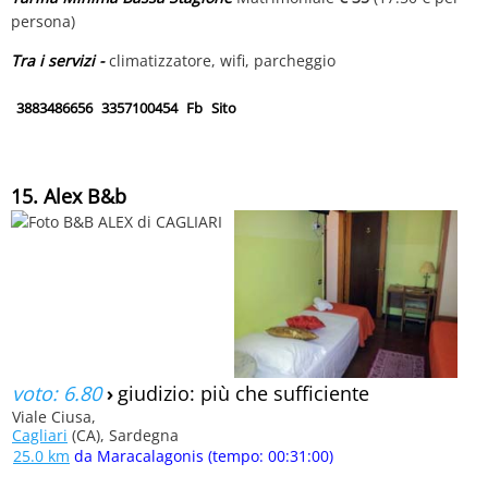
persona)
Tra i servizi -
climatizzatore, wifi, parcheggio
3883486656
3357100454
Fb
Sito
15. Alex B&b
voto: 6.80
›
giudizio: più che sufficiente
Viale Ciusa,
Cagliari
(CA), Sardegna
25.0 km
da Maracalagonis (tempo: 00:31:00)