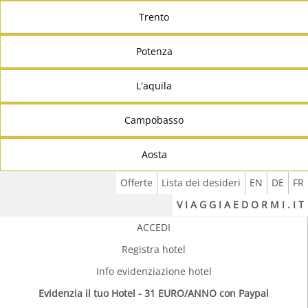
Trento
Potenza
L'aquila
Campobasso
Aosta
Offerte
Lista dei desideri
EN
DE
FR
V I A G G I A E D O R M I . I T
ACCEDI
Registra hotel
Info evidenziazione hotel
Evidenzia il tuo Hotel - 31 EURO/ANNO con Paypal