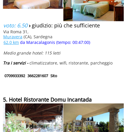
voto: 6.50
›
giudizio: più che sufficiente
Via Roma 31,
Muravera
(CA), Sardegna
62.0 km
da Maracalagonis (tempo: 00:47:00)
Medio grande hotel: 115 letti
Tra i servizi -
climatizzatore, wifi, ristorante, parcheggio
0709933392
3662281607
Sito
5. Hotel Ristorante Domu Incantada