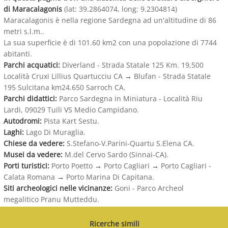
di Maracalagonis
(lat: 39.2864074, long: 9.2304814)
Maracalagonis è nella regione Sardegna ad un'altitudine di 86
metri s.l.m..
La sua superficie è di 101.60 km2 con una popolazione di 7744
abitanti.
Parchi acquatici:
Diverland - Strada Statale 125 Km. 19,500
Località Cruxi Lillius Quartucciu CA
→
Blufan - Strada Statale
195 Sulcitana km24.650 Sarroch CA.
Parchi didattici:
Parco Sardegna in Miniatura - Località Riu
Lardi, 09029 Tuili VS Medio Campidano.
Autodromi:
Pista Kart Sestu.
Laghi:
Lago Di Muraglia.
Chiese da vedere:
S.Stefano-V.Parini-Quartu S.Elena CA.
Musei da vedere:
M.del Cervo Sardo (Sinnai-CA).
Porti turistici:
Porto Poetto
→
Porto Cagliari
→
Porto Cagliari -
Calata Romana
→
Porto Marina Di Capitana.
Siti archeologici nelle vicinanze:
Goni - Parco Archeol
megalitico Pranu Mutteddu.
Ricerche simili