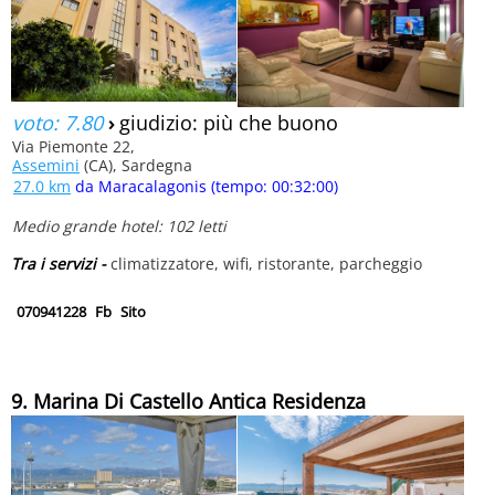
voto: 7.80
›
giudizio: più che buono
Via Piemonte 22,
Assemini
(CA), Sardegna
27.0 km
da Maracalagonis (tempo: 00:32:00)
Medio grande hotel: 102 letti
Tra i servizi -
climatizzatore, wifi, ristorante, parcheggio
070941228
Fb
Sito
9. Marina Di Castello Antica Residenza