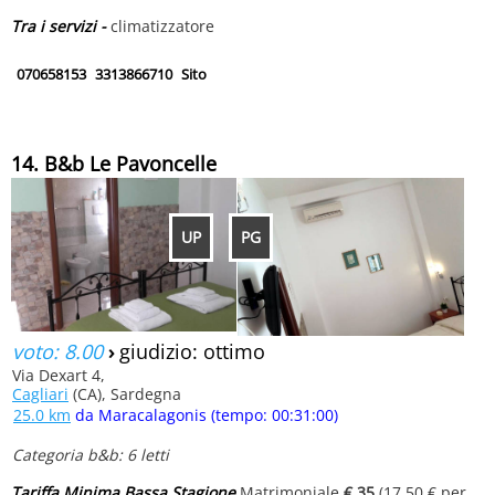
Tra i servizi -
climatizzatore
070658153
3313866710
Sito
14. B&b Le Pavoncelle
UP
PG
voto: 8.00
›
giudizio: ottimo
Via Dexart 4,
Cagliari
(CA), Sardegna
25.0 km
da Maracalagonis (tempo: 00:31:00)
Categoria b&b: 6 letti
Tariffa Minima Bassa Stagione
Matrimoniale
€ 35
(17.50 € per