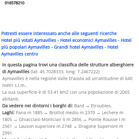
016578210
Potresti essere interessato anche alle seguenti ricerche
Hotel più votati Aymavilles
-
Hotel economici Aymavilles
-
Hotel
più popolari Aymavilles
-
Grandi hotel Aymavilles
-
Hotel
Aymavilles centro
In questa pagina trovi una classifica delle strutture alberghiere
di Aymavilles
(lat: 45.7028333, long: 7.2467222)
Aymavilles è nella regione Valle D'aosta ad un'altitudine di 640
metri s.l.m..
La sua superficie è di 53.41 km2 con una popolazione di 2065
abitanti.
Da vedere nei dintorni i borghi di:
Bard
→
Etroubles.
Laghi:
Pana m 1885
→
Broillot medio m 2370
→
Lechere m
1805
→
Ghiacciaio Montciair II m 2856
→
Pointe Rousse I m
2561
→
Lauson superiore m 2748
→
Dragone Superiore m
2991.