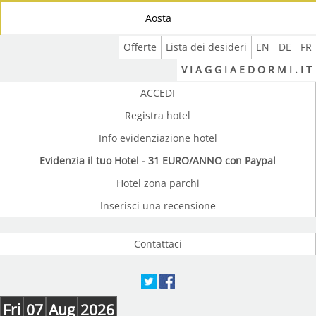
Aosta
Offerte
Lista dei desideri
EN
DE
FR
V I A G G I A E D O R M I . I T
ACCEDI
Registra hotel
Info evidenziazione hotel
Evidenzia il tuo Hotel - 31 EURO/ANNO con Paypal
Hotel zona parchi
Inserisci una recensione
Contattaci
Fri
07
Aug
2026