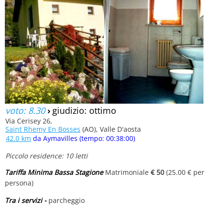
voto: 8.30
›
giudizio: ottimo
Via Cerisey 26,
Saint Rhemy En Bosses
(AO), Valle D'aosta
42.0 km
da Aymavilles (tempo: 00:38:00)
Piccolo residence: 10 letti
Tariffa Minima Bassa Stagione
Matrimoniale
€ 50
(25.00 € per
persona)
Tra i servizi -
parcheggio