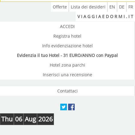
Offerte
Lista dei desideri
EN
DE
FR
V I A G G I A E D O R M I . I T
ACCEDI
Registra hotel
Info evidenziazione hotel
Evidenzia il tuo Hotel - 31 EURO/ANNO con Paypal
Hotel zona parchi
Inserisci una recensione
Contattaci
Thu
06
Aug
2026