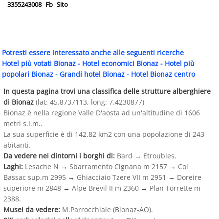
3355243008
Fb
Sito
Potresti essere interessato anche alle seguenti ricerche
Hotel più votati Bionaz
-
Hotel economici Bionaz
-
Hotel più
popolari Bionaz
-
Grandi hotel Bionaz
-
Hotel Bionaz centro
In questa pagina trovi una classifica delle strutture alberghiere
di Bionaz
(lat: 45.8737113, long: 7.4230877)
Bionaz è nella regione Valle D'aosta ad un'altitudine di 1606
metri s.l.m..
La sua superficie è di 142.82 km2 con una popolazione di 243
abitanti.
Da vedere nei dintorni i borghi di:
Bard
→
Etroubles.
Laghi:
Lesache N
→
Sbarramento Cignana m 2157
→
Col
Bassac sup.m 2995
→
Ghiacciaio Tzere VII m 2951
→
Doreire
superiore m 2848
→
Alpe Brevil II m 2360
→
Plan Torrette m
2388.
Musei da vedere:
M.Parrocchiale (Bionaz-AO).