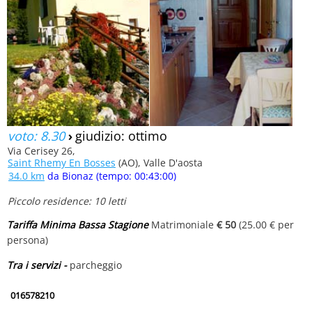
voto: 8.30
›
giudizio: ottimo
Via Cerisey 26,
Saint Rhemy En Bosses
(AO), Valle D'aosta
34.0 km
da Bionaz (tempo: 00:43:00)
Piccolo residence: 10 letti
Tariffa Minima Bassa Stagione
Matrimoniale
€ 50
(25.00 € per
persona)
Tra i servizi -
parcheggio
016578210