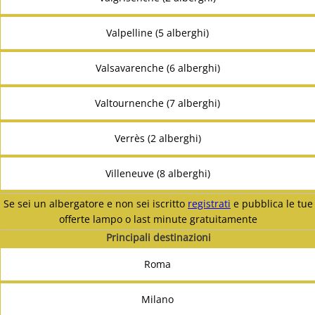
Valpelline (5 alberghi)
Valsavarenche (6 alberghi)
Valtournenche (7 alberghi)
Verrès (2 alberghi)
Villeneuve (8 alberghi)
Se sei un albergatore e non sei iscritto
registrati
e pubblica le tue
offerte lampo o last minute gratuitamente
Principali destinazioni
Roma
Milano