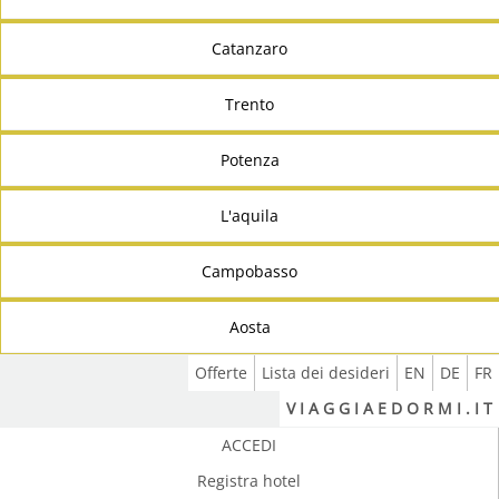
Catanzaro
Trento
Potenza
L'aquila
Campobasso
Aosta
Offerte
Lista dei desideri
EN
DE
FR
V I A G G I A E D O R M I . I T
ACCEDI
Registra hotel