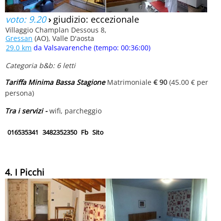
voto: 9.20
›
giudizio: eccezionale
Villaggio Champlan Dessous 8,
Gressan
(AO), Valle D'aosta
29.0 km
da Valsavarenche (tempo: 00:36:00)
Categoria b&b: 6 letti
Tariffa Minima Bassa Stagione
Matrimoniale
€ 90
(45.00 € per
persona)
Tra i servizi -
wifi, parcheggio
016535341
3482352350
Fb
Sito
4. I Picchi