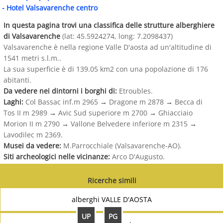
-
Hotel Valsavarenche centro
In questa pagina trovi una classifica delle strutture alberghiere
di Valsavarenche
(lat: 45.5924274, long: 7.2098437)
Valsavarenche è nella regione Valle D'aosta ad un'altitudine di
1541 metri s.l.m..
La sua superficie è di 139.05 km2 con una popolazione di 176
abitanti.
Da vedere nei dintorni i borghi di:
Etroubles.
Laghi:
Col Bassac inf.m 2965
→
Dragone m 2878
→
Becca di
Tos II m 2989
→
Avic Sud superiore m 2700
→
Ghiacciaio
Morion II m 2790
→
Vallone Belvedere inferiore m 2315
→
Lavodilec m 2369.
Musei da vedere:
M.Parrocchiale (Valsavarenche-AO).
Siti archeologici nelle vicinanze:
Arco D'Augusto.
Ricerche simili
alberghi VALLE D'AOSTA
UP
PG