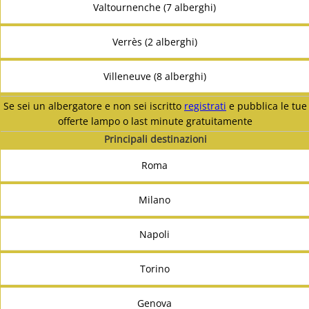
Valtournenche (7 alberghi)
Verrès (2 alberghi)
Villeneuve (8 alberghi)
Se sei un albergatore e non sei iscritto
registrati
e pubblica le tue
offerte lampo o last minute gratuitamente
Principali destinazioni
Roma
Milano
Napoli
Torino
Genova