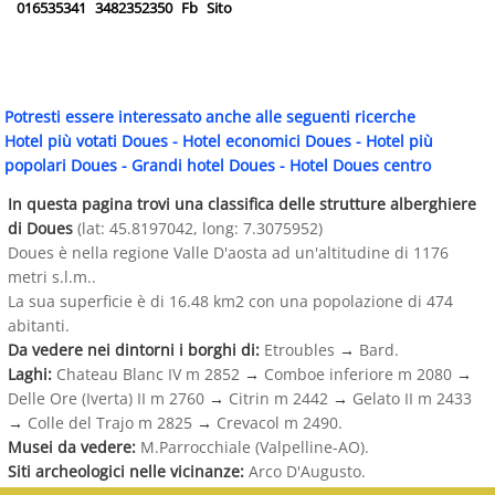
016535341
3482352350
Fb
Sito
Potresti essere interessato anche alle seguenti ricerche
Hotel più votati Doues
-
Hotel economici Doues
-
Hotel più
popolari Doues
-
Grandi hotel Doues
-
Hotel Doues centro
In questa pagina trovi una classifica delle strutture alberghiere
di Doues
(lat: 45.8197042, long: 7.3075952)
Doues è nella regione Valle D'aosta ad un'altitudine di 1176
metri s.l.m..
La sua superficie è di 16.48 km2 con una popolazione di 474
abitanti.
Da vedere nei dintorni i borghi di:
Etroubles
→
Bard.
Laghi:
Chateau Blanc IV m 2852
→
Comboe inferiore m 2080
→
Delle Ore (Iverta) II m 2760
→
Citrin m 2442
→
Gelato II m 2433
→
Colle del Trajo m 2825
→
Crevacol m 2490.
Musei da vedere:
M.Parrocchiale (Valpelline-AO).
Siti archeologici nelle vicinanze:
Arco D'Augusto.