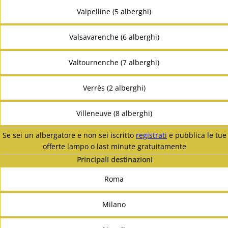
Valpelline (5 alberghi)
Valsavarenche (6 alberghi)
Valtournenche (7 alberghi)
Verrès (2 alberghi)
Villeneuve (8 alberghi)
Se sei un albergatore e non sei iscritto
registrati
e pubblica le tue
offerte lampo o last minute gratuitamente
Principali destinazioni
Roma
Milano