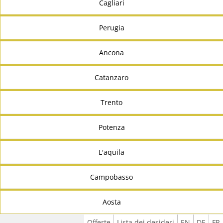
Cagliari
Perugia
Ancona
Catanzaro
Trento
Potenza
L'aquila
Campobasso
Aosta
Offerte
Lista dei desideri
EN
DE
FR