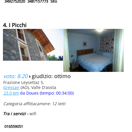
3492752020
3487157773
Sito
4. I Picchi
voto: 8.20
›
giudizio: ottimo
Frazione Leysettaz 5,
Gressan
(AO), Valle D'aosta
23.0 km
da Doues (tempo: 00:34:00)
Categoria affittacamere: 12 letti
Tra i servizi -
wifi
016559051