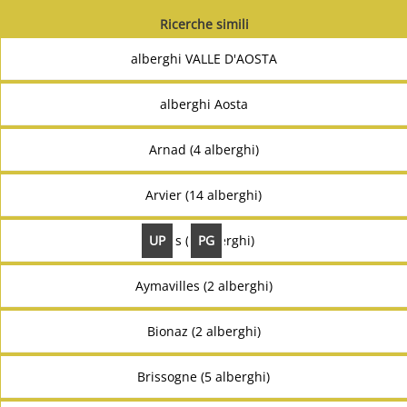
Ricerche simili
alberghi VALLE D'AOSTA
alberghi Aosta
Arnad (4 alberghi)
Arvier (14 alberghi)
UP
PG
Ayas (3 alberghi)
Aymavilles (2 alberghi)
Bionaz (2 alberghi)
Brissogne (5 alberghi)