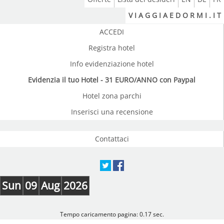
V I A G G I A E D O R M I . I T
ACCEDI
Registra hotel
Info evidenziazione hotel
Evidenzia il tuo Hotel - 31 EURO/ANNO con Paypal
Hotel zona parchi
Inserisci una recensione
Contattaci
Sun
09
Aug
2026
Tempo caricamento pagina: 0.17 sec.