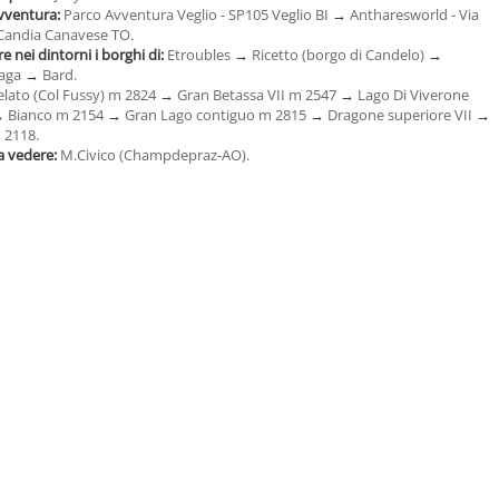
avventura:
Parco Avventura Veglio - SP105 Veglio BI
→
Antharesworld - Via
 Candia Canavese TO.
e nei dintorni i borghi di:
Etroubles
→
Ricetto (borgo di Candelo)
→
aga
→
Bard.
elato (Col Fussy) m 2824
→
Gran Betassa VII m 2547
→
Lago Di Viverone
→
Bianco m 2154
→
Gran Lago contiguo m 2815
→
Dragone superiore VII
→
 2118.
a vedere:
M.Civico (Champdepraz-AO).