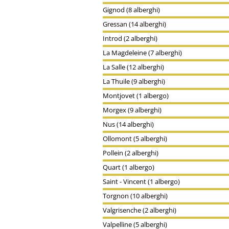
Gignod (8 alberghi)
Gressan (14 alberghi)
Introd (2 alberghi)
La Magdeleine (7 alberghi)
La Salle (12 alberghi)
La Thuile (9 alberghi)
Montjovet (1 albergo)
Morgex (9 alberghi)
Nus (14 alberghi)
Ollomont (5 alberghi)
Pollein (2 alberghi)
Quart (1 albergo)
Saint - Vincent (1 albergo)
Torgnon (10 alberghi)
Valgrisenche (2 alberghi)
Valpelline (5 alberghi)