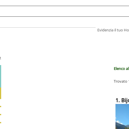
Evidenzia il tuo 
t
Elenco al
Trovato 1
1. Bi