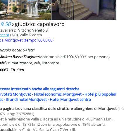
 9.50
›
giudizio: capolavoro
avalieri Di Vittorio Veneto 3,
incent
(AO), Valle D'aosta
da Montjovet (tempo: 00:08:00)
ccolo hotel: 54 letti
 Minima Bassa Stagione
Matrimoniale
€ 100
(50.00 € per persona)
vizi -
climatizzatore, wifi, ristorante
0067
Fb
Sito
essere interessato anche alle seguenti ricerche
ù votati Montjovet
-
Hotel economici Montjovet
-
Hotel più popolari
et
-
Grandi hotel Montjovet
-
Hotel Montjovet centro
a pagina trovi una classifica delle strutture alberghiere di Montjovet
(lat:
76, long: 7.6752681)
t è nella regione Valle D'aosta ad un'altitudine di 406 metri s.l.m..
uperficie è di 18.73 km2 con una popolazione di 1849 abitanti.
cquatici:
Jolly Club - Via Santa Clara 7 Vercelli.