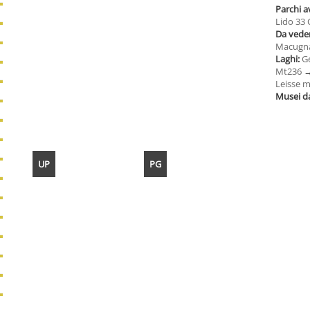
Parchi 
Lido 33
Da veder
Macugn
Laghi:
G
Mt236
Leisse m
Musei d
UP
PG