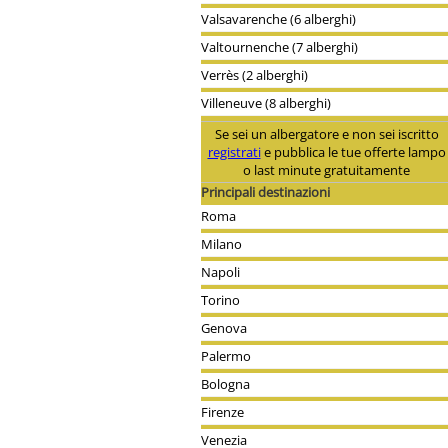
Valsavarenche (6 alberghi)
Valtournenche (7 alberghi)
Verrès (2 alberghi)
Villeneuve (8 alberghi)
Se sei un albergatore e non sei iscritto
registrati
e pubblica le tue offerte lampo
o last minute gratuitamente
Principali destinazioni
Roma
Milano
Napoli
Torino
Genova
Palermo
Bologna
Firenze
Venezia