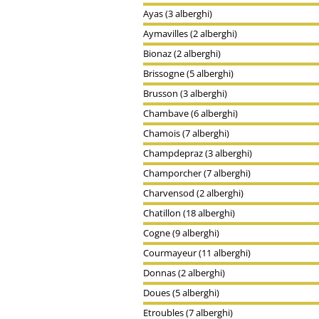
Ayas (3 alberghi)
Aymavilles (2 alberghi)
Bionaz (2 alberghi)
Brissogne (5 alberghi)
Brusson (3 alberghi)
Chambave (6 alberghi)
Chamois (7 alberghi)
Champdepraz (3 alberghi)
Champorcher (7 alberghi)
Charvensod (2 alberghi)
Chatillon (18 alberghi)
Cogne (9 alberghi)
Courmayeur (11 alberghi)
Donnas (2 alberghi)
Doues (5 alberghi)
Etroubles (7 alberghi)