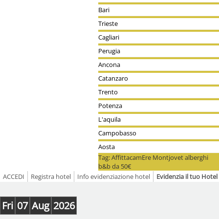
Bari
Trieste
Cagliari
Perugia
Ancona
Catanzaro
Trento
Potenza
L'aquila
Campobasso
Aosta
Tag: AffittacamEre Montjovet alberghi
b&b da 50€
ACCEDI
Registra hotel
Info evidenziazione hotel
Evidenzia il tuo Hot
Fri
07
Aug
2026