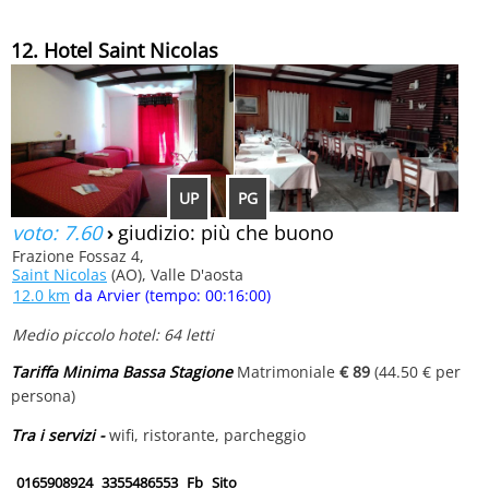
12. Hotel Saint Nicolas
UP
PG
voto: 7.60
›
giudizio: più che buono
Frazione Fossaz 4,
Saint Nicolas
(AO), Valle D'aosta
12.0 km
da Arvier (tempo: 00:16:00)
Medio piccolo hotel: 64 letti
Tariffa Minima Bassa Stagione
Matrimoniale
€ 89
(44.50 € per
persona)
Tra i servizi -
wifi, ristorante, parcheggio
0165908924
3355486553
Fb
Sito