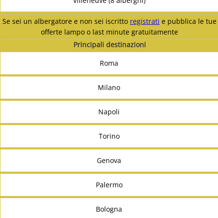
Villeneuve (8 alberghi)
Se sei un albergatore e non sei iscritto
registrati
e pubblica le tue
offerte lampo o last minute gratuitamente
Principali destinazioni
Roma
Milano
Napoli
Torino
Genova
Palermo
Bologna