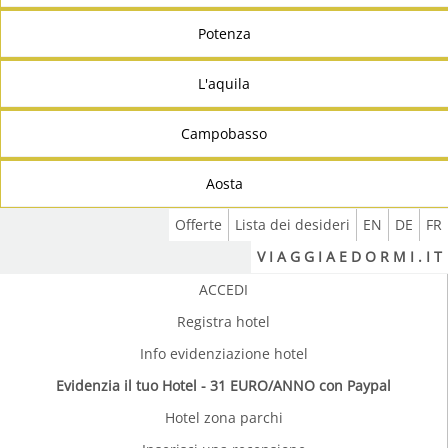
Potenza
L'aquila
Campobasso
Aosta
Offerte
Lista dei desideri
EN
DE
FR
V I A G G I A E D O R M I . I T
ACCEDI
Registra hotel
Info evidenziazione hotel
Evidenzia il tuo Hotel - 31 EURO/ANNO con Paypal
Hotel zona parchi