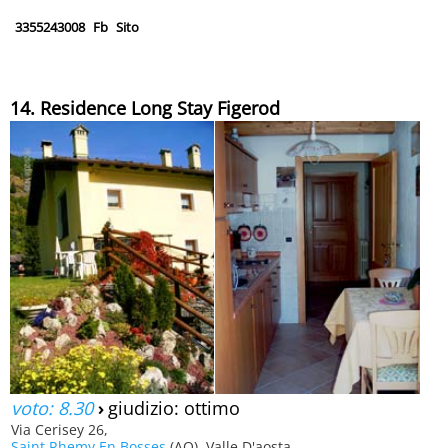
3355243008
Fb
Sito
14. Residence Long Stay Figerod
voto: 8.30
›
giudizio: ottimo
Via Cerisey 26,
Saint Rhemy En Bosses
(AO), Valle D'aosta