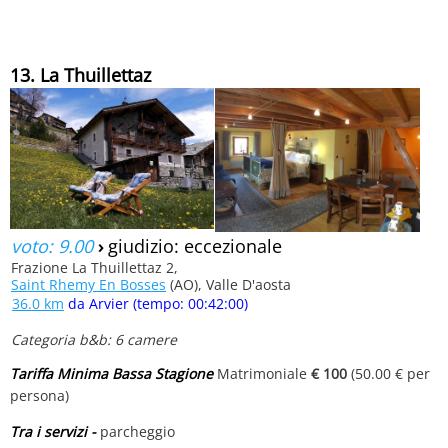
13. La Thuillettaz
voto: 9.00
›
giudizio: eccezionale
Frazione La Thuillettaz 2,
Saint Rhemy En Bosses
(AO), Valle D'aosta
36.0 km
da Arvier (tempo: 00:42:00)
Categoria b&b: 6 camere
Tariffa Minima Bassa Stagione
Matrimoniale
€ 100
(50.00 € per
persona)
Tra i servizi -
parcheggio