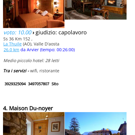
voto: 10.00
›
giudizio: capolavoro
Ss 36 Km 152 ,
La Thuile
(AO), Valle D'aosta
26.0 km
da Arvier (tempo: 00:26:00)
Medio piccolo hotel: 28 letti
Tra i servizi -
wifi, ristorante
3929325094
3497057807
Sito
4. Maison Du-noyer