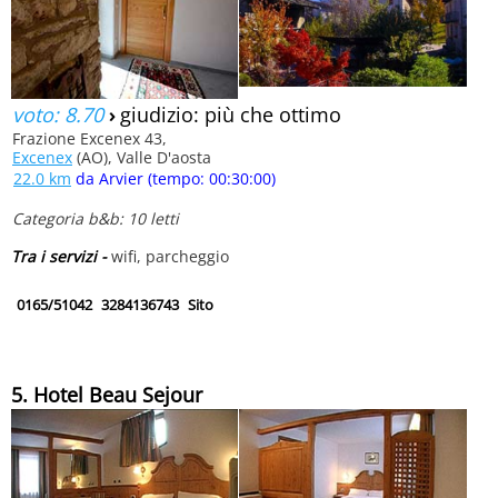
voto: 8.70
›
giudizio: più che ottimo
Frazione Excenex 43,
Excenex
(AO), Valle D'aosta
22.0 km
da Arvier (tempo: 00:30:00)
Categoria b&b: 10 letti
Tra i servizi -
wifi, parcheggio
0165/51042
3284136743
Sito
5. Hotel Beau Sejour