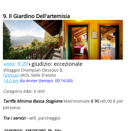
9. Il Giardino Dell'artemisia
voto: 9.20
›
giudizio: eccezionale
Villaggio Champlan Dessous 8,
Gressan
(AO), Valle D'aosta
14.0 km
da Arvier (tempo: 00:16:00)
Categoria b&b: 6 letti
Tariffa Minima Bassa Stagione
Matrimoniale
€ 90
(45.00 € per
persona)
Tra i servizi -
wifi, parcheggio
016535341
3482352350
Fb
Sito