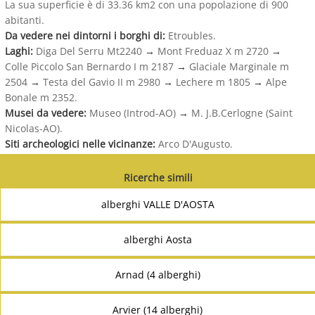
La sua superficie è di 33.36 km2 con una popolazione di 900
abitanti.
Da vedere nei dintorni i borghi di:
Etroubles.
Laghi:
Diga Del Serru Mt2240
→
Mont Freduaz X m 2720
→
Colle Piccolo San Bernardo I m 2187
→
Glaciale Marginale m
2504
→
Testa del Gavio II m 2980
→
Lechere m 1805
→
Alpe
Bonale m 2352.
Musei da vedere:
Museo (Introd-AO)
→
M. J.B.Cerlogne (Saint
Nicolas-AO).
Siti archeologici nelle vicinanze:
Arco D'Augusto.
Ricerche simili
alberghi VALLE D'AOSTA
alberghi Aosta
Arnad (4 alberghi)
Arvier (14 alberghi)