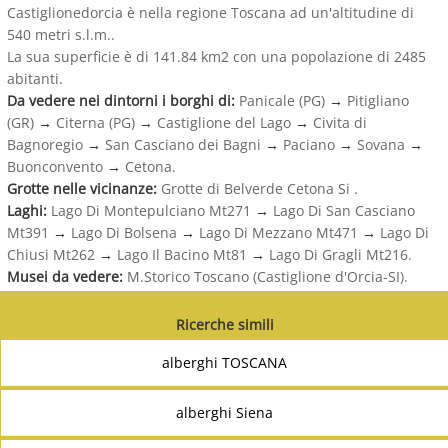
Castiglionedorcia è nella regione Toscana ad un'altitudine di
540 metri s.l.m..
La sua superficie è di 141.84 km2 con una popolazione di 2485
abitanti.
Da vedere nei dintorni i borghi di:
Panicale (PG)
→
Pitigliano
(GR)
→
Citerna (PG)
→
Castiglione del Lago
→
Civita di
Bagnoregio
→
San Casciano dei Bagni
→
Paciano
→
Sovana
→
Buonconvento
→
Cetona.
Grotte nelle vicinanze:
Grotte di Belverde Cetona Si .
Laghi:
Lago Di Montepulciano Mt271
→
Lago Di San Casciano
Mt391
→
Lago Di Bolsena
→
Lago Di Mezzano Mt471
→
Lago Di
Chiusi Mt262
→
Lago Il Bacino Mt81
→
Lago Di Gragli Mt216.
Musei da vedere:
M.Storico Toscano (Castiglione d'Orcia-SI).
Ricerche simili
alberghi TOSCANA
alberghi Siena