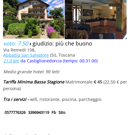
voto: 7.50
›
giudizio: più che buono
Via Remedi 108,
Abbadia San Salvatore
(SI), Toscana
21.0 km
da Castiglionedorcia (tempo: 00:31:00)
Medio grande hotel: 90 letti
Tariffa Minima Bassa Stagione
Matrimoniale
€ 45
(22.50 € per
persona)
Tra i servizi -
wifi, ristorante, piscina, parcheggio
0577776326
3396943119
Fb
Sito