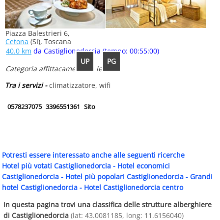
Piazza Balestrieri 6,
Cetona
(SI), Toscana
40.0 km
da Castiglionedorcia (tempo: 00:55:00)
UP
PG
Categoria affittacamere: 10 letti
Tra i servizi -
climatizzatore, wifi
0578237075
3396551361
Sito
Potresti essere interessato anche alle seguenti ricerche
Hotel più votati Castiglionedorcia
-
Hotel economici
Castiglionedorcia
-
Hotel più popolari Castiglionedorcia
-
Grandi
hotel Castiglionedorcia
-
Hotel Castiglionedorcia centro
In questa pagina trovi una classifica delle strutture alberghiere
di Castiglionedorcia
(lat: 43.0081185, long: 11.6156040)