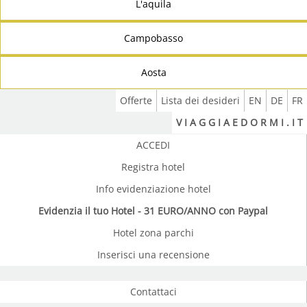
L'aquila
Campobasso
Aosta
Offerte
Lista dei desideri
EN
DE
FR
V I A G G I A E D O R M I . I T
ACCEDI
Registra hotel
Info evidenziazione hotel
Evidenzia il tuo Hotel - 31 EURO/ANNO con Paypal
Hotel zona parchi
Inserisci una recensione
Contattaci