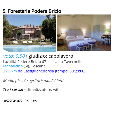
5. Foresteria Podere Brizio
voto: 9.50
›
giudizio: capolavoro
Località Podere Brizio 67 - Localita Tavernelle,
Montalcino
(SI), Toscana
22.0 km
da Castiglionedorcia (tempo: 00:29:00)
Medio piccolo agriturismo: 24 letti
Tra i servizi -
climatizzatore, wifi
0577041072
Fb
Sito