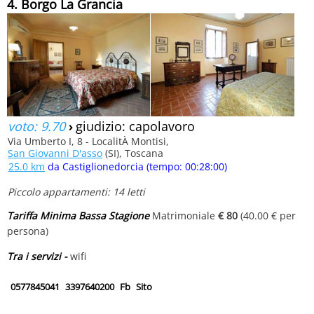
4. Borgo La Grancia
voto: 9.70
›
giudizio: capolavoro
Via Umberto I, 8 - LocalitÀ Montisi,
San Giovanni D'asso
(SI), Toscana
25.0 km
da Castiglionedorcia (tempo: 00:28:00)
Piccolo appartamenti: 14 letti
Tariffa Minima Bassa Stagione
Matrimoniale
€ 80
(40.00 € per
persona)
Tra i servizi -
wifi
0577845041
3397640200
Fb
Sito