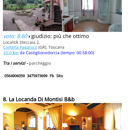
voto: 8.60
›
giudizio: più che ottimo
LocalitÀ Steccaia 2,
Civitella Paganico
(GR), Toscana
55.0 km
da Castiglionedorcia (tempo: 00:58:00)
Tra i servizi -
parcheggio
0564906059
3475973699
Fb
Sito
8. La Locanda Di Montisi B&b