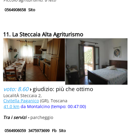
0564908658
Sito
11. La Steccaia Alta Agriturismo
voto: 8.60
›
giudizio: più che ottimo
LocalitÀ Steccaia 2,
Civitella Paganico
(GR), Toscana
41.0 km
da Montalcino (tempo: 00:47:00)
Tra i servizi -
parcheggio
0564906059
3475973699
Fb
Sito