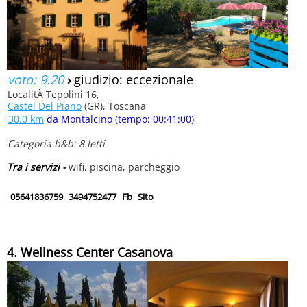
voto: 9.20
›
giudizio: eccezionale
LocalitÀ Tepolini 16,
Castel Del Piano
(GR), Toscana
30.0 km
da Montalcino (tempo: 00:41:00)
Categoria b&b: 8 letti
Tra i servizi -
wifi, piscina, parcheggio
05641836759
3494752477
Fb
Sito
4. Wellness Center Casanova