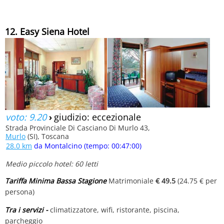
12. Easy Siena Hotel
voto: 9.20
›
giudizio: eccezionale
Strada Provinciale Di Casciano Di Murlo 43,
Murlo
(SI), Toscana
28.0 km
da Montalcino (tempo: 00:47:00)
Medio piccolo hotel: 60 letti
Tariffa Minima Bassa Stagione
Matrimoniale
€ 49.5
(24.75 € per
persona)
Tra i servizi -
climatizzatore, wifi, ristorante, piscina,
parcheggio