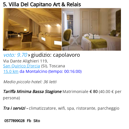
5. Villa Del Capitano Art & Relais
voto: 9.70
›
giudizio: capolavoro
Via Dante Alighieri 119,
San Quirico D'orcia
(SI), Toscana
15.0 km
da Montalcino (tempo: 00:16:00)
Medio piccolo hotel: 36 letti
Tariffa Minima Bassa Stagione
Matrimoniale
€ 80
(40.00 € per
persona)
Tra i servizi -
climatizzatore, wifi, spa, ristorante, parcheggio
0577899028
Fb
Sito