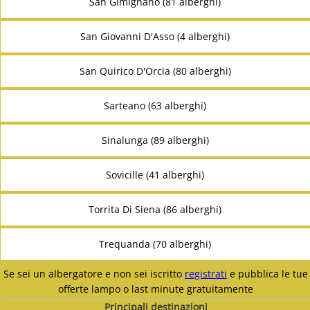
San Gimignano (81 alberghi)
San Giovanni D'Asso (4 alberghi)
San Quirico D'Orcia (80 alberghi)
Sarteano (63 alberghi)
Sinalunga (89 alberghi)
Sovicille (41 alberghi)
Torrita Di Siena (86 alberghi)
Trequanda (70 alberghi)
Se sei un albergatore e non sei iscritto
registrati
e pubblica le tue
offerte lampo o last minute gratuitamente
Principali destinazioni