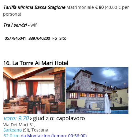
Tariffa Minima Bassa Stagione
Matrimoniale
€ 80
(40.00 € per
persona)
Tra i servizi -
wifi
0577845041
3397640200
Fb
Sito
16. La Torre Ai Mari Hotel
voto: 9.70
›
giudizio: capolavoro
Via Dei Mari 31,
Sarteano
(SI), Toscana
52.0 km
da Montalcino (tempo: 00:56:00)