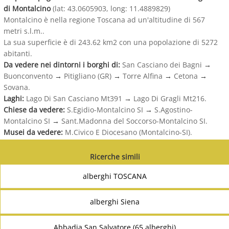
di Montalcino
(lat: 43.0605903, long: 11.4889829)
Montalcino è nella regione Toscana ad un'altitudine di 567
metri s.l.m..
La sua superficie è di 243.62 km2 con una popolazione di 5272
abitanti.
Da vedere nei dintorni i borghi di:
San Casciano dei Bagni
→
Buonconvento
→
Pitigliano (GR)
→
Torre Alfina
→
Cetona
→
Sovana.
Laghi:
Lago Di San Casciano Mt391
→
Lago Di Gragli Mt216.
Chiese da vedere:
S.Egidio-Montalcino SI
→
S.Agostino-
Montalcino SI
→
Sant.Madonna del Soccorso-Montalcino SI.
Musei da vedere:
M.Civico E Diocesano (Montalcino-SI).
Ricerche simili
alberghi TOSCANA
alberghi Siena
Abbadia San Salvatore (65 alberghi)