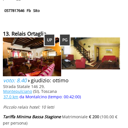
0577817646
Fb
Sito
13. Relais Ortaglia
UP
PG
voto: 8.40
›
giudizio: ottimo
Strada Statale 146 29,
Montepulciano
(SI), Toscana
37.0 km
da Montalcino (tempo: 00:42:00)
Piccolo relais hotel: 10 letti
Tariffa Minima Bassa Stagione
Matrimoniale
€ 200
(100.00 €
per persona)