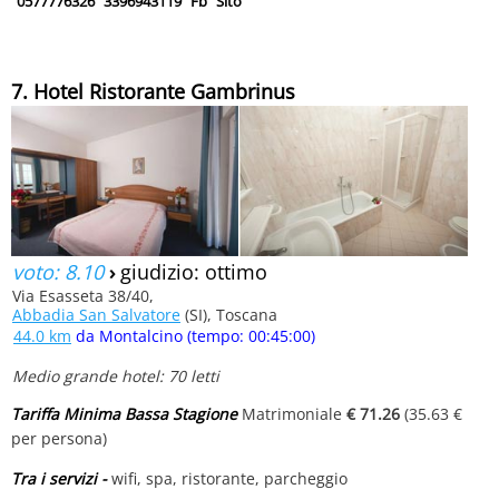
0577776326
3396943119
Fb
Sito
7. Hotel Ristorante Gambrinus
voto: 8.10
›
giudizio: ottimo
Via Esasseta 38/40,
Abbadia San Salvatore
(SI), Toscana
44.0 km
da Montalcino (tempo: 00:45:00)
Medio grande hotel: 70 letti
Tariffa Minima Bassa Stagione
Matrimoniale
€ 71.26
(35.63 €
per persona)
Tra i servizi -
wifi, spa, ristorante, parcheggio