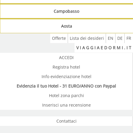
Campobasso
Aosta
Offerte
Lista dei desideri
EN
DE
FR
V I A G G I A E D O R M I . I T
ACCEDI
Registra hotel
Info evidenziazione hotel
Evidenzia il tuo Hotel - 31 EURO/ANNO con Paypal
Hotel zona parchi
Inserisci una recensione
Contattaci