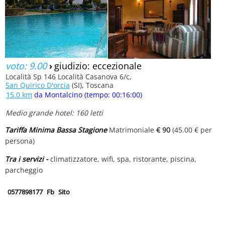
voto: 9.00
›
giudizio: eccezionale
Località Sp 146 Località Casanova 6/c,
San Quirico D'orcia
(SI), Toscana
15.0 km
da Montalcino (tempo: 00:16:00)
Medio grande hotel: 160 letti
Tariffa Minima Bassa Stagione
Matrimoniale
€ 90
(45.00 € per
persona)
Tra i servizi -
climatizzatore, wifi, spa, ristorante, piscina,
parcheggio
0577898177
Fb
Sito