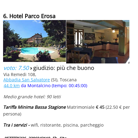
6. Hotel Parco Erosa
voto: 7.50
›
giudizio: più che buono
Via Remedi 108,
Abbadia San Salvatore
(SI), Toscana
44.0 km
da Montalcino (tempo: 00:45:00)
Medio grande hotel: 90 letti
Tariffa Minima Bassa Stagione
Matrimoniale
€ 45
(22.50 € per
persona)
Tra i servizi -
wifi, ristorante, piscina, parcheggio