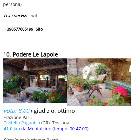
persona)
Tra i servizi -
wifi
+390577685199
Sito
10. Podere Le Lapole
voto: 8.00
›
giudizio: ottimo
Frazione Pari,
Civitella Paganico
(GR), Toscana
41.0 km
da Montalcino (tempo: 00:47:00)
Piccolo agriturismo: 8 letti