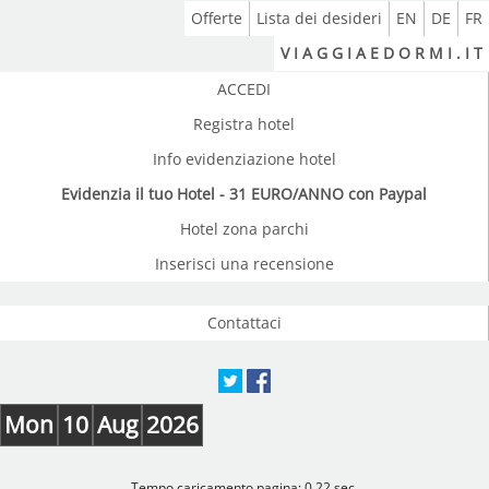
Offerte
Lista dei desideri
EN
DE
FR
V I A G G I A E D O R M I . I T
ACCEDI
Registra hotel
Info evidenziazione hotel
Evidenzia il tuo Hotel - 31 EURO/ANNO con Paypal
Hotel zona parchi
Inserisci una recensione
Contattaci
Mon
10
Aug
2026
Tempo caricamento pagina: 0.22 sec.