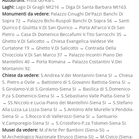
Autodromi:
Pista Go-Kart.
Laghi:
Lago Di Gragli Mt216
→
Diga Di Santa Barbara Mt163.
Monumenti da vedere:
Palazzo Cinughi De'Pazzi Banchi Di
Sopra 72
→
Palazzo Bichi-Ruspoli Banchi Di Sopra 56
→
Santi
Quirico E Giulitta V.Di San Quirico
→
Porta All'arco V.Di San
Pietro
→
Casa Di Domenico Beccafumi V.Tito Sarrocchi 35
→
Ghetto V.Di Salicotto
→
Chiesa Evangelica-Valdese Vle
Curtatone 19
→
Ghetto V.Di Salicotto
→
Contrada Della
Chiocciola V.Di San Marco 37
→
Palazzo Incontri Piano Dei
Mantellini 40
→
Porta Romana
→
Palazzo Costantini V.Dei
Montanini 92.
Chiese da vedere:
S.Andrea-V.dei Montanini-Siena SI
→
Chiesa
S. Pietro a Ovile
→
Battistero di S.Giovanni Battista-Siena SI
→
S.Girolamo-V.di S.Girolamo-Siena SI
→
Basilica di S.Domenico-
P.za S.Domenico-Siena SI
→
S.Sebastiano Valle Piatta-Siena SI
→
SS.Niccolo e Lucia-Piano dei Mantellini-Siena SI
→
S.Stefano
Alla Lizza-La Lizza-Siena SI
→
S.Antonio Alle Murelle-V.Pendola-
Siena SI
→
S.Rocco-V.di Vallerozzi-Siena SI
→
Santuario-
V.Camporegio-Siena SI
→
S.Cristoforo-P.za Tolomei-Siena SI.
Musei da vedere:
M.d'Arte Per Bambini (Siena-SI)
→
M.Archeologico Nazionale Etrusco (Siena-SI)
→
M.Civico (Siena-