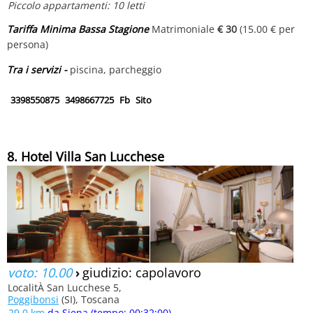
Piccolo appartamenti: 10 letti
Tariffa Minima Bassa Stagione
Matrimoniale
€ 30
(15.00 € per
persona)
Tra i servizi -
piscina, parcheggio
3398550875
3498667725
Fb
Sito
8. Hotel Villa San Lucchese
voto: 10.00
›
giudizio: capolavoro
LocalitÀ San Lucchese 5,
Poggibonsi
(SI), Toscana
29.0 km
da Siena (tempo: 00:32:00)