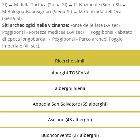
SI)
→
M.della Tortura (Siena-SI)
→
P. Nazionale (Siena-SI)
→
M.Bologna-Buonsignori (Siena-SI)
→
M.Contrada dell'Oca
(Siena-SI).
Siti archeologici nelle vicinanze:
Fonte delle fate (XV sec)
→
Poggibonsi - Fortezza medicea (XVI sec)
→
Poggibonsi - abitato
di epoca longobarda
→
Poggibonsi - Parco archeol Poggio
Imperiale (XII sec).
Ricerche simili
alberghi TOSCANA
alberghi Siena
Abbadia San Salvatore (65 alberghi)
Asciano (43 alberghi)
Buonconvento (27 alberghi)