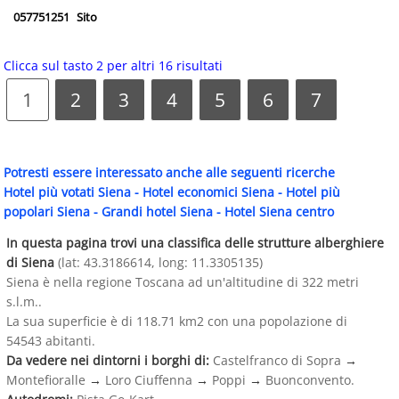
057751251
Sito
Clicca sul tasto 2 per altri 16 risultati
1
2
3
4
5
6
7
Potresti essere interessato anche alle seguenti ricerche
Hotel più votati Siena
-
Hotel economici Siena
-
Hotel più
popolari Siena
-
Grandi hotel Siena
-
Hotel Siena centro
In questa pagina trovi una classifica delle strutture alberghiere
di Siena
(lat: 43.3186614, long: 11.3305135)
Siena è nella regione Toscana ad un'altitudine di 322 metri
s.l.m..
La sua superficie è di 118.71 km2 con una popolazione di
54543 abitanti.
Da vedere nei dintorni i borghi di:
Castelfranco di Sopra
→
Montefioralle
→
Loro Ciuffenna
→
Poppi
→
Buonconvento.