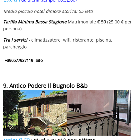
Medio piccolo hotel dimora storica: 55 letti
Tariffa Minima Bassa Stagione
Matrimoniale
€ 50
(25.00 € per
persona)
Tra i servizi -
climatizzatore, wifi, ristorante, piscina,
parcheggio
+390577937119
Sito
9. Antico Podere Il Bugnolo B&b
voto: 8.60
›
giudizio: più che ottimo