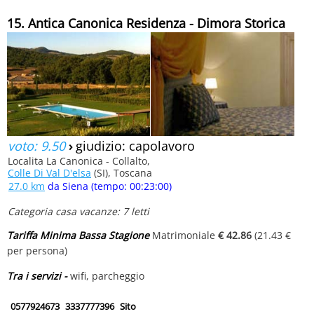
15. Antica Canonica Residenza - Dimora Storica
voto: 9.50
›
giudizio: capolavoro
Localita La Canonica - Collalto,
Colle Di Val D'elsa
(SI), Toscana
27.0 km
da Siena (tempo: 00:23:00)
Categoria casa vacanze: 7 letti
Tariffa Minima Bassa Stagione
Matrimoniale
€ 42.86
(21.43 €
per persona)
Tra i servizi -
wifi, parcheggio
0577924673
3337777396
Sito