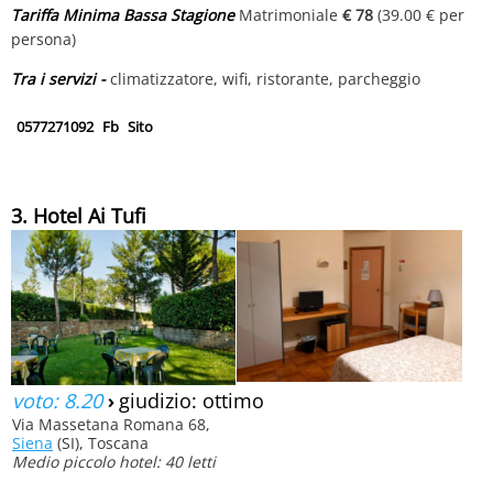
Tariffa Minima Bassa Stagione
Matrimoniale
€ 78
(39.00 € per
persona)
Tra i servizi -
climatizzatore, wifi, ristorante, parcheggio
0577271092
Fb
Sito
3. Hotel Ai Tufi
voto: 8.20
›
giudizio: ottimo
Via Massetana Romana 68,
Siena
(SI), Toscana
Medio piccolo hotel: 40 letti