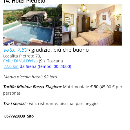
14. Hotel Pietreto
voto: 7.80
›
giudizio: più che buono
Localita Pietreto 73,
Colle Di Val D'elsa
(SI), Toscana
27.0 km
da Siena (tempo: 00:23:00)
Medio piccolo hotel: 52 letti
Tariffa Minima Bassa Stagione
Matrimoniale
€ 90
(45.00 € per
persona)
Tra i servizi -
wifi, ristorante, piscina, parcheggio
0577928838
Sito