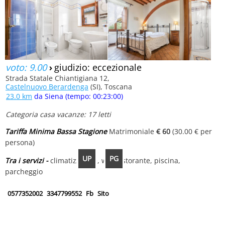
voto: 9.00
›
giudizio: eccezionale
Strada Statale Chiantigiana 12,
Castelnuovo Berardenga
(SI), Toscana
23.0 km
da Siena (tempo: 00:23:00)
Categoria casa vacanze: 17 letti
Tariffa Minima Bassa Stagione
Matrimoniale
€ 60
(30.00 € per
persona)
UP
PG
Tra i servizi -
climatizzatore, wifi, ristorante, piscina,
parcheggio
0577352002
3347799552
Fb
Sito