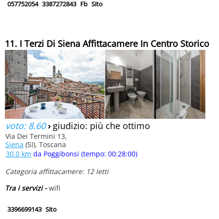
057752054
3387272843
Fb
Sito
11. I Terzi Di Siena Affittacamere In Centro Storico
voto: 8.60
›
giudizio: più che ottimo
Via Dei Termini 13,
Siena
(SI), Toscana
30.0 km
da Poggibonsi (tempo: 00:28:00)
Categoria affittacamere: 12 letti
Tra i servizi -
wifi
3396699143
Sito