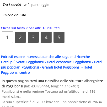
Tra i servizi -
wifi, parcheggio
057751251
Sito
Clicca sul tasto 2 per altri 16 risultati
1
2
3
4
5
Potresti essere interessato anche alle seguenti ricerche
Hotel più votati Poggibonsi
-
Hotel economici Poggibonsi
-
Hotel
più popolari Poggibonsi
-
Grandi hotel Poggibonsi
-
Hotel
Poggibonsi centro
In questa pagina trovi una classifica delle strutture alberghiere
di Poggibonsi
(lat: 43.4734444, long: 11.1467407)
Poggibonsi è nella regione Toscana ad un'altitudine di 116
metri s.l.m..
La sua superficie è di 70.73 km2 con una popolazione di 29634