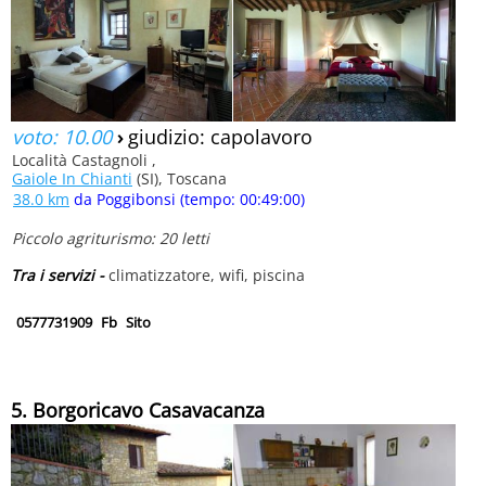
voto: 10.00
›
giudizio: capolavoro
Località Castagnoli ,
Gaiole In Chianti
(SI), Toscana
38.0 km
da Poggibonsi (tempo: 00:49:00)
Piccolo agriturismo: 20 letti
Tra i servizi -
climatizzatore, wifi, piscina
0577731909
Fb
Sito
5. Borgoricavo Casavacanza