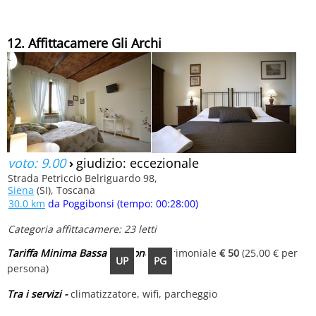
12. Affittacamere Gli Archi
voto: 9.00
›
giudizio: eccezionale
Strada Petriccio Belriguardo 98,
Siena
(SI), Toscana
30.0 km
da Poggibonsi (tempo: 00:28:00)
Categoria affittacamere: 23 letti
Tariffa Minima Bassa Stagione
Matrimoniale
€ 50
(25.00 € per
UP
PG
persona)
Tra i servizi -
climatizzatore, wifi, parcheggio