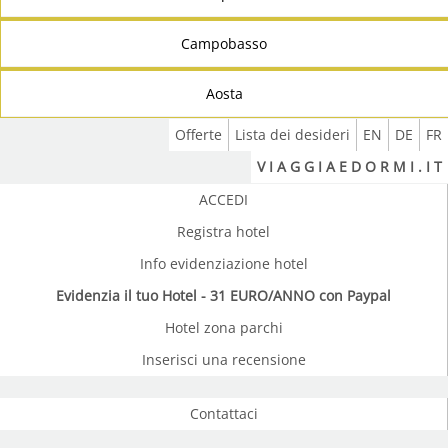
Campobasso
Aosta
Offerte
Lista dei desideri
EN
DE
FR
V I A G G I A E D O R M I . I T
ACCEDI
Registra hotel
Info evidenziazione hotel
Evidenzia il tuo Hotel - 31 EURO/ANNO con Paypal
Hotel zona parchi
Inserisci una recensione
Contattaci