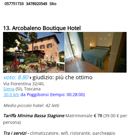
057751733
3478920549
Sito
13. Arcobaleno Boutique Hotel
voto: 8.80
›
giudizio: più che ottimo
Via Fiorentina 32/40,
Siena
(SI), Toscana
30.0 km
da Poggibonsi (tempo: 00:28:00)
Medio piccolo hotel: 42 letti
Tariffa Minima Bassa Stagione
Matrimoniale
€ 78
(39.00 € per
persona)
Tra i servizi -
climatizzatore, wifi, ristorante, parcheggio