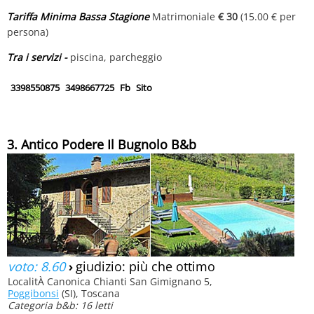
Tariffa Minima Bassa Stagione
Matrimoniale
€ 30
(15.00 € per
persona)
Tra i servizi -
piscina, parcheggio
3398550875
3498667725
Fb
Sito
3. Antico Podere Il Bugnolo B&b
voto: 8.60
›
giudizio: più che ottimo
LocalitÀ Canonica Chianti San Gimignano 5,
Poggibonsi
(SI), Toscana
Categoria b&b: 16 letti