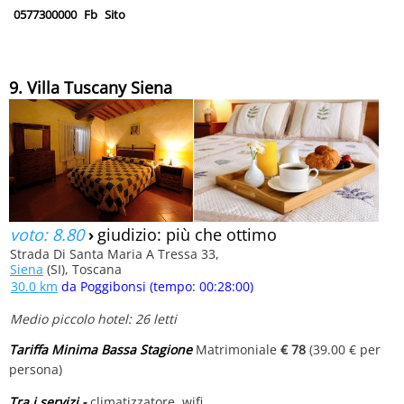
0577300000
Fb
Sito
9. Villa Tuscany Siena
voto: 8.80
›
giudizio: più che ottimo
Strada Di Santa Maria A Tressa 33,
Siena
(SI), Toscana
30.0 km
da Poggibonsi (tempo: 00:28:00)
Medio piccolo hotel: 26 letti
Tariffa Minima Bassa Stagione
Matrimoniale
€ 78
(39.00 € per
persona)
Tra i servizi -
climatizzatore, wifi