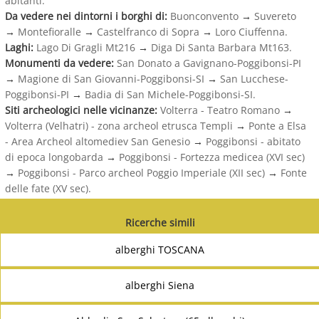
abitanti.
Da vedere nei dintorni i borghi di:
Buonconvento
→
Suvereto
→
Montefioralle
→
Castelfranco di Sopra
→
Loro Ciuffenna.
Laghi:
Lago Di Gragli Mt216
→
Diga Di Santa Barbara Mt163.
Monumenti da vedere:
San Donato a Gavignano-Poggibonsi-PI
→
Magione di San Giovanni-Poggibonsi-SI
→
San Lucchese-
Poggibonsi-PI
→
Badia di San Michele-Poggibonsi-SI.
Siti archeologici nelle vicinanze:
Volterra - Teatro Romano
→
Volterra (Velhatri) - zona archeol etrusca Templi
→
Ponte a Elsa
- Area Archeol altomediev San Genesio
→
Poggibonsi - abitato
di epoca longobarda
→
Poggibonsi - Fortezza medicea (XVI sec)
→
Poggibonsi - Parco archeol Poggio Imperiale (XII sec)
→
Fonte
delle fate (XV sec).
Ricerche simili
alberghi TOSCANA
alberghi Siena