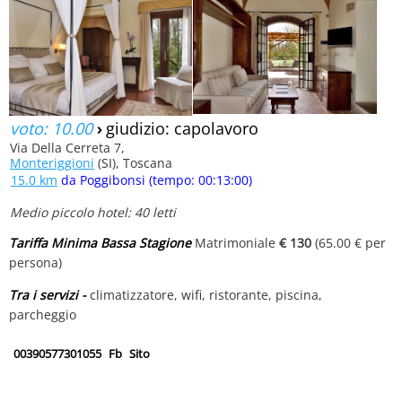
voto: 10.00
›
giudizio: capolavoro
Via Della Cerreta 7,
Monteriggioni
(SI), Toscana
15.0 km
da Poggibonsi (tempo: 00:13:00)
Medio piccolo hotel: 40 letti
Tariffa Minima Bassa Stagione
Matrimoniale
€ 130
(65.00 € per
persona)
Tra i servizi -
climatizzatore, wifi, ristorante, piscina,
parcheggio
00390577301055
Fb
Sito