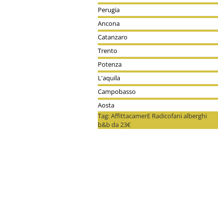
Perugia
Ancona
Catanzaro
Trento
Potenza
L'aquila
Campobasso
Aosta
Tag: AffittacamerE Radicofani alberghi
b&b da 23€