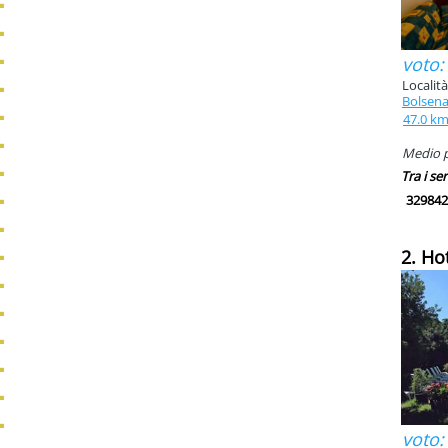
voto:
Località
Bolsen
47.0 k
Medio pi
Tra i ser
329842
2. Ho
voto: