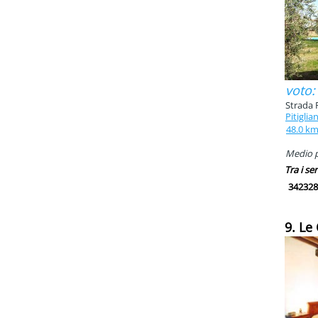
voto:
Strada 
Pitiglia
48.0 k
Medio p
Tra i ser
342328
9. Le