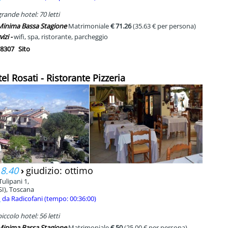
rande hotel: 70 letti
 Minima Bassa Stagione
Matrimoniale
€ 71.26
(35.63 € per persona)
vizi -
wifi, spa, ristorante, parcheggio
8307
Sito
tel Rosati - Ristorante Pizzeria
 8.40
›
giudizio: ottimo
Tulipani 1,
SI), Toscana
m
da Radicofani (tempo: 00:36:00)
ccolo hotel: 56 letti
 Minima Bassa Stagione
Matrimoniale
€ 50
(25.00 € per persona)