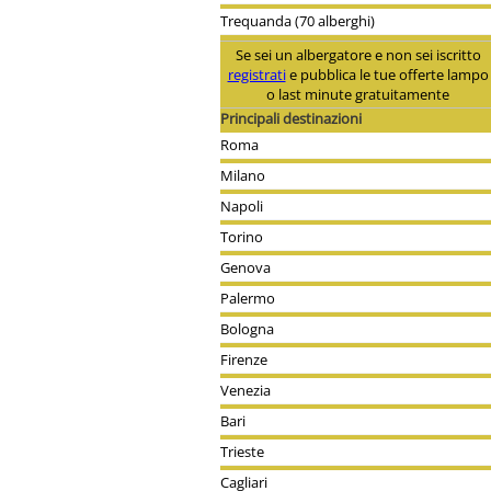
Trequanda (70 alberghi)
Se sei un albergatore e non sei iscritto
registrati
e pubblica le tue offerte lampo
o last minute gratuitamente
Principali destinazioni
Roma
Milano
Napoli
Torino
Genova
Palermo
Bologna
Firenze
Venezia
Bari
Trieste
Cagliari