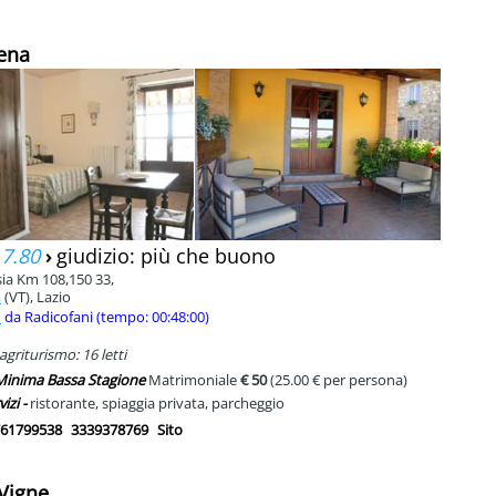
lena
 7.80
›
giudizio: più che buono
sia Km 108,150 33,
a
(VT), Lazio
m
da Radicofani (tempo: 00:48:00)
agriturismo: 16 letti
 Minima Bassa Stagione
Matrimoniale
€ 50
(25.00 € per persona)
vizi -
ristorante, spiaggia privata, parcheggio
61799538
3339378769
Sito
 Vigne