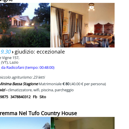
 9.30
›
giudizio: eccezionale
e Vigne 157,
a
(VT), Lazio
m
da Radicofani (tempo: 00:48:00)
ccolo agriturismo: 23 letti
 Minima Bassa Stagione
Matrimoniale
€ 80
(40.00 € per persona)
vizi -
climatizzatore, wifi, piscina, parcheggio
9875
3478840312
Fb
Sito
aremma Nel Tufo Country House