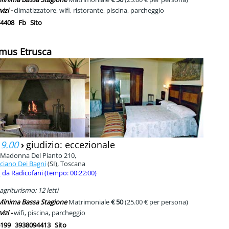
vizi -
climatizzatore, wifi, ristorante, piscina, parcheggio
4408
Fb
Sito
mus Etrusca
 9.00
›
giudizio: eccezionale
Madonna Del Pianto 210,
ciano Dei Bagni
(SI), Toscana
m
da Radicofani (tempo: 00:22:00)
agriturismo: 12 letti
 Minima Bassa Stagione
Matrimoniale
€ 50
(25.00 € per persona)
vizi -
wifi, piscina, parcheggio
199
3938094413
Sito