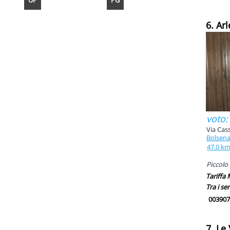
UP
PG
6. Ar
voto:
Via Cas
Bolsen
47.0 k
Piccolo 
Tariffa
Tra i ser
003907
7. Le