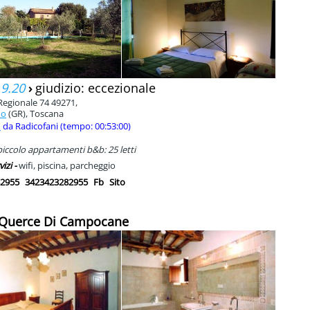
 9.20
›
giudizio: eccezionale
Regionale 74 49271,
no
(GR), Toscana
m
da Radicofani (tempo: 00:53:00)
iccolo appartamenti b&b: 25 letti
vizi -
wifi, piscina, parcheggio
2955
3423423282955
Fb
Sito
 Querce Di Campocane