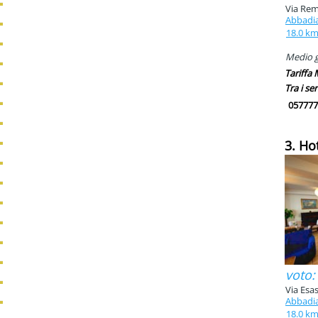
Via Rem
Abbadia
18.0 k
Medio g
Tariffa
Tra i ser
057777
3. Ho
voto:
Via Esa
Abbadia
18.0 k