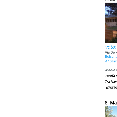
voto:
Via Dell
Bolsen
47.0 k
Medio pi
Tariffa
Tra i ser
076179
8. M