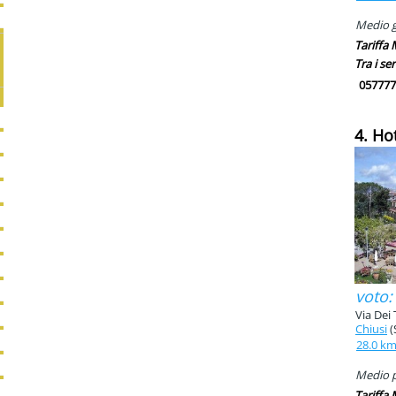
Medio g
Tariffa
Tra i ser
057777
4. Ho
voto:
Via Dei 
Chiusi
(
28.0 k
Medio pi
Tariffa