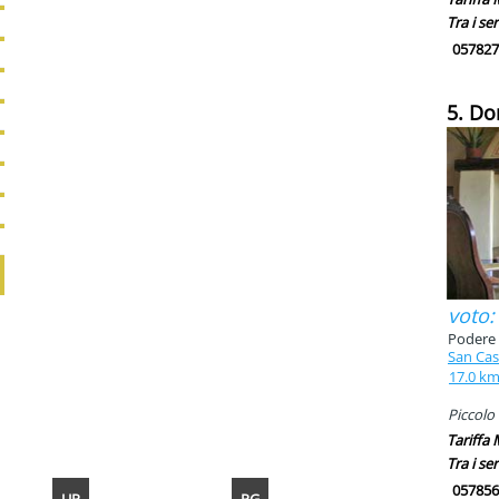
Tra i ser
057827
5. Do
voto:
Podere 
San Cas
17.0 k
Piccolo 
Tariffa
Tra i ser
057856