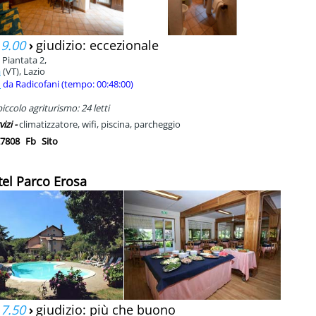
 9.00
›
giudizio: eccezionale
 Piantata 2,
a
(VT), Lazio
m
da Radicofani (tempo: 00:48:00)
ccolo agriturismo: 24 letti
vizi -
climatizzatore, wifi, piscina, parcheggio
7808
Fb
Sito
tel Parco Erosa
 7.50
›
giudizio: più che buono