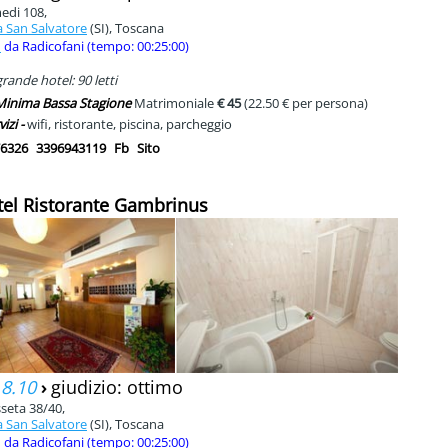
edi 108,
 San Salvatore
(SI), Toscana
m
da Radicofani (tempo: 00:25:00)
rande hotel: 90 letti
 Minima Bassa Stagione
Matrimoniale
€ 45
(22.50 € per persona)
vizi -
wifi, ristorante, piscina, parcheggio
6326
3396943119
Fb
Sito
tel Ristorante Gambrinus
 8.10
›
giudizio: ottimo
sseta 38/40,
 San Salvatore
(SI), Toscana
m
da Radicofani (tempo: 00:25:00)