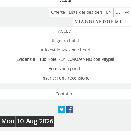
Aosta
Offerte
Lista dei desideri
EN
DE
FR
V I A G G I A E D O R M I . I T
ACCEDI
Registra hotel
Info evidenziazione hotel
Evidenzia il tuo Hotel - 31 EURO/ANNO con Paypal
Hotel zona parchi
Inserisci una recensione
Contattaci
Mon
10
Aug
2026