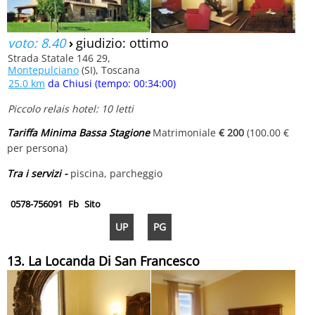
voto: 8.40
›
giudizio: ottimo
Strada Statale 146 29,
Montepulciano
(SI), Toscana
25.0 km
da Chiusi (tempo: 00:34:00)
Piccolo relais hotel: 10 letti
Tariffa Minima Bassa Stagione
Matrimoniale
€ 200
(100.00 €
per persona)
Tra i servizi -
piscina, parcheggio
0578-756091
Fb
Sito
UP
PG
13. La Locanda Di San Francesco