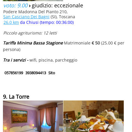
voto: 9.00
›
giudizio: eccezionale
Podere Madonna Del Pianto 210,
San Casciano Dei Bagni
(SI), Toscana
26.0 km
da Chiusi (tempo: 00:36:00)
Piccolo agriturismo: 12 letti
Tariffa Minima Bassa Stagione
Matrimoniale
€ 50
(25.00 € per
persona)
Tra i servizi -
wifi, piscina, parcheggio
057856199
3938094413
Sito
9. La Torre