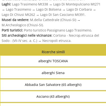
Laghi:
Lago Trasimeno Mt338
→
Lago Di Montepulciano Mt271
→
Lago Trasimeno
→
Lago Di Bolsena
→
Lago Di Corbara
→
Lago Di Chiusi Mt262
→
Lago Di San Casciano Mt391.
Musei da vedere:
M.della Cattedrale (Chiusi-SI)
→
M.Archeologico (Chiusi-SI).
Porti turistici:
Porto turistico Passignano Lago Trasimeno.
Siti archeologici nelle vicinanze:
Cortona - Necrop.etrusca del
Sodo - (VII-IV sec. a. C.)
→
Necropoli etrusca.
Ricerche simili
alberghi TOSCANA
alberghi Siena
Abbadia San Salvatore (65 alberghi)
Asciano (43 alberghi)