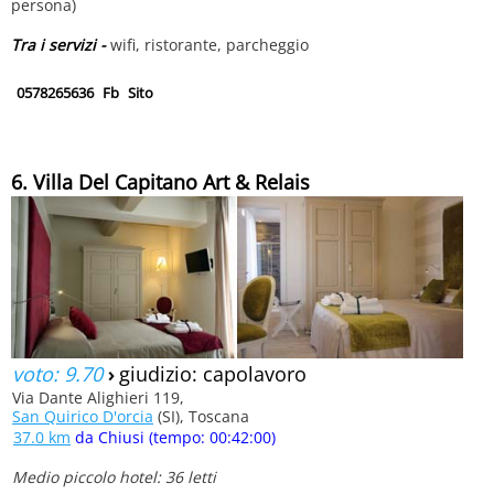
persona)
Tra i servizi -
wifi, ristorante, parcheggio
0578265636
Fb
Sito
6. Villa Del Capitano Art & Relais
voto: 9.70
›
giudizio: capolavoro
Via Dante Alighieri 119,
San Quirico D'orcia
(SI), Toscana
37.0 km
da Chiusi (tempo: 00:42:00)
Medio piccolo hotel: 36 letti