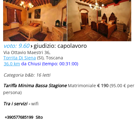
voto: 9.60
›
giudizio: capolavoro
Via Ottavio Maestri 36,
Torrita Di Siena
(SI), Toscana
36.0 km
da Chiusi (tempo: 00:31:00)
Categoria b&b: 16 letti
Tariffa Minima Bassa Stagione
Matrimoniale
€ 190
(95.00 € per
persona)
Tra i servizi -
wifi
+390577685199
Sito