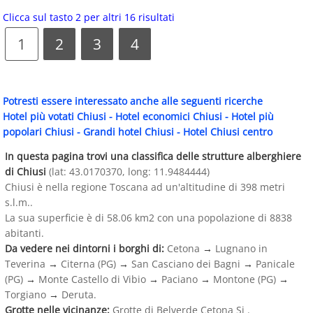
Clicca sul tasto 2 per altri 16 risultati
1
2
3
4
Potresti essere interessato anche alle seguenti ricerche
Hotel più votati Chiusi
-
Hotel economici Chiusi
-
Hotel più
popolari Chiusi
-
Grandi hotel Chiusi
-
Hotel Chiusi centro
In questa pagina trovi una classifica delle strutture alberghiere
di Chiusi
(lat: 43.0170370, long: 11.9484444)
Chiusi è nella regione Toscana ad un'altitudine di 398 metri
s.l.m..
La sua superficie è di 58.06 km2 con una popolazione di 8838
abitanti.
Da vedere nei dintorni i borghi di:
Cetona
→
Lugnano in
Teverina
→
Citerna (PG)
→
San Casciano dei Bagni
→
Panicale
(PG)
→
Monte Castello di Vibio
→
Paciano
→
Montone (PG)
→
Torgiano
→
Deruta.
Grotte nelle vicinanze:
Grotte di Belverde Cetona Si .