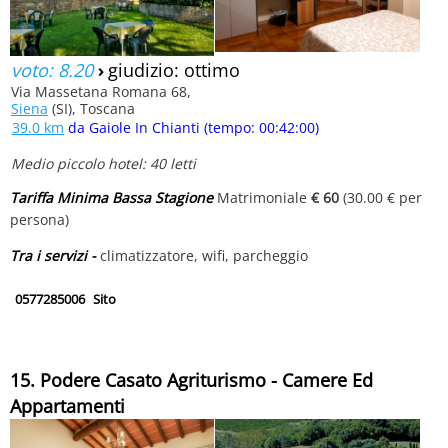
voto: 8.20
›
giudizio: ottimo
Via Massetana Romana 68,
Siena
(SI), Toscana
39.0 km
da Gaiole In Chianti (tempo: 00:42:00)
Medio piccolo hotel: 40 letti
Tariffa Minima Bassa Stagione
Matrimoniale
€ 60
(30.00 € per
persona)
Tra i servizi -
climatizzatore, wifi, parcheggio
0577285006
Sito
15. Podere Casato Agriturismo - Camere Ed
Appartamenti