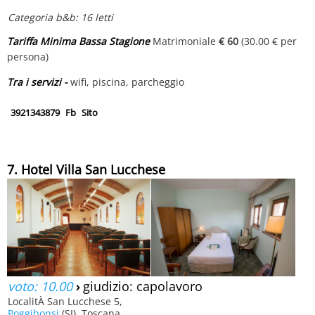
Categoria b&b: 16 letti
Tariffa Minima Bassa Stagione
Matrimoniale
€ 60
(30.00 € per
persona)
Tra i servizi -
wifi, piscina, parcheggio
3921343879
Fb
Sito
7. Hotel Villa San Lucchese
voto: 10.00
›
giudizio: capolavoro
LocalitÀ San Lucchese 5,
Poggibonsi
(SI), Toscana