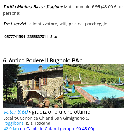
Tariffa Minima Bassa Stagione
Matrimoniale
€ 96
(48.00 € per
persona)
Tra i servizi -
climatizzatore, wifi, piscina, parcheggio
0577741394
3355837011
Sito
6. Antico Podere Il Bugnolo B&b
voto: 8.60
›
giudizio: più che ottimo
LocalitÀ Canonica Chianti San Gimignano 5,
Poggibonsi
(SI), Toscana
42.0 km
da Gaiole In Chianti (tempo: 00:45:00)