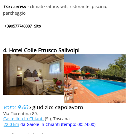
Tra i servizi -
climatizzatore, wifi, ristorante, piscina,
parcheggio
+390577740887
Sito
4. Hotel Colle Etrusco Salivolpi
voto: 9.60
›
giudizio: capolavoro
Via Fiorentina 89,
Castellina In Chianti
(SI), Toscana
22.0 km
da Gaiole In Chianti (tempo: 00:24:00)