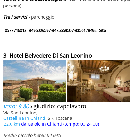
persona)
Tra i servizi -
parcheggio
0577746013
3496026597-3475659507-3356178492
Sito
3. Hotel Belvedere Di San Leonino
voto: 9.80
›
giudizio: capolavoro
Via San Leonino,
Castellina In Chianti
(SI), Toscana
22.0 km
da Gaiole In Chianti (tempo: 00:24:00)
Medio piccolo hotel: 64 letti