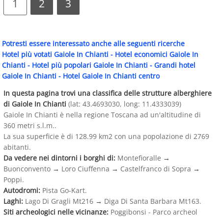
1
2
3
Potresti essere interessato anche alle seguenti ricerche
Hotel più votati Gaiole In Chianti
-
Hotel economici Gaiole In
Chianti
-
Hotel più popolari Gaiole In Chianti
-
Grandi hotel
Gaiole In Chianti
-
Hotel Gaiole In Chianti centro
In questa pagina trovi una classifica delle strutture alberghiere
di Gaiole In Chianti
(lat: 43.4693030, long: 11.4333039)
Gaiole In Chianti è nella regione Toscana ad un'altitudine di
360 metri s.l.m..
La sua superficie è di 128.99 km2 con una popolazione di 2769
abitanti.
Da vedere nei dintorni i borghi di:
Montefioralle
→
Buonconvento
→
Loro Ciuffenna
→
Castelfranco di Sopra
→
Poppi.
Autodromi:
Pista Go-Kart.
Laghi:
Lago Di Gragli Mt216
→
Diga Di Santa Barbara Mt163.
Siti archeologici nelle vicinanze:
Poggibonsi - Parco archeol