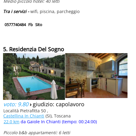
Medio piccolo hotel: 40 letti
Tra i servizi -
wifi, piscina, parcheggio
0577740484
Fb
Sito
5. Residenzia Del Sogno
voto: 9.80
›
giudizio: capolavoro
Località Pietrafitta 50 ,
Castellina In Chianti
(SI), Toscana
22.0 km
da Gaiole In Chianti (tempo: 00:24:00)
Piccolo b&b appartamenti: 6 letti