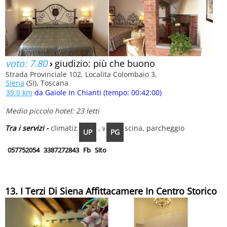
voto: 7.80
›
giudizio: più che buono
Strada Provinciale 102, Localita Colombaio 3,
Siena
(SI), Toscana
39.0 km
da Gaiole In Chianti (tempo: 00:42:00)
Medio piccolo hotel: 23 letti
Tra i servizi -
climatizzatore, wifi, piscina, parcheggio
UP
PG
057752054
3387272843
Fb
Sito
13. I Terzi Di Siena Affittacamere In Centro Storico