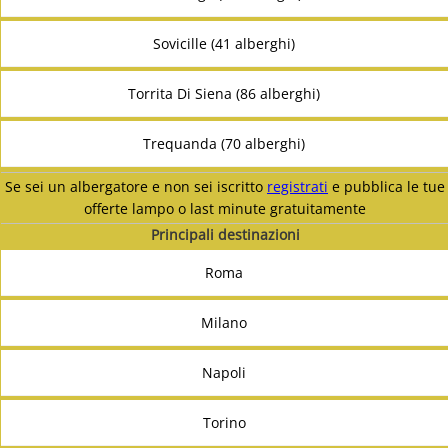
Sovicille (41 alberghi)
Torrita Di Siena (86 alberghi)
Trequanda (70 alberghi)
Se sei un albergatore e non sei iscritto
registrati
e pubblica le tue
offerte lampo o last minute gratuitamente
Principali destinazioni
Roma
Milano
Napoli
Torino