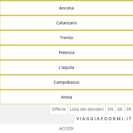
Ancona
Catanzaro
Trento
Potenza
L'aquila
Campobasso
Aosta
Offerte
Lista dei desideri
EN
DE
FR
V I A G G I A E D O R M I . I T
ACCEDI