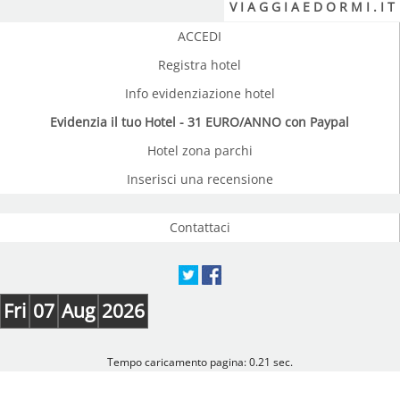
V I A G G I A E D O R M I . I T
ACCEDI
Registra hotel
Info evidenziazione hotel
Evidenzia il tuo Hotel - 31 EURO/ANNO con Paypal
Hotel zona parchi
Inserisci una recensione
Contattaci
Fri
07
Aug
2026
Tempo caricamento pagina: 0.21 sec.