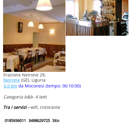
Frazione Neirone 29,
Neirone
(GE), Liguria
6.0 km
da Moconesi (tempo: 00:10:00)
Categoria b&b: 4 letti
Tra i servizi -
wifi, ristorante
0185936011
3498629725
Sito