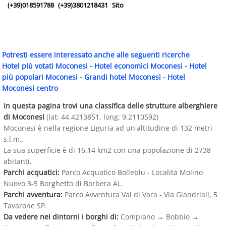
(+39)018591788
(+39)3801218431
Sito
Potresti essere interessato anche alle seguenti ricerche
Hotel più votati Moconesi
-
Hotel economici Moconesi
-
Hotel
più popolari Moconesi
-
Grandi hotel Moconesi
-
Hotel
Moconesi centro
In questa pagina trovi una classifica delle strutture alberghiere
di Moconesi
(lat: 44.4213851, long: 9.2110592)
Moconesi è nella regione Liguria ad un'altitudine di 132 metri
s.l.m..
La sua superficie è di 16.14 km2 con una popolazione di 2738
abitanti.
Parchi acquatici:
Parco Acquatico Bolleblu - Località Molino
Nuovo 3-5 Borghetto di Borbera AL.
Parchi avventura:
Parco Avventura Val di Vara - Via Giandriali, 5
Tavarone SP.
Da vedere nei dintorni i borghi di:
Compiano
→
Bobbio
→