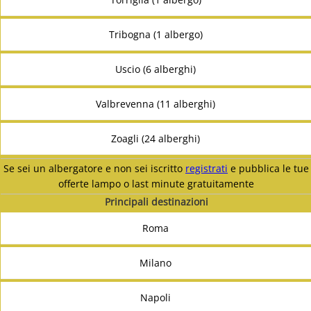
Tribogna (1 albergo)
Uscio (6 alberghi)
Valbrevenna (11 alberghi)
Zoagli (24 alberghi)
Se sei un albergatore e non sei iscritto
registrati
e pubblica le tue
offerte lampo o last minute gratuitamente
Principali destinazioni
Roma
Milano
Napoli