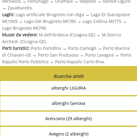
Vernazza
→
Fortunago
→
Oramala
→
Volpedo
→
Varese Ligure
→
Zavattarello.
Laghi:
Lago artificiale Brugneto con diga
→
Lago Di Giacopiane
Mt1009
→
Lago Del Brugneto Mt780
→
Lago Collina Mt775
→
Lago Brugneto Mt799.
Musei da vedere:
M.dell'Ardesia (Cicagna-GE)
→
M.Storico
Archeol. (Cicagna-GE).
Porti turistici:
Porto Portofino
→
Porto Camogli
→
Porto Marina
di Chiavari-GE
→
Porto San Fruttuoso
→
Porto Lavagna
→
Porto
Rapallo Porto Pubblico
→
Porto Rapallo Carlo Riva.
Ricerche simili
alberghi LIGURIA
alberghi Genova
Arenzano (29 alberghi)
Avegno (2 alberghi)