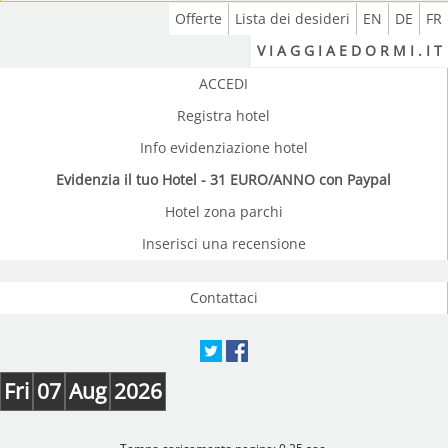
Offerte
Lista dei desideri
EN
DE
FR
V I A G G I A E D O R M I . I T
ACCEDI
Registra hotel
Info evidenziazione hotel
Evidenzia il tuo Hotel - 31 EURO/ANNO con Paypal
Hotel zona parchi
Inserisci una recensione
Contattaci
Fri
07
Aug
2026