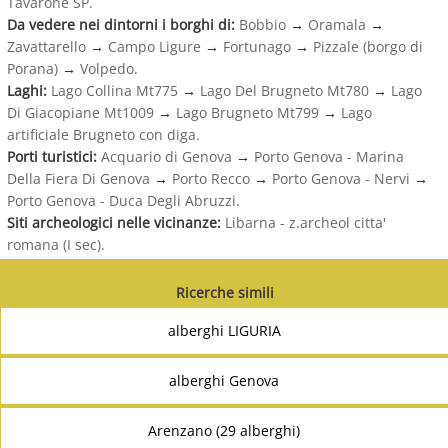
Tavarone SP.
Da vedere nei dintorni i borghi di:
Bobbio
→
Oramala
→
Zavattarello
→
Campo Ligure
→
Fortunago
→
Pizzale (borgo di
Porana)
→
Volpedo.
Laghi:
Lago Collina Mt775
→
Lago Del Brugneto Mt780
→
Lago
Di Giacopiane Mt1009
→
Lago Brugneto Mt799
→
Lago
artificiale Brugneto con diga.
Porti turistici:
Acquario di Genova
→
Porto Genova - Marina
Della Fiera Di Genova
→
Porto Recco
→
Porto Genova - Nervi
→
Porto Genova - Duca Degli Abruzzi.
Siti archeologici nelle vicinanze:
Libarna - z.archeol citta'
romana (I sec).
Ricerche simili
alberghi LIGURIA
alberghi Genova
Arenzano (29 alberghi)