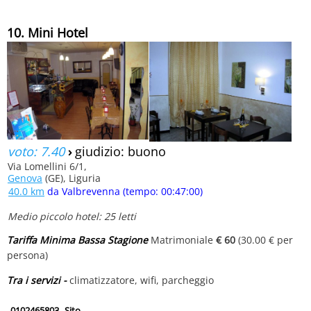
10. Mini Hotel
voto: 7.40
›
giudizio: buono
Via Lomellini 6/1,
Genova
(GE), Liguria
40.0 km
da Valbrevenna (tempo: 00:47:00)
Medio piccolo hotel: 25 letti
Tariffa Minima Bassa Stagione
Matrimoniale
€ 60
(30.00 € per
persona)
Tra i servizi -
climatizzatore, wifi, parcheggio
0102465803
Sito