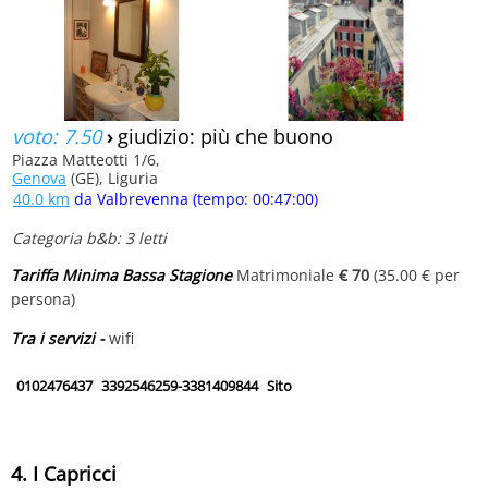
voto: 7.50
›
giudizio: più che buono
Piazza Matteotti 1/6,
Genova
(GE), Liguria
40.0 km
da Valbrevenna (tempo: 00:47:00)
Categoria b&b: 3 letti
Tariffa Minima Bassa Stagione
Matrimoniale
€ 70
(35.00 € per
persona)
Tra i servizi -
wifi
0102476437
3392546259-3381409844
Sito
4. I Capricci