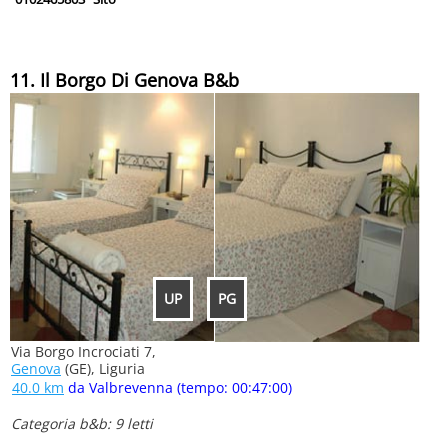
11. Il Borgo Di Genova B&b
UP
PG
Via Borgo Incrociati 7,
Genova
(GE), Liguria
40.0 km
da Valbrevenna (tempo: 00:47:00)
Categoria b&b: 9 letti