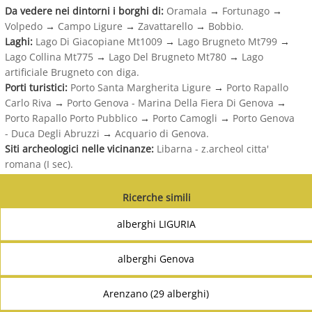
Da vedere nei dintorni i borghi di:
Oramala
→
Fortunago
→
Volpedo
→
Campo Ligure
→
Zavattarello
→
Bobbio.
Laghi:
Lago Di Giacopiane Mt1009
→
Lago Brugneto Mt799
→
Lago Collina Mt775
→
Lago Del Brugneto Mt780
→
Lago
artificiale Brugneto con diga.
Porti turistici:
Porto Santa Margherita Ligure
→
Porto Rapallo
Carlo Riva
→
Porto Genova - Marina Della Fiera Di Genova
→
Porto Rapallo Porto Pubblico
→
Porto Camogli
→
Porto Genova
- Duca Degli Abruzzi
→
Acquario di Genova.
Siti archeologici nelle vicinanze:
Libarna - z.archeol citta'
romana (I sec).
Ricerche simili
alberghi LIGURIA
alberghi Genova
Arenzano (29 alberghi)