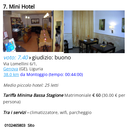
7. Mini Hotel
voto: 7.40
›
giudizio: buono
Via Lomellini 6/1,
Genova
(GE), Liguria
38.0 km
da Montoggio (tempo: 00:44:00)
Medio piccolo hotel: 25 letti
Tariffa Minima Bassa Stagione
Matrimoniale
€ 60
(30.00 € per
persona)
Tra i servizi -
climatizzatore, wifi, parcheggio
0102465803
Sito