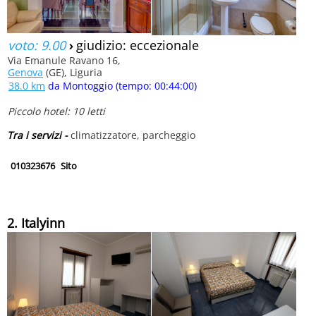
voto: 9.00
›
giudizio: eccezionale
Via Emanule Ravano 16,
Genova
(GE), Liguria
38.0 km
da Montoggio (tempo: 00:44:00)
Piccolo hotel: 10 letti
Tra i servizi -
climatizzatore, parcheggio
010323676
Sito
2. Italyinn