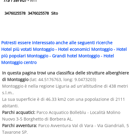
Tra i servizi -
wifi
3476025578
3476025578
Sito
Potresti essere interessato anche alle seguenti ricerche
Hotel più votati Montoggio
-
Hotel economici Montoggio
-
Hotel
più popolari Montoggio
-
Grandi hotel Montoggio
-
Hotel
Montoggio centro
In questa pagina trovi una classifica delle strutture alberghiere
di Montoggio
(lat: 44.5176763, long: 9.0473203)
Montoggio è nella regione Liguria ad un'altitudine di 438 metri
s.l.m..
La sua superficie è di 46.33 km2 con una popolazione di 2111
abitanti.
Parchi acquatici:
Parco Acquatico Bolleblu - Località Molino
Nuovo 3-5 Borghetto di Borbera AL.
Parchi avventura:
Parco Avventura Val di Vara - Via Giandriali, 5
Tavarone SP.