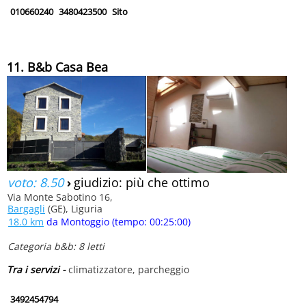
010660240
3480423500
Sito
11. B&b Casa Bea
voto: 8.50
›
giudizio: più che ottimo
Via Monte Sabotino 16,
Bargagli
(GE), Liguria
18.0 km
da Montoggio (tempo: 00:25:00)
Categoria b&b: 8 letti
Tra i servizi -
climatizzatore, parcheggio
3492454794