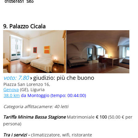
010561651
Sito
9. Palazzo Cicala
voto: 7.80
›
giudizio: più che buono
Piazza San Lorenzo 16,
Genova
(GE), Liguria
38.0 km
da Montoggio (tempo: 00:44:00)
Categoria affittacamere: 40 letti
Tariffa Minima Bassa Stagione
Matrimoniale
€ 100
(50.00 € per
persona)
Tra i servizi -
climatizzatore, wifi, ristorante