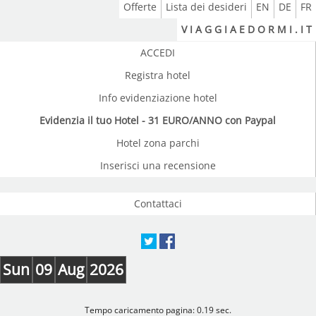
Offerte
Lista dei desideri
EN
DE
FR
V I A G G I A E D O R M I . I T
ACCEDI
Registra hotel
Info evidenziazione hotel
Evidenzia il tuo Hotel - 31 EURO/ANNO con Paypal
Hotel zona parchi
Inserisci una recensione
Contattaci
Sun
09
Aug
2026
Tempo caricamento pagina: 0.19 sec.