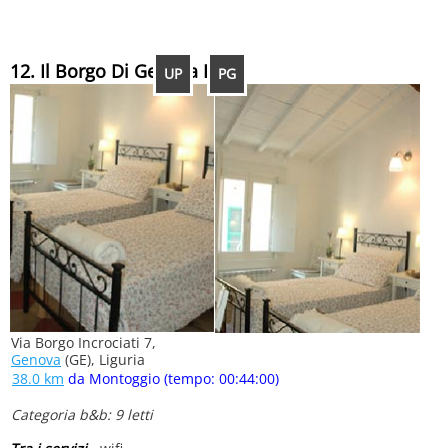
12. Il Borgo Di Genova B&b
UP
PG
Via Borgo Incrociati 7,
Genova
(GE), Liguria
38.0 km
da Montoggio (tempo: 00:44:00)
Categoria b&b: 9 letti