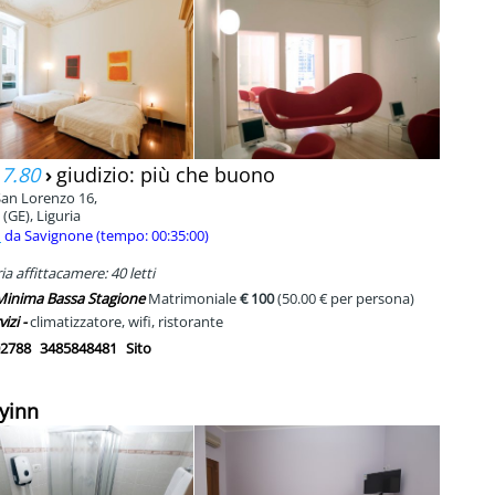
 7.80
›
giudizio: più che buono
San Lorenzo 16,
(GE), Liguria
m
da Savignone (tempo: 00:35:00)
a affittacamere: 40 letti
 Minima Bassa Stagione
Matrimoniale
€ 100
(50.00 € per persona)
vizi -
climatizzatore, wifi, ristorante
2788
3485848481
Sito
lyinn