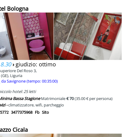
tel Bologna
 8.30
›
giudizio: ottimo
Superiore Del Roso 3,
(GE), Liguria
m
da Savignone (tempo: 00:35:00)
ccolo hotel: 25 letti
 Minima Bassa Stagione
Matrimoniale
€ 70
(35.00 € per persona)
vizi -
climatizzatore, wifi, parcheggio
5772
3477375968
Fb
Sito
lazzo Cicala