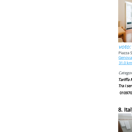
voto:
Piazza 
Genova
31.0 k
Categori
Tariffa
Tra i ser
010970
8. Ita