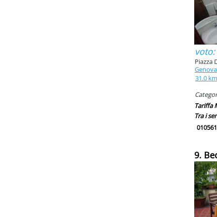
voto:
Piazza 
Genova
31.0 k
Categori
Tariffa
Tra i ser
010561
9. Be