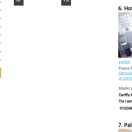
UP
PG
6. Ho
voto:
Piazza 
Genova
31.0 k
Medio pi
Tariffa
Tra i ser
010249
7. Pa