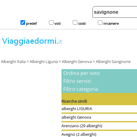
predef
voti
costi
nrcamere
Alberghi Italia
>
Alberghi Liguria
>
Alberghi Genova
>
Alberghi Savignone
Ordina per voto
Filtro servizi
Filtro categoria
Ricerche simili
alberghi LIGURIA
alberghi Genova
Arenzano (29 alberghi)
Avegno (2 alberghi)