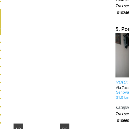
Tra i ser
010246
5. Po
voto:
Via Zacc
Genova
31.0 k
Categori
Tra i ser
010660