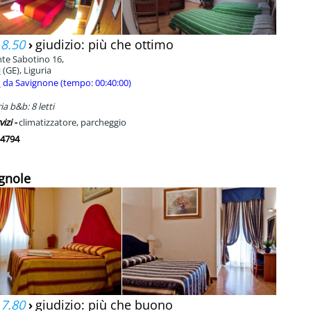
 8.50
›
giudizio: più che ottimo
te Sabotino 16,
i
(GE), Liguria
m
da Savignone (tempo: 00:40:00)
a b&b: 8 letti
vizi -
climatizzatore, parcheggio
4794
ignole
 7.80
›
giudizio: più che buono