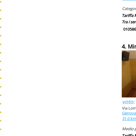
Categori
Tariffa
Tra i ser
010586
4. Mi
voto:
Via Lome
Genova
31.0 k
Medio pi
Tariffa