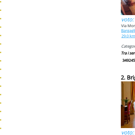
voto:
Via Mon
Bargagl
29.0 k
Categori
Tra i ser
349245
2. Br
voto: