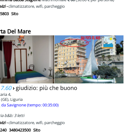
vizi -
climatizzatore, wifi, parcheggio
5803
Sito
rta Del Mare
 7.60
›
giudizio: più che buono
aria 4,
(GE), Liguria
m
da Savignone (tempo: 00:35:00)
a b&b: 3 letti
vizi -
climatizzatore, wifi, parcheggio
240
3480423500
Sito