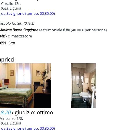
 Corallo 13r,
(GE), Liguria
m
da Savignone (tempo: 00:35:00)
ccolo hotel: 40 letti
 Minima Bassa Stagione
Matrimoniale
€ 80
(40.00 € per persona)
vizi -
climatizzatore
651
Sito
apricci
 8.20
›
giudizio: ottimo
 Vincenzo 1/8,
(GE), Liguria
m
da Savignone (tempo: 00:35:00)