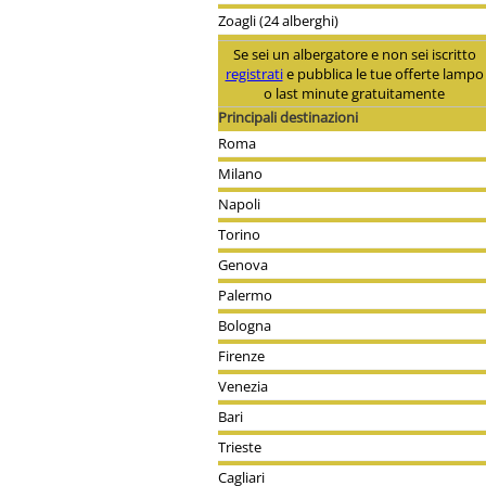
Zoagli (24 alberghi)
Se sei un albergatore e non sei iscritto
registrati
e pubblica le tue offerte lampo
o last minute gratuitamente
Principali destinazioni
Roma
Milano
Napoli
Torino
Genova
Palermo
Bologna
Firenze
Venezia
Bari
Trieste
Cagliari