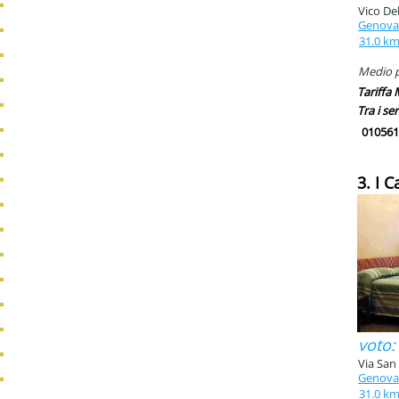
Vico Del
Genova
31.0 k
Medio pi
Tariffa
Tra i ser
010561
3. I C
voto:
Via San
Genova
31.0 k