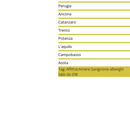
Perugia
Ancona
Catanzaro
Trento
Potenza
L'aquila
Campobasso
Aosta
Tag: AffittacAmere Savignone alberghi
b&b da 25€