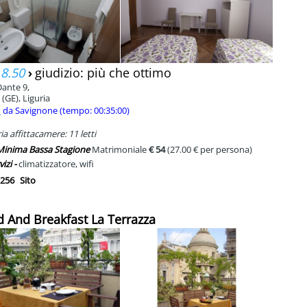
 8.50
›
giudizio: più che ottimo
Dante 9,
(GE), Liguria
m
da Savignone (tempo: 00:35:00)
a affittacamere: 11 letti
 Minima Bassa Stagione
Matrimoniale
€ 54
(27.00 € per persona)
vizi -
climatizzatore, wifi
256
Sito
d And Breakfast La Terrazza