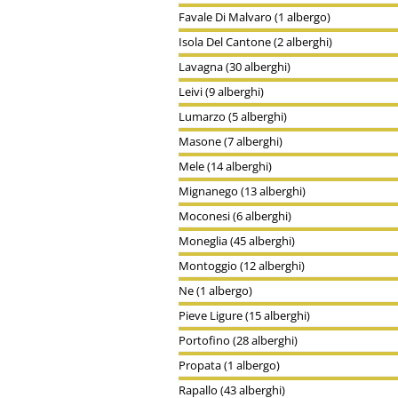
Favale Di Malvaro (1 albergo)
Isola Del Cantone (2 alberghi)
Lavagna (30 alberghi)
Leivi (9 alberghi)
Lumarzo (5 alberghi)
Masone (7 alberghi)
Mele (14 alberghi)
Mignanego (13 alberghi)
Moconesi (6 alberghi)
Moneglia (45 alberghi)
Montoggio (12 alberghi)
Ne (1 albergo)
Pieve Ligure (15 alberghi)
Portofino (28 alberghi)
Propata (1 albergo)
Rapallo (43 alberghi)