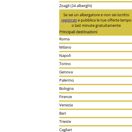
Zoagli (24 alberghi)
Se sei un albergatore e non sei iscritto
registrati
e pubblica le tue offerte lampo
o last minute gratuitamente
Principali destinazioni
Roma
Milano
Napoli
Torino
Genova
Palermo
Bologna
Firenze
Venezia
Bari
Trieste
Cagliari