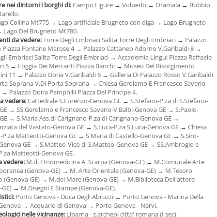
e nei dintorni i borghi di:
Campo Ligure
→
Volpedo
→
Oramala
→
Bobbio
arello.
ago Collina Mt775
→
Lago artificiale Brugneto con diga
→
Lago Brugneto
→
Lago Del Brugneto Mt780.
ti da vedere:
Torre Degli Embriaci Salita Torre Degli Embriaci
→
Palazzo
 Piazza Fontane Marose 4
→
Palazzo Cattaneo Adorno V.Garibaldi 8
→
gli Embriaci Salita Torre Degli Embriaci
→
Accademia Lingui Piazza Raffaele
ri 5
→
Loggia Dei Mercanti Piazza Banchi
→
Museo Del Risorgimento
ini 11
→
Palazzo Doria V.Garibaldi 6
→
Galleria Di Palazzo Rosso V.Garibaldi
ta Soprana V.Di Porta Soprana
→
Chiesa Gerolamo E Francesco Saverio
7
→
Palazzo Doria Pamphilii Piazza Del Principe 4.
da vedere:
Cattedrale S.Lorenzo-Genova GE
→
S.Stefano-P.za di S.Stefano-
 GE
→
SS.Gerolamo e Francesco Saverio-V.Balbi-Genova GE
→
S.Paolo-
 GE
→
S.Maria Ass.di Carignano-P.za di Carignano-Genova GE
→
nziata del Vastato-Genova GE
→
S.Luca-P.za S.Luca-Genova GE
→
Chiesa
u-P.za Matteotti-Genova GE
→
S.Maria di Castello-Genova GE
→
S.Siro-
o-Genova GE
→
S.Matteo-Vico di S.Matteo-Genova GE
→
SS.Ambrogio e
P.za Matteotti-Genova GE.
a vedere:
M.di Etnomedicina A. Scarpa (Genova-GE)
→
M.Comunale Arte
oranea (Genova-GE)
→
M. Arte Orientale (Genova-GE)
→
M.Tesoro
zo (Genova-GE)
→
M.del Mare (Genova-GE)
→
M.Biblioteca Dell'attore
-GE)
→
M.Disegni E Stampe (Genova-GE).
istici:
Porto Genova - Duca Degli Abruzzi
→
Porto Genova - Marina Della
i Genova
→
Acquario di Genova
→
Porto Genova - Nervi.
eologici nelle vicinanze:
Libarna - z.archeol citta' romana (I sec).