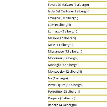
Favale Di Malvaro (1 albergo)
Isola Del Cantone (2 alberghi)
Lavagna (30 alberghi)
Leivi (9 alberghi)
Lumarzo (5 alberghi)
Masone (7 alberghi)
Mele (14 alberghi)
Mignanego (13 alberghi)
Moconesi (6 alberghi)
Moneglia (45 alberghi)
Montoggio (12 alberghi)
Ne (1 albergo)
Pieve Ligure (15 alberghi)
Portofino (28 alberghi)
Propata (1 albergo)
Rapallo (43 alberghi)