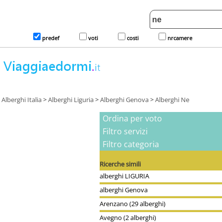
predef
voti
costi
nrcamere
Alberghi Italia
>
Alberghi Liguria
>
Alberghi Genova
>
Alberghi Ne
Ordina per voto
Filtro servizi
Filtro categoria
Ricerche simili
alberghi LIGURIA
alberghi Genova
Arenzano (29 alberghi)
Avegno (2 alberghi)