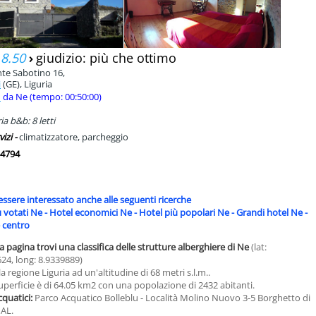
 8.50
›
giudizio: più che ottimo
te Sabotino 16,
i
(GE), Liguria
m
da Ne (tempo: 00:50:00)
a b&b: 8 letti
vizi -
climatizzatore, parcheggio
4794
essere interessato anche alle seguenti ricerche
ù votati Ne
-
Hotel economici Ne
-
Hotel più popolari Ne
-
Grandi hotel Ne
-
 centro
a pagina trovi una classifica delle strutture alberghiere di Ne
(lat:
24, long: 8.9339889)
a regione Liguria ad un'altitudine di 68 metri s.l.m..
uperficie è di 64.05 km2 con una popolazione di 2432 abitanti.
cquatici:
Parco Acquatico Bolleblu - Località Molino Nuovo 3-5 Borghetto di
 AL.