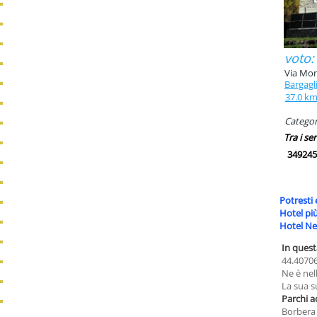
voto:
Via Mon
Bargagl
37.0 k
Categori
Tra i ser
349245
Potresti 
Hotel pi
Hotel Ne
In quest
44.40706
Ne è nell
La sua s
Parchi a
Borbera