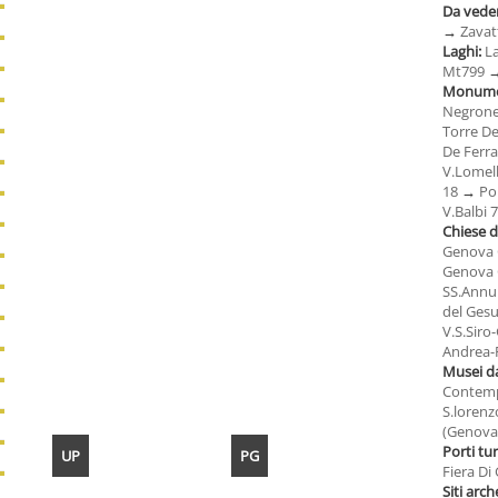
Da veder
→
Zavatt
Laghi:
L
Mt799
Monumen
Negrone
Torre De
De Ferra
V.Lomell
18
→
Por
V.Balbi 
Chiese 
Genova
Genova
SS.Annu
del Ges
V.S.Sir
Andrea-
Musei d
Contemp
S.loren
(Genova
Porti tur
UP
PG
Fiera D
Siti arch