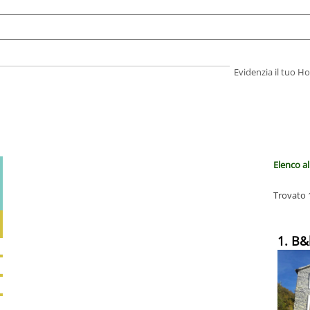
Evidenzia il tuo 
Elenco al
Trovato 1
1. B&