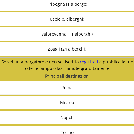
Tribogna (1 albergo)
Uscio (6 alberghi)
Valbrevenna (11 alberghi)
Zoagli (24 alberghi)
Se sei un albergatore e non sei iscritto
registrati
e pubblica le tue
offerte lampo o last minute gratuitamente
Principali destinazioni
Roma
Milano
Napoli
Torino