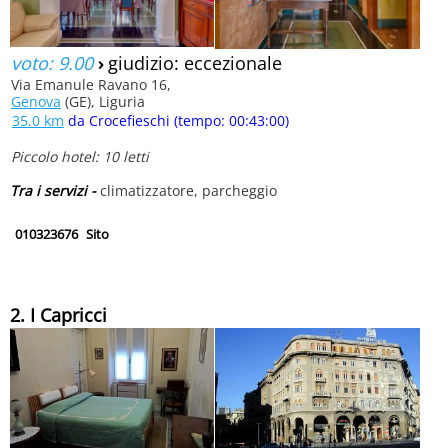
voto: 9.00
›
giudizio: eccezionale
Via Emanule Ravano 16,
Genova
(GE), Liguria
35.0 km
da Crocefieschi (tempo: 00:43:00)
Piccolo hotel: 10 letti
Tra i servizi -
climatizzatore, parcheggio
010323676
Sito
2. I Capricci