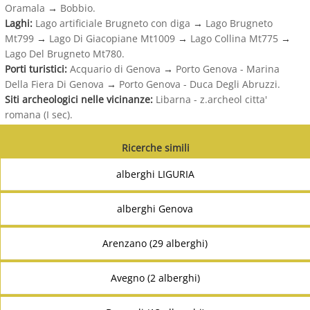
Oramala
→
Bobbio.
Laghi:
Lago artificiale Brugneto con diga
→
Lago Brugneto
Mt799
→
Lago Di Giacopiane Mt1009
→
Lago Collina Mt775
→
Lago Del Brugneto Mt780.
Porti turistici:
Acquario di Genova
→
Porto Genova - Marina
Della Fiera Di Genova
→
Porto Genova - Duca Degli Abruzzi.
Siti archeologici nelle vicinanze:
Libarna - z.archeol citta'
romana (I sec).
Ricerche simili
alberghi LIGURIA
alberghi Genova
Arenzano (29 alberghi)
Avegno (2 alberghi)