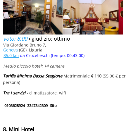
voto: 8.00
›
giudizio: ottimo
Via Giordano Bruno 7,
Genova
(GE), Liguria
35.0 km
da Crocefieschi (tempo: 00:43:00)
Medio piccolo hotel: 14 camere
Tariffa Minima Bassa Stagione
Matrimoniale
€ 110
(55.00 € per
persona)
Tra i servizi -
climatizzatore, wifi
0103628924
3347342309
Sito
8. Mini Hotel