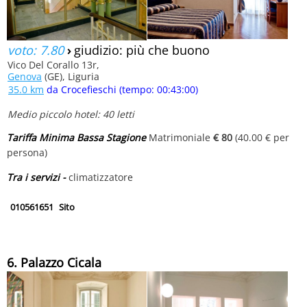
voto: 7.80
›
giudizio: più che buono
Vico Del Corallo 13r,
Genova
(GE), Liguria
35.0 km
da Crocefieschi (tempo: 00:43:00)
Medio piccolo hotel: 40 letti
Tariffa Minima Bassa Stagione
Matrimoniale
€ 80
(40.00 € per
persona)
Tra i servizi -
climatizzatore
010561651
Sito
6. Palazzo Cicala