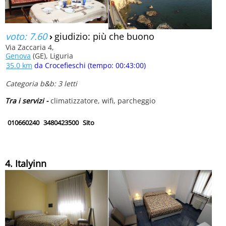
voto: 7.60
›
giudizio: più che buono
Via Zaccaria 4,
Genova
(GE), Liguria
35.0 km
da Crocefieschi (tempo: 00:43:00)
Categoria b&b: 3 letti
Tra i servizi -
climatizzatore, wifi, parcheggio
010660240
3480423500
Sito
4. Italyinn