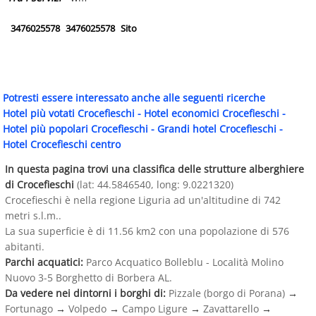
3476025578
3476025578
Sito
Potresti essere interessato anche alle seguenti ricerche
Hotel più votati Crocefieschi
-
Hotel economici Crocefieschi
-
Hotel più popolari Crocefieschi
-
Grandi hotel Crocefieschi
-
Hotel Crocefieschi centro
In questa pagina trovi una classifica delle strutture alberghiere
di Crocefieschi
(lat: 44.5846540, long: 9.0221320)
Crocefieschi è nella regione Liguria ad un'altitudine di 742
metri s.l.m..
La sua superficie è di 11.56 km2 con una popolazione di 576
abitanti.
Parchi acquatici:
Parco Acquatico Bolleblu - Località Molino
Nuovo 3-5 Borghetto di Borbera AL.
Da vedere nei dintorni i borghi di:
Pizzale (borgo di Porana)
→
Fortunago
→
Volpedo
→
Campo Ligure
→
Zavattarello
→