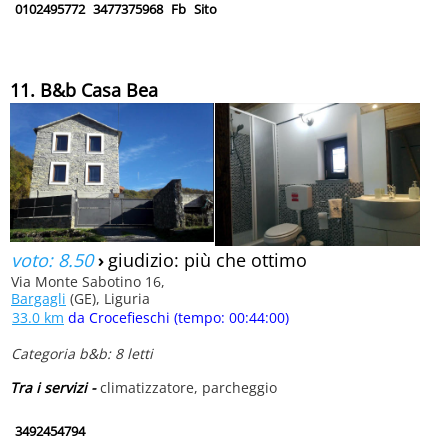
0102495772
3477375968
Fb
Sito
11. B&b Casa Bea
voto: 8.50
›
giudizio: più che ottimo
Via Monte Sabotino 16,
Bargagli
(GE), Liguria
33.0 km
da Crocefieschi (tempo: 00:44:00)
Categoria b&b: 8 letti
Tra i servizi -
climatizzatore, parcheggio
3492454794