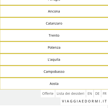
Ancona
Catanzaro
Trento
Potenza
L'aquila
Campobasso
Aosta
Offerte
Lista dei desideri
EN
DE
FR
V I A G G I A E D O R M I . I T