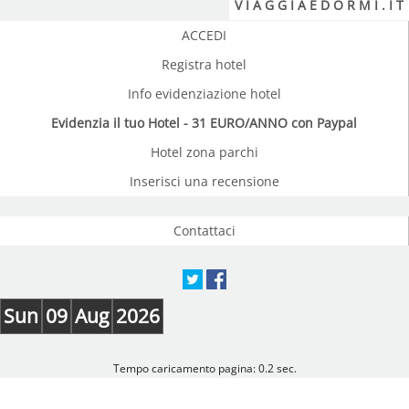
V I A G G I A E D O R M I . I T
ACCEDI
Registra hotel
Info evidenziazione hotel
Evidenzia il tuo Hotel - 31 EURO/ANNO con Paypal
Hotel zona parchi
Inserisci una recensione
Contattaci
Sun
09
Aug
2026
Tempo caricamento pagina: 0.2 sec.