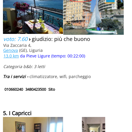
voto: 7.60
›
giudizio: più che buono
Via Zaccaria 4,
Genova
(GE), Liguria
13.0 km
da Pieve Ligure (tempo: 00:22:00)
Categoria b&b: 3 letti
Tra i servizi -
climatizzatore, wifi, parcheggio
010660240
3480423500
Sito
5. I Capricci