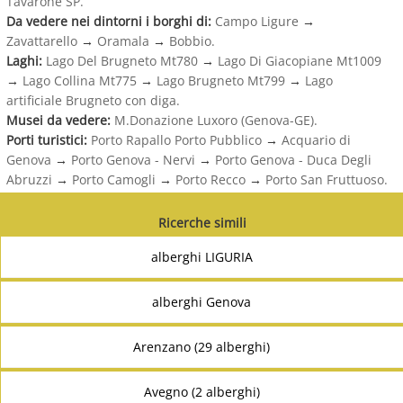
Tavarone SP.
Da vedere nei dintorni i borghi di:
Campo Ligure
→
Zavattarello
→
Oramala
→
Bobbio.
Laghi:
Lago Del Brugneto Mt780
→
Lago Di Giacopiane Mt1009
→
Lago Collina Mt775
→
Lago Brugneto Mt799
→
Lago
artificiale Brugneto con diga.
Musei da vedere:
M.Donazione Luxoro (Genova-GE).
Porti turistici:
Porto Rapallo Porto Pubblico
→
Acquario di
Genova
→
Porto Genova - Nervi
→
Porto Genova - Duca Degli
Abruzzi
→
Porto Camogli
→
Porto Recco
→
Porto San Fruttuoso.
Ricerche simili
alberghi LIGURIA
alberghi Genova
Arenzano (29 alberghi)
Avegno (2 alberghi)