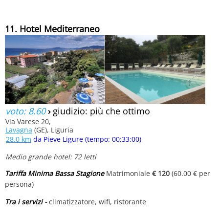
11. Hotel Mediterraneo
voto: 8.60
›
giudizio: più che ottimo
Via Varese 20,
Lavagna
(GE), Liguria
28.0 km
da Pieve Ligure (tempo: 00:33:00)
Medio grande hotel: 72 letti
Tariffa Minima Bassa Stagione
Matrimoniale
€ 120
(60.00 € per
persona)
Tra i servizi -
climatizzatore, wifi, ristorante