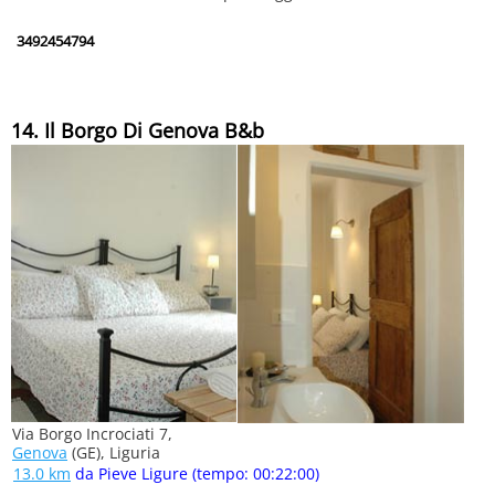
3492454794
14. Il Borgo Di Genova B&b
Via Borgo Incrociati 7,
Genova
(GE), Liguria
13.0 km
da Pieve Ligure (tempo: 00:22:00)