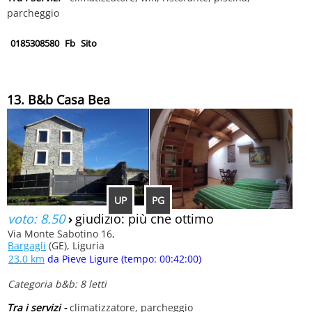
parcheggio
0185308580
Fb
Sito
13. B&b Casa Bea
UP
PG
voto: 8.50
›
giudizio: più che ottimo
Via Monte Sabotino 16,
Bargagli
(GE), Liguria
23.0 km
da Pieve Ligure (tempo: 00:42:00)
Categoria b&b: 8 letti
Tra i servizi -
climatizzatore, parcheggio