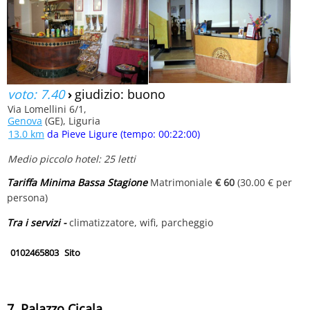
voto: 7.40
›
giudizio: buono
Via Lomellini 6/1,
Genova
(GE), Liguria
13.0 km
da Pieve Ligure (tempo: 00:22:00)
Medio piccolo hotel: 25 letti
Tariffa Minima Bassa Stagione
Matrimoniale
€ 60
(30.00 € per
persona)
Tra i servizi -
climatizzatore, wifi, parcheggio
0102465803
Sito
7. Palazzo Cicala