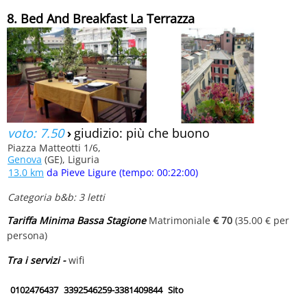
8. Bed And Breakfast La Terrazza
voto: 7.50
›
giudizio: più che buono
Piazza Matteotti 1/6,
Genova
(GE), Liguria
13.0 km
da Pieve Ligure (tempo: 00:22:00)
Categoria b&b: 3 letti
Tariffa Minima Bassa Stagione
Matrimoniale
€ 70
(35.00 € per
persona)
Tra i servizi -
wifi
0102476437
3392546259-3381409844
Sito