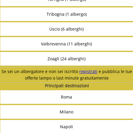
Tribogna (1 albergo)
Uscio (6 alberghi)
Valbrevenna (11 alberghi)
Zoagli (24 alberghi)
Se sei un albergatore e non sei iscritto
registrati
e pubblica le tue
offerte lampo o last minute gratuitamente
Principali destinazioni
Roma
Milano
Napoli