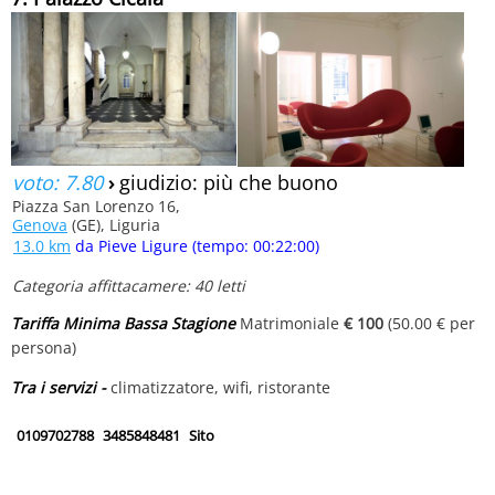
voto: 7.80
›
giudizio: più che buono
Piazza San Lorenzo 16,
Genova
(GE), Liguria
13.0 km
da Pieve Ligure (tempo: 00:22:00)
Categoria affittacamere: 40 letti
Tariffa Minima Bassa Stagione
Matrimoniale
€ 100
(50.00 € per
persona)
Tra i servizi -
climatizzatore, wifi, ristorante
0109702788
3485848481
Sito