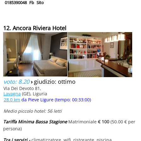
0185390048
Fb
Sito
12. Ancora Riviera Hotel
voto: 8.20
›
giudizio: ottimo
Via Dei Devoto 81,
Lavagna
(GE), Liguria
28.0 km
da Pieve Ligure (tempo: 00:33:00)
Medio piccolo hotel: 56 letti
Tariffa Minima Bassa Stagione
Matrimoniale
€ 100
(50.00 € per
persona)
Tra i servizi -
climatizzatore, wifi, ristorante, piscina,