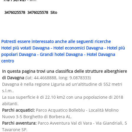
3476025578
3476025578
Sito
Potresti essere interessato anche alle seguenti ricerche
Hotel più votati Davagna
-
Hotel economici Davagna
-
Hotel più
popolari Davagna
-
Grandi hotel Davagna
-
Hotel Davagna
centro
In questa pagina trovi una classifica delle strutture alberghiere
di Davagna
(lat: 44.4668888, long: 9.0878333)
Davagna è nella regione Liguria ad un'altitudine di 552 metri
s.l.m..
La sua superficie è di 22.10 km2 con una popolazione di 2018
abitanti.
Parchi acquatici:
Parco Acquatico Bolleblu - Località Molino
Nuovo 3-5 Borghetto di Borbera AL.
Parchi avventura:
Parco Avventura Val di Vara - Via Giandriali, 5
Tavarone SP.