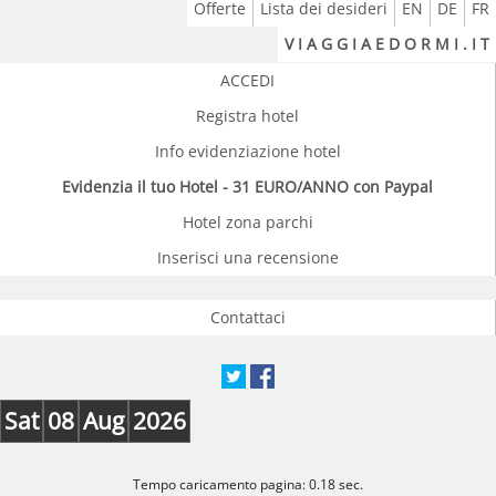
Offerte
Lista dei desideri
EN
DE
FR
V I A G G I A E D O R M I . I T
ACCEDI
Registra hotel
Info evidenziazione hotel
Evidenzia il tuo Hotel - 31 EURO/ANNO con Paypal
Hotel zona parchi
Inserisci una recensione
Contattaci
Sat
08
Aug
2026
Tempo caricamento pagina: 0.18 sec.