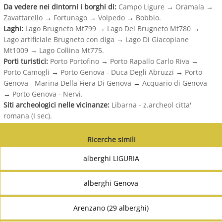
Da vedere nei dintorni i borghi di:
Campo Ligure
→
Oramala
→
Zavattarello
→
Fortunago
→
Volpedo
→
Bobbio.
Laghi:
Lago Brugneto Mt799
→
Lago Del Brugneto Mt780
→
Lago artificiale Brugneto con diga
→
Lago Di Giacopiane
Mt1009
→
Lago Collina Mt775.
Porti turistici:
Porto Portofino
→
Porto Rapallo Carlo Riva
→
Porto Camogli
→
Porto Genova - Duca Degli Abruzzi
→
Porto
Genova - Marina Della Fiera Di Genova
→
Acquario di Genova
→
Porto Genova - Nervi.
Siti archeologici nelle vicinanze:
Libarna - z.archeol citta'
romana (I sec).
Ricerche simili
alberghi LIGURIA
alberghi Genova
Arenzano (29 alberghi)