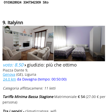
0103628924
3347342309
Sito
9. Italyinn
voto: 8.50
›
giudizio: più che ottimo
Piazza Dante 9,
Genova
(GE), Liguria
24.0 km
da Davagna (tempo: 00:50:00)
Categoria affittacamere: 11 letti
Tariffa Minima Bassa Stagione
Matrimoniale
€ 54
(27.00 € per
persona)
Tra i servizi -
climatizzatore, wifi