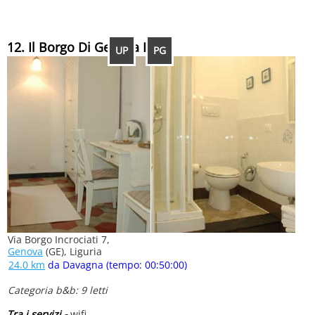
12. Il Borgo Di Genova B&b
UP
PG
Via Borgo Incrociati 7,
Genova
(GE), Liguria
24.0 km
da Davagna (tempo: 00:50:00)
Categoria b&b: 9 letti
Tra i servizi -
wifi