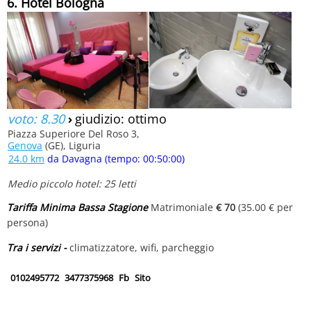
6. Hotel Bologna
voto: 8.30
›
giudizio: ottimo
Piazza Superiore Del Roso 3,
Genova
(GE), Liguria
24.0 km
da Davagna (tempo: 00:50:00)
Medio piccolo hotel: 25 letti
Tariffa Minima Bassa Stagione
Matrimoniale
€ 70
(35.00 € per
persona)
Tra i servizi -
climatizzatore, wifi, parcheggio
0102495772
3477375968
Fb
Sito