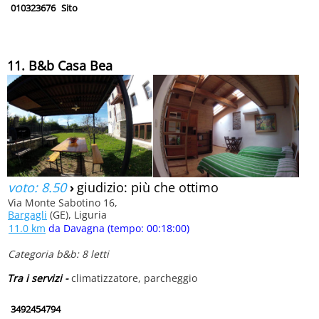
010323676
Sito
11. B&b Casa Bea
voto: 8.50
›
giudizio: più che ottimo
Via Monte Sabotino 16,
Bargagli
(GE), Liguria
11.0 km
da Davagna (tempo: 00:18:00)
Categoria b&b: 8 letti
Tra i servizi -
climatizzatore, parcheggio
3492454794