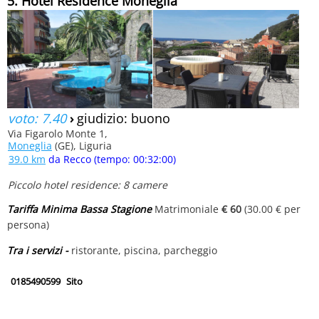
5. Hotel Residence Moneglia
voto: 7.40
›
giudizio: buono
Via Figarolo Monte 1,
Moneglia
(GE), Liguria
39.0 km
da Recco (tempo: 00:32:00)
Piccolo hotel residence: 8 camere
Tariffa Minima Bassa Stagione
Matrimoniale
€ 60
(30.00 € per
persona)
Tra i servizi -
ristorante, piscina, parcheggio
0185490599
Sito