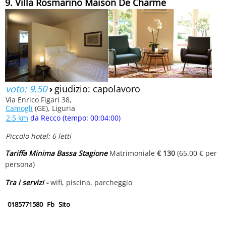
9. Villa Rosmarino Maison De Charme
voto: 9.50
›
giudizio: capolavoro
Via Enrico Figari 38,
Camogli
(GE), Liguria
2.5 km
da Recco (tempo: 00:04:00)
Piccolo hotel: 6 letti
Tariffa Minima Bassa Stagione
Matrimoniale
€ 130
(65.00 € per
persona)
Tra i servizi -
wifi, piscina, parcheggio
0185771580
Fb
Sito