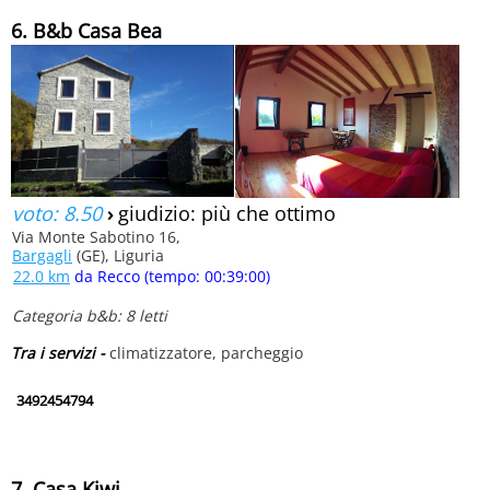
6. B&b Casa Bea
voto: 8.50
›
giudizio: più che ottimo
Via Monte Sabotino 16,
Bargagli
(GE), Liguria
22.0 km
da Recco (tempo: 00:39:00)
Categoria b&b: 8 letti
Tra i servizi -
climatizzatore, parcheggio
3492454794
7. Casa Kiwi