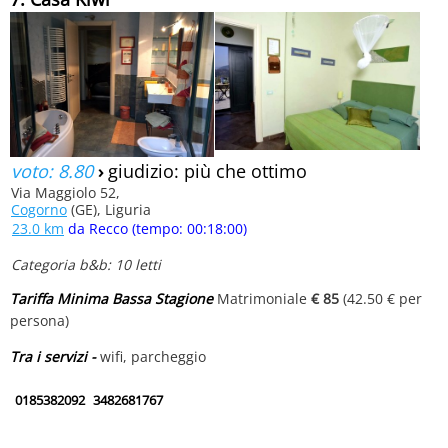
voto: 8.80
›
giudizio: più che ottimo
Via Maggiolo 52,
Cogorno
(GE), Liguria
23.0 km
da Recco (tempo: 00:18:00)
Categoria b&b: 10 letti
Tariffa Minima Bassa Stagione
Matrimoniale
€ 85
(42.50 € per
persona)
Tra i servizi -
wifi, parcheggio
0185382092
3482681767