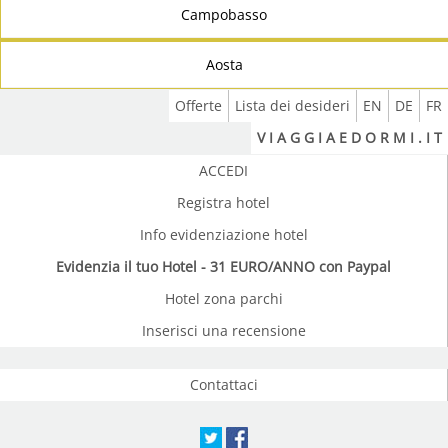
Campobasso
Aosta
Offerte
Lista dei desideri
EN
DE
FR
V I A G G I A E D O R M I . I T
ACCEDI
Registra hotel
Info evidenziazione hotel
Evidenzia il tuo Hotel - 31 EURO/ANNO con Paypal
Hotel zona parchi
Inserisci una recensione
Contattaci