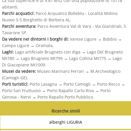
La sua superficie è di 9.67 km2 con una popolazione di 10178
abitanti.
Parchi acquatici:
Parco Acquatico Bolleblu - Località Molino
Nuovo 3-5 Borghetto di Borbera AL.
Parchi avventura:
Parco Avventura Val di Vara - Via Giandriali, 5
Tavarone SP.
Da vedere nei dintorni i borghi di:
Varese Ligure
→
Bobbio
→
Campo Ligure
→
Oramala.
Laghi:
Lago artificiale Brugneto con diga
→
Lago Del Brugneto
Mt780
→
Lago Brugneto Mt799
→
Lago Collina Mt775
→
Lago
Di Giacopiane Mt1009.
Musei da vedere:
Museo Marinaro Ferrari
→
M.Archeologico
(Camogli-GE).
Porti turistici:
Porto Lavagna
→
Porto Camogli
→
Porto Recco
→
Porto San Fruttuoso
→
Porto Rapallo Carlo Riva
→
Porto
Genova - Nervi
→
Porto Rapallo Porto Pubblico.
Ricerche simili
alberghi LIGURIA