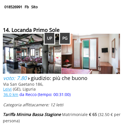
018526991
Fb
Sito
14. Locanda Primo Sole
UP
PG
voto: 7.80
›
giudizio: più che buono
Via San Gaetano 186,
Leivi
(GE), Liguria
36.0 km
da Recco (tempo: 00:31:00)
Categoria affittacamere: 12 letti
Tariffa Minima Bassa Stagione
Matrimoniale
€ 65
(32.50 € per
persona)