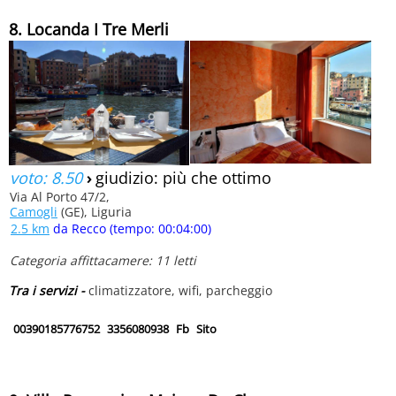
8. Locanda I Tre Merli
voto: 8.50
›
giudizio: più che ottimo
Via Al Porto 47/2,
Camogli
(GE), Liguria
2.5 km
da Recco (tempo: 00:04:00)
Categoria affittacamere: 11 letti
Tra i servizi -
climatizzatore, wifi, parcheggio
00390185776752
3356080938
Fb
Sito