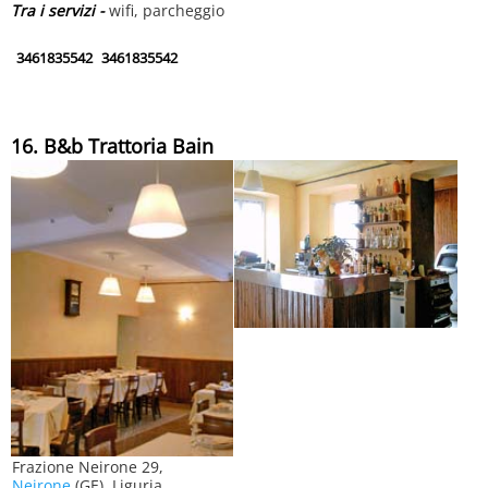
Tra i servizi -
wifi, parcheggio
3461835542
3461835542
16. B&b Trattoria Bain
Frazione Neirone 29,
Neirone
(GE), Liguria