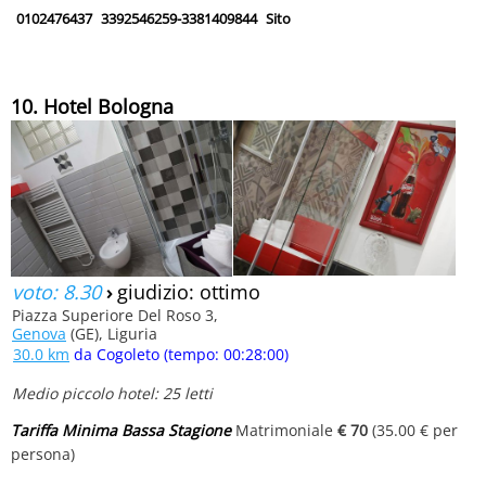
0102476437
3392546259-3381409844
Sito
10. Hotel Bologna
voto: 8.30
›
giudizio: ottimo
Piazza Superiore Del Roso 3,
Genova
(GE), Liguria
30.0 km
da Cogoleto (tempo: 00:28:00)
Medio piccolo hotel: 25 letti
Tariffa Minima Bassa Stagione
Matrimoniale
€ 70
(35.00 € per
persona)