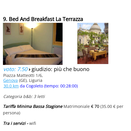
9. Bed And Breakfast La Terrazza
voto: 7.50
›
giudizio: più che buono
Piazza Matteotti 1/6,
Genova
(GE), Liguria
30.0 km
da Cogoleto (tempo: 00:28:00)
Categoria b&b: 3 letti
Tariffa Minima Bassa Stagione
Matrimoniale
€ 70
(35.00 € per
persona)
Tra i servizi -
wifi