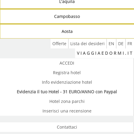
L'aquila
Campobasso
Aosta
Offerte
Lista dei desideri
EN
DE
FR
V I A G G I A E D O R M I . I T
ACCEDI
Registra hotel
Info evidenziazione hotel
Evidenzia il tuo Hotel - 31 EURO/ANNO con Paypal
Hotel zona parchi
Inserisci una recensione
Contattaci