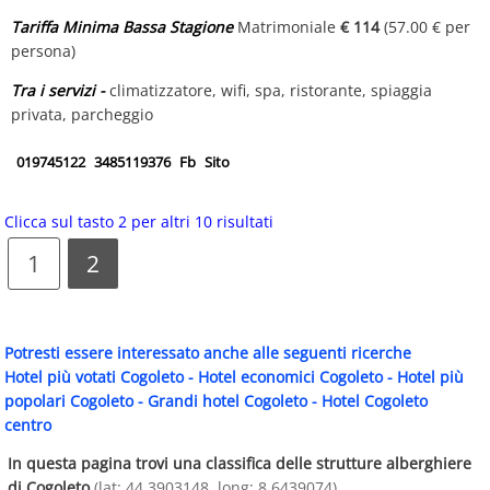
Tariffa Minima Bassa Stagione
Matrimoniale
€ 114
(57.00 € per
persona)
Tra i servizi -
climatizzatore, wifi, spa, ristorante, spiaggia
privata, parcheggio
019745122
3485119376
Fb
Sito
Clicca sul tasto 2 per altri 10 risultati
1
2
Potresti essere interessato anche alle seguenti ricerche
Hotel più votati Cogoleto
-
Hotel economici Cogoleto
-
Hotel più
popolari Cogoleto
-
Grandi hotel Cogoleto
-
Hotel Cogoleto
centro
In questa pagina trovi una classifica delle strutture alberghiere
di Cogoleto
(lat: 44.3903148, long: 8.6439074)