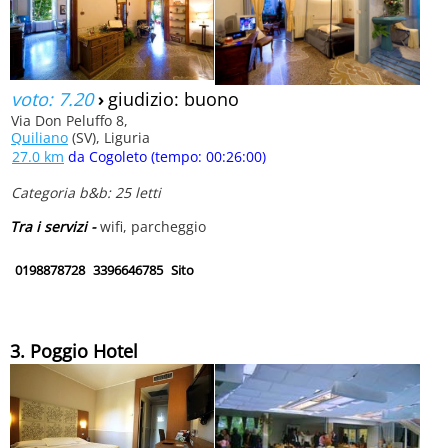
voto: 7.20
›
giudizio: buono
Via Don Peluffo 8,
Quiliano
(SV), Liguria
27.0 km
da Cogoleto (tempo: 00:26:00)
Categoria b&b: 25 letti
Tra i servizi -
wifi, parcheggio
0198878728
3396646785
Sito
3. Poggio Hotel