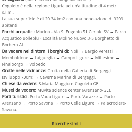
Cogoleto è nella regione Liguria ad un'altitudine di 4 metri
s.l.m..
La sua superficie è di 20.34 km2 con una popolazione di 9209
abitanti.
Parchi acquatici:
Marina - Via S. Eugenio 51 Ceriale SV
→
Parco
Acquatico Bolleblu - Località Molino Nuovo 3-5 Borghetto di
Borbera AL.
Da vedere nei dintorni i borghi di:
Noli
→
Bargio Verezzi
→
Mombaldone
→
Laigueglia
→
Campo Ligure
→
Millesimo
→
Finalborgo
→
Volpedo.
Grotte nelle vicinanze:
Grotta della Galleria di Bergeggi
(sviluppo 730m)
→
Caverna Marina di Bergeggi.
Chiese da vedere:
S.Maria Maggiore-Cogoleto GE.
Musei da vedere:
Muvita science center (Arenzano-GE).
Porti turistici:
Porto Vado Ligure
→
Porto Varazze
→
Porto
Arenzano
→
Porto Savona
→
Porto Celle Ligure
→
Palacrociere-
Savona.
Ricerche simili