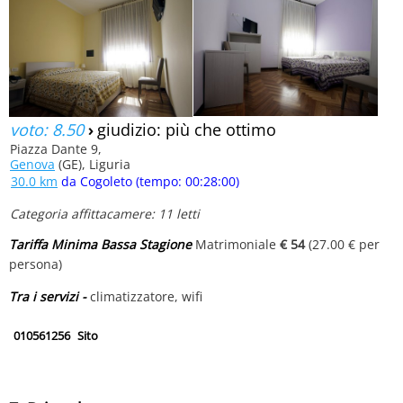
voto: 8.50
›
giudizio: più che ottimo
Piazza Dante 9,
Genova
(GE), Liguria
30.0 km
da Cogoleto (tempo: 00:28:00)
Categoria affittacamere: 11 letti
Tariffa Minima Bassa Stagione
Matrimoniale
€ 54
(27.00 € per
persona)
Tra i servizi -
climatizzatore, wifi
010561256
Sito