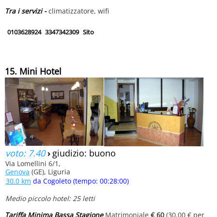
Tra i servizi -
climatizzatore, wifi
0103628924
3347342309
Sito
15. Mini Hotel
voto: 7.40
›
giudizio: buono
Via Lomellini 6/1,
Genova
(GE), Liguria
30.0 km
da Cogoleto (tempo: 00:28:00)
Medio piccolo hotel: 25 letti
Tariffa Minima Bassa Stagione
Matrimoniale
€ 60
(30.00 € per