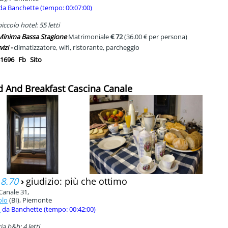
da Banchette (tempo: 00:07:00)
ccolo hotel: 55 letti
 Minima Bassa Stagione
Matrimoniale
€ 72
(36.00 € per persona)
vizi -
climatizzatore, wifi, ristorante, parcheggio
1696
Fb
Sito
d And Breakfast Cascina Canale
 8.70
›
giudizio: più che ottimo
Canale 31,
olo
(BI), Piemonte
m
da Banchette (tempo: 00:42:00)
a b&b: 4 letti