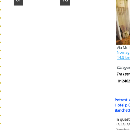
UP
PG
Via Mul
Nomagl
14.0 k
Categori
Tra i ser
012462
Potresti 
Hotel pi
Banchet
In quest
45.45453
Banchett