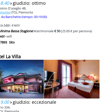
 8.40
›
giudizio: ottimo
simo D'azeglio 48,
lamonte
(TO), Piemonte
m
da Banchette (tempo: 00:19:00)
a b&b: 4 letti
 Minima Bassa Stagione
Matrimoniale
€ 50
(25.00 € per persona)
vizi -
wifi
7893
Sito
el La Villa
 9.00
›
giudizio: eccezionale
ino 334,
O), Piemonte