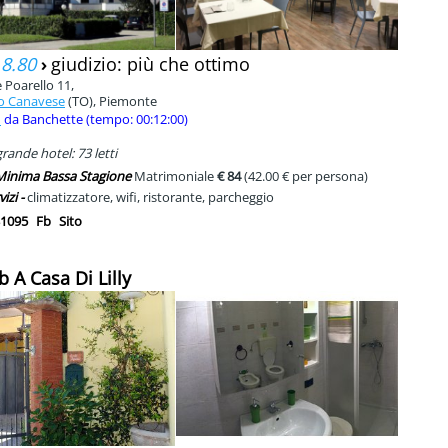
 8.80
›
giudizio: più che ottimo
 Poarello 11,
 Canavese
(TO), Piemonte
m
da Banchette (tempo: 00:12:00)
rande hotel: 73 letti
 Minima Bassa Stagione
Matrimoniale
€ 84
(42.00 € per persona)
vizi -
climatizzatore, wifi, ristorante, parcheggio
1095
Fb
Sito
b A Casa Di Lilly