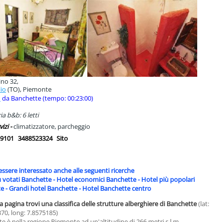
ino 32,
io
(TO), Piemonte
m
da Banchette (tempo: 00:23:00)
a b&b: 6 letti
vizi -
climatizzatore, parcheggio
9101
3488523324
Sito
essere interessato anche alle seguenti ricerche
ù votati Banchette
-
Hotel economici Banchette
-
Hotel più popolari
te
-
Grandi hotel Banchette
-
Hotel Banchette centro
a pagina trovi una classifica delle strutture alberghiere di Banchette
(lat:
70, long: 7.8575185)
e è nella regione Piemonte ad un'altitudine di 266 metri s.l.m..