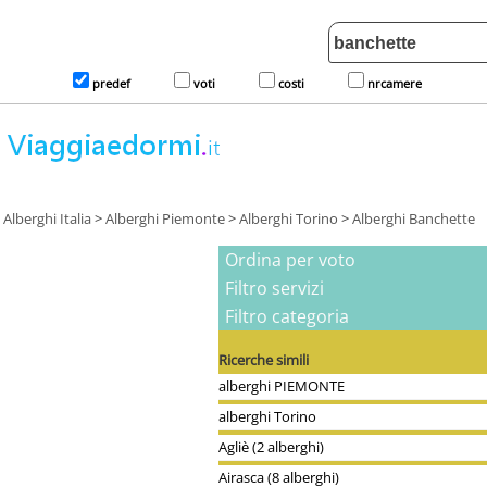
predef
voti
costi
nrcamere
Alberghi Italia
>
Alberghi Piemonte
>
Alberghi Torino
>
Alberghi Banchette
Ordina per voto
Filtro servizi
Filtro categoria
Ricerche simili
alberghi PIEMONTE
alberghi Torino
Agliè (2 alberghi)
Airasca (8 alberghi)