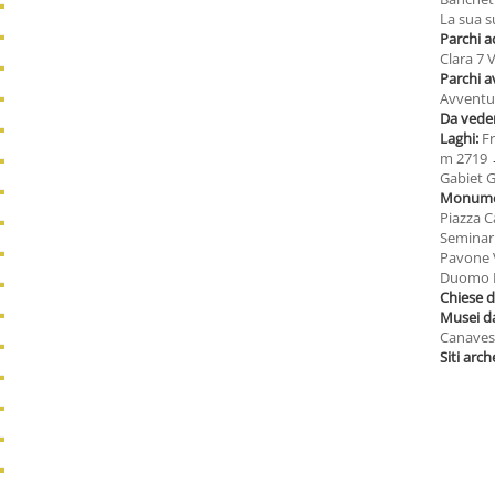
La sua s
Parchi a
Clara 7 V
Parchi 
Avventur
Da veder
Laghi:
F
m 2719
Gabiet 
Monumen
Piazza C
Seminar
Pavone V
Duomo 
Chiese 
Musei d
Canaves
Siti arch