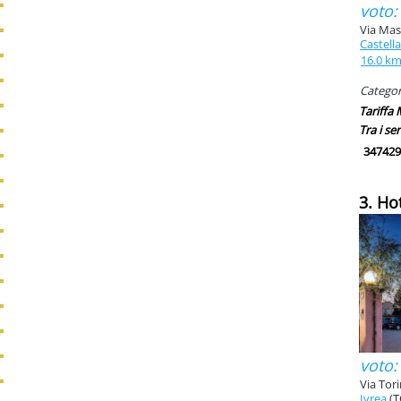
voto:
Via Mas
Castel
16.0 k
Categori
Tariffa
Tra i ser
347429
3. Hot
voto:
Via Tor
Ivrea
(T