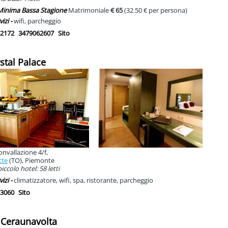
 Minima Bassa Stagione
Matrimoniale
€ 65
(32.50 € per persona)
vizi -
wifi, parcheggio
2172
3479062607
Sito
ystal Palace
onvallazione 4/f,
tte
(TO), Piemonte
ccolo hotel: 58 letti
vizi -
climatizzatore, wifi, spa, ristorante, parcheggio
3060
Sito
 Ceraunavolta