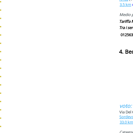
3.5 km
Medio pi
Tariffa
Tra i ser
012563
4. Be
voto:
Via Del 
Sordev
33.0 k
Categori