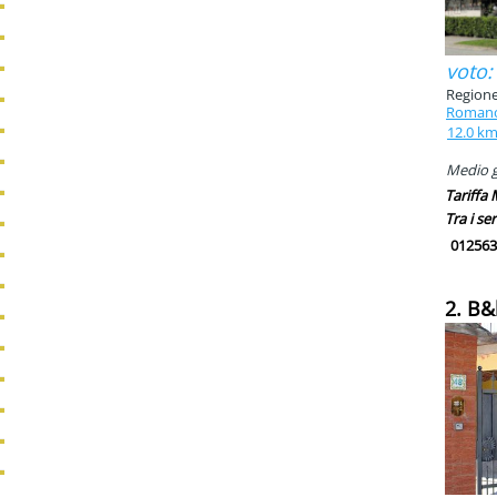
voto:
Regione
Romano
12.0 k
Medio g
Tariffa
Tra i ser
012563
2. B&