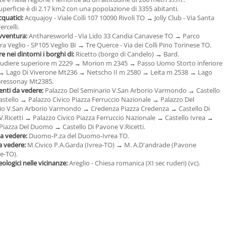
uperficie è di 2.17 km2 con una popolazione di 3355 abitanti.
cquatici:
Acquajoy - Viale Colli 107 10090 Rivoli TO
→
Jolly Club - Via Santa
ercelli.
avventura:
Antharesworld - Via Lido 33 Candia Canavese TO
→
Parco
a Veglio - SP105 Veglio BI
→
Tre Querce - Via dei Colli Pino Torinese TO.
e nei dintorni i borghi di:
Ricetto (borgo di Candelo)
→
Bard.
rudiere superiore m 2229
→
Morion m 2345
→
Passo Uomo Storto inferiore
→
Lago Di Viverone Mt236
→
Netscho II m 2580
→
Leita m 2538
→
Lago
Gressonay Mt2385.
ti da vedere:
Palazzo Del Seminario V.San Arborio Varmondo
→
Castello
astello
→
Palazzo Civico Piazza Ferruccio Nazionale
→
Palazzo Del
io V.San Arborio Varmondo
→
Credenza Piazza Credenza
→
Castello Di
.Ricetti
→
Palazzo Civico Piazza Ferruccio Nazionale
→
Castello Ivrea
→
Piazza Del Duomo
→
Castello Di Pavone V.Ricetti.
da vedere:
Duomo-P.za del Duomo-Ivrea TO.
a vedere:
M.Civico P.A.Garda (Ivrea-TO)
→
M. A.D'andrade (Pavone
e-TO).
eologici nelle vicinanze:
Areglio - Chiesa romanica (XI sec ruderi) (vc).