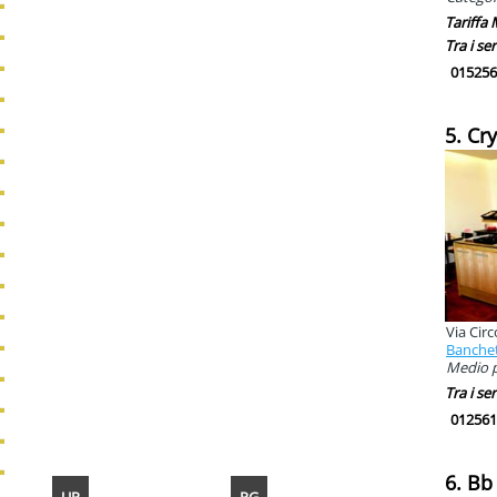
Tariffa
Tra i ser
015256
5. Cr
Via Circ
Banche
Medio pi
Tra i ser
012561
6. Bb