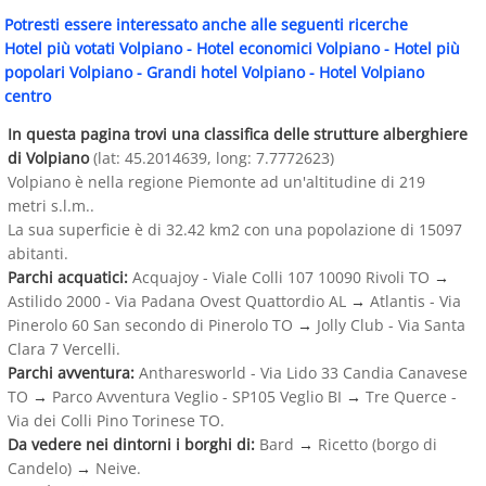
Potresti essere interessato anche alle seguenti ricerche
Hotel più votati Volpiano
-
Hotel economici Volpiano
-
Hotel più
popolari Volpiano
-
Grandi hotel Volpiano
-
Hotel Volpiano
centro
In questa pagina trovi una classifica delle strutture alberghiere
di Volpiano
(lat: 45.2014639, long: 7.7772623)
Volpiano è nella regione Piemonte ad un'altitudine di 219
metri s.l.m..
La sua superficie è di 32.42 km2 con una popolazione di 15097
abitanti.
Parchi acquatici:
Acquajoy - Viale Colli 107 10090 Rivoli TO
→
Astilido 2000 - Via Padana Ovest Quattordio AL
→
Atlantis - Via
Pinerolo 60 San secondo di Pinerolo TO
→
Jolly Club - Via Santa
Clara 7 Vercelli.
Parchi avventura:
Antharesworld - Via Lido 33 Candia Canavese
TO
→
Parco Avventura Veglio - SP105 Veglio BI
→
Tre Querce -
Via dei Colli Pino Torinese TO.
Da vedere nei dintorni i borghi di:
Bard
→
Ricetto (borgo di
Candelo)
→
Neive.