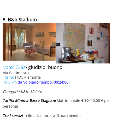
8. B&b Stadium
voto: 7.00
›
giudizio: buono
Via Baltimora 1,
Torino
(TO), Piemonte
19.0 km
da Volpiano (tempo: 00:24:00)
Categoria b&b: 10 letti
Tariffa Minima Bassa Stagione
Matrimoniale
€ 80
(40.00 € per
persona)
Tra i servizi -
climatizzatore, wifi, parcheggio