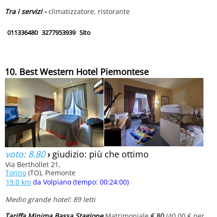
Tra i servizi -
climatizzatore, ristorante
011336480
3277953939
Sito
10. Best Western Hotel Piemontese
voto: 8.80
›
giudizio: più che ottimo
Via Berthollet 21,
Torino
(TO), Piemonte
19.0 km
da Volpiano (tempo: 00:24:00)
Medio grande hotel: 89 letti
Tariffa Minima Bassa Stagione
Matrimoniale
€ 80
(40.00 € per