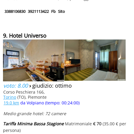
3388106830
3921113422
Fb
Sito
9. Hotel Universo
voto: 8.00
›
giudizio: ottimo
Corso Peschiera 166,
Torino
(TO), Piemonte
19.0 km
da Volpiano (tempo: 00:24:00)
Medio grande hotel: 72 camere
Tariffa Minima Bassa Stagione
Matrimoniale
€ 70
(35.00 € per
persona)