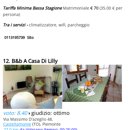
Tariffa Minima Bassa Stagione
Matrimoniale
€ 70
(35.00 € per
persona)
Tra i servizi -
climatizzatore, wifi, parcheggio
0113195739
Sito
12. B&b A Casa Di Lilly
voto: 8.40
›
giudizio: ottimo
Via Massimo D'azeglio 48,
Castellamonte
(TO), Piemonte
27.0 km
da Volpiano (tempo: 00:25:00)