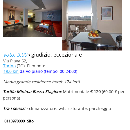
voto: 9.00
›
giudizio: eccezionale
Via Plava 62,
Torino
(TO), Piemonte
19.0 km
da Volpiano (tempo: 00:24:00)
Medio grande residence hotel: 174 letti
Tariffa Minima Bassa Stagione
Matrimoniale
€ 120
(60.00 € per
persona)
Tra i servizi -
climatizzatore, wifi, ristorante, parcheggio
0113978000
Sito