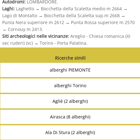
Autodromi:
LOMBARDORE.
Laghi:
Laghetto
→
Bocchetta della Scaletta medio m 2664
→
Lago di Montalto
→
Bocchetta della Scaletta sup.m 2668
→
Punta Nera superiore m 2612
→
Punta Rossa superiore m 2570
→
Cornouy m 2413.
Siti archeologici nelle vicinanze:
Areglio - Chiesa romanica (XI
sec ruderi) (vc)
→
Torino - Porta Palatina.
Ricerche simili
alberghi PIEMONTE
alberghi Torino
Agliè (2 alberghi)
Airasca (8 alberghi)
Ala Di Stura (2 alberghi)