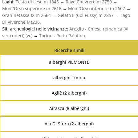
Laghi:
Testa di Lese m 1845
→
Raye Chevrere m 2750
→
Mont'Orso superiore m 2616
→
Mont'Orso inferiore m 2607
→
Gran Betassa IX m 2564
→
Gelato II (Col Fussy) m 2857
→
Lago
Di Viverone Mt236.
Siti archeologici nelle vicinanze:
Areglio - Chiesa romanica (XI
sec ruderi) (vc)
→
Torino - Porta Palatina.
Ricerche simili
alberghi PIEMONTE
alberghi Torino
Agliè (2 alberghi)
Airasca (8 alberghi)
Ala Di Stura (2 alberghi)