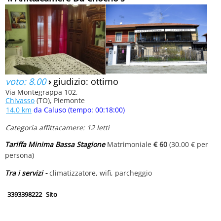
voto: 8.00
›
giudizio: ottimo
Via Montegrappa 102,
Chivasso
(TO), Piemonte
14.0 km
da Caluso (tempo: 00:18:00)
Categoria affittacamere: 12 letti
Tariffa Minima Bassa Stagione
Matrimoniale
€ 60
(30.00 € per
persona)
Tra i servizi -
climatizzatore, wifi, parcheggio
3393398222
Sito