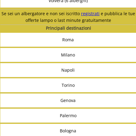
Volvera (6 alberghi)
Se sei un albergatore e non sei iscritto
registrati
e pubblica le tue
offerte lampo o last minute gratuitamente
Principali destinazioni
Roma
Milano
Napoli
Torino
Genova
Palermo
Bologna