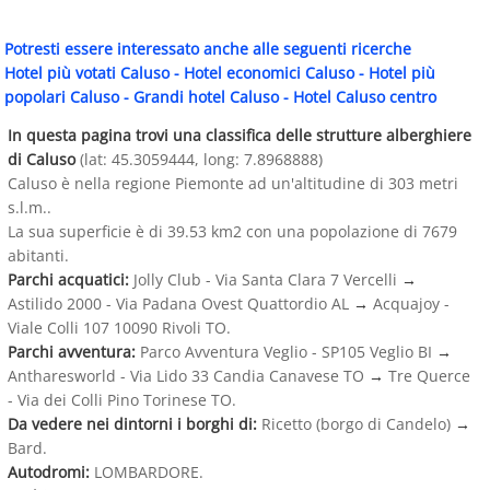
Potresti essere interessato anche alle seguenti ricerche
Hotel più votati Caluso
-
Hotel economici Caluso
-
Hotel più
popolari Caluso
-
Grandi hotel Caluso
-
Hotel Caluso centro
In questa pagina trovi una classifica delle strutture alberghiere
di Caluso
(lat: 45.3059444, long: 7.8968888)
Caluso è nella regione Piemonte ad un'altitudine di 303 metri
s.l.m..
La sua superficie è di 39.53 km2 con una popolazione di 7679
abitanti.
Parchi acquatici:
Jolly Club - Via Santa Clara 7 Vercelli
→
Astilido 2000 - Via Padana Ovest Quattordio AL
→
Acquajoy -
Viale Colli 107 10090 Rivoli TO.
Parchi avventura:
Parco Avventura Veglio - SP105 Veglio BI
→
Antharesworld - Via Lido 33 Candia Canavese TO
→
Tre Querce
- Via dei Colli Pino Torinese TO.
Da vedere nei dintorni i borghi di:
Ricetto (borgo di Candelo)
→
Bard.
Autodromi:
LOMBARDORE.