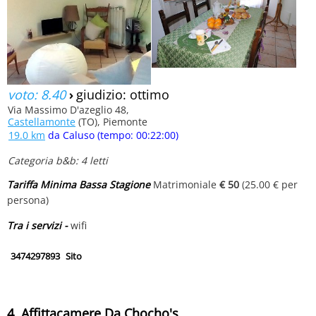
voto: 8.40
›
giudizio: ottimo
Via Massimo D'azeglio 48,
Castellamonte
(TO), Piemonte
19.0 km
da Caluso (tempo: 00:22:00)
Categoria b&b: 4 letti
Tariffa Minima Bassa Stagione
Matrimoniale
€ 50
(25.00 € per
persona)
Tra i servizi -
wifi
3474297893
Sito
4. Affittacamere Da Chocho's