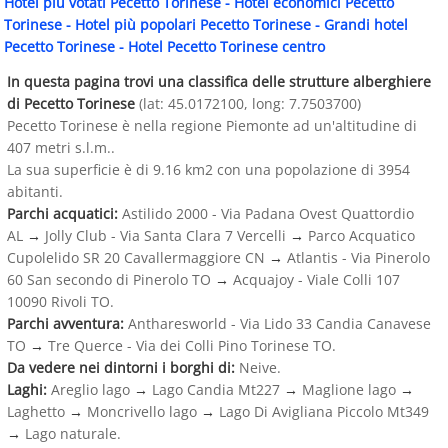
Hotel più votati Pecetto Torinese
-
Hotel economici Pecetto
Torinese
-
Hotel più popolari Pecetto Torinese
-
Grandi hotel
Pecetto Torinese
-
Hotel Pecetto Torinese centro
In questa pagina trovi una classifica delle strutture alberghiere
di Pecetto Torinese
(lat: 45.0172100, long: 7.7503700)
Pecetto Torinese è nella regione Piemonte ad un'altitudine di
407 metri s.l.m..
La sua superficie è di 9.16 km2 con una popolazione di 3954
abitanti.
Parchi acquatici:
Astilido 2000 - Via Padana Ovest Quattordio
AL
→
Jolly Club - Via Santa Clara 7 Vercelli
→
Parco Acquatico
Cupolelido SR 20 Cavallermaggiore CN
→
Atlantis - Via Pinerolo
60 San secondo di Pinerolo TO
→
Acquajoy - Viale Colli 107
10090 Rivoli TO.
Parchi avventura:
Antharesworld - Via Lido 33 Candia Canavese
TO
→
Tre Querce - Via dei Colli Pino Torinese TO.
Da vedere nei dintorni i borghi di:
Neive.
Laghi:
Areglio lago
→
Lago Candia Mt227
→
Maglione lago
→
Laghetto
→
Moncrivello lago
→
Lago Di Avigliana Piccolo Mt349
→
Lago naturale.