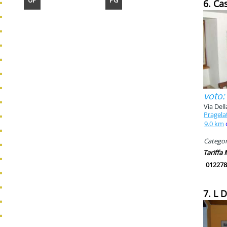
UP
PG
6. Ca
voto:
Via Dell
Pragela
9.0 km
Categori
Tariffa
012278
7. L 