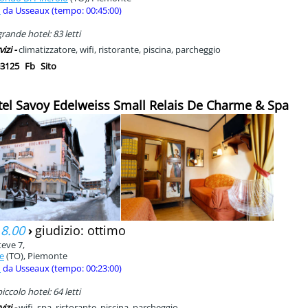
m
da Usseaux (tempo: 00:45:00)
rande hotel: 83 letti
vizi -
climatizzatore, wifi, ristorante, piscina, parcheggio
3125
Fb
Sito
tel Savoy Edelweiss Small Relais De Charme & Spa
 8.00
›
giudizio: ottimo
teve 7,
re
(TO), Piemonte
m
da Usseaux (tempo: 00:23:00)
ccolo hotel: 64 letti
vizi -
wifi, spa, ristorante, piscina, parcheggio