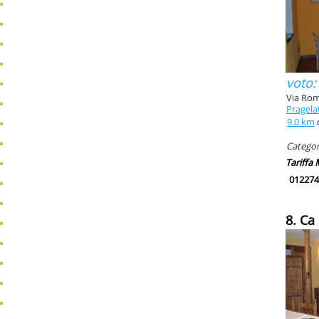
voto:
Via Rom
Pragela
9.0 km
Categori
Tariffa
012274
8. Ca