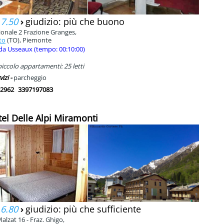
 7.50
›
giudizio: più che buono
ionale 2 Frazione Granges,
to
(TO), Piemonte
da Usseaux (tempo: 00:10:00)
iccolo appartamenti: 25 letti
vizi -
parcheggio
2962
3397197083
tel Delle Alpi Miramonti
 6.80
›
giudizio: più che sufficiente
alzat 16 - Fraz. Ghigo,