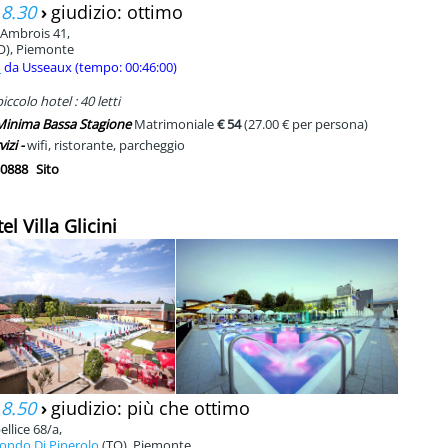
 8.30
›
giudizio: ottimo
 Ambrois 41,
O), Piemonte
m
da Usseaux (tempo: 00:46:00)
ccolo hotel : 40 letti
 Minima Bassa Stagione
Matrimoniale
€ 54
(27.00 € per persona)
vizi -
wifi, ristorante, parcheggio
0888
Sito
el Villa Glicini
 8.50
›
giudizio: più che ottimo
ellice 68/a,
ondo Di Pinerolo
(TO), Piemonte