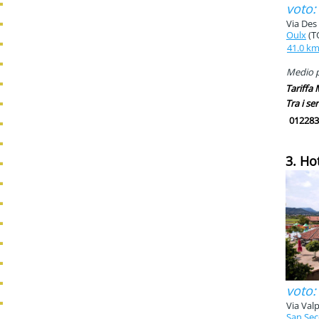
voto:
Via Des
Oulx
(T
41.0 k
Medio pi
Tariffa
Tra i ser
012283
3. Hot
voto:
Via Valp
San Sec