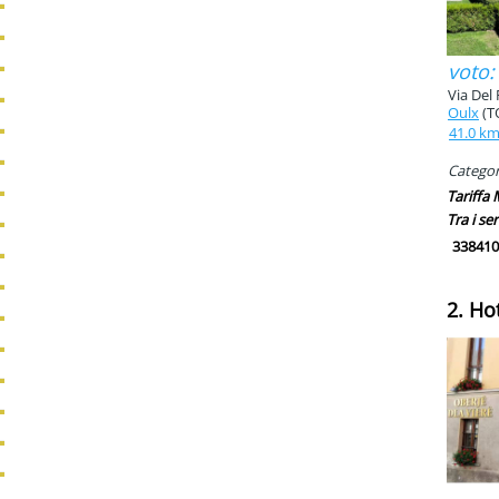
voto:
Via Del 
Oulx
(T
41.0 k
Categori
Tariffa
Tra i ser
338410
2. Ho