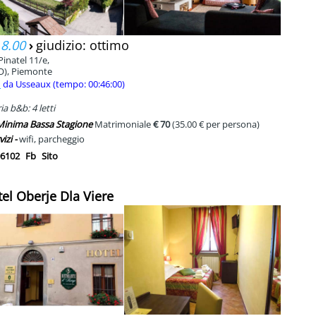
 8.00
›
giudizio: ottimo
Pinatel 11/e,
O), Piemonte
m
da Usseaux (tempo: 00:46:00)
a b&b: 4 letti
 Minima Bassa Stagione
Matrimoniale
€ 70
(35.00 € per persona)
vizi -
wifi, parcheggio
6102
Fb
Sito
tel Oberje Dla Viere