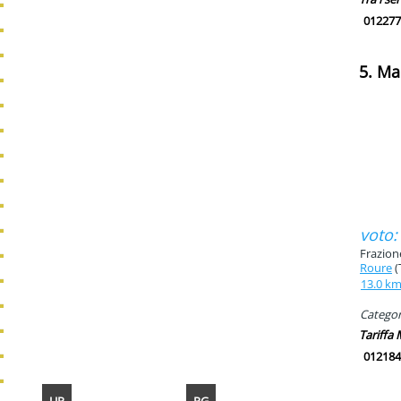
012277
5. Ma
voto:
Frazion
Roure
(
13.0 k
Categori
Tariffa
012184