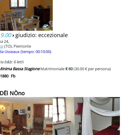
 9.00
›
giudizio: eccezionale
a 24,
to
(TO), Piemonte
da Usseaux (tempo: 00:10:00)
a b&b: 6 letti
 Minima Bassa Stagione
Matrimoniale
€ 60
(30.00 € per persona)
1880
Fb
 DËl NÒno