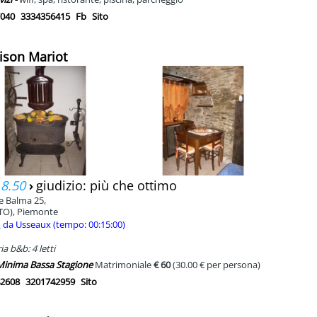
040
3334356415
Fb
Sito
ison Mariot
 8.50
›
giudizio: più che ottimo
e Balma 25,
TO), Piemonte
m
da Usseaux (tempo: 00:15:00)
a b&b: 4 letti
 Minima Bassa Stagione
Matrimoniale
€ 60
(30.00 € per persona)
2608
3201742959
Sito