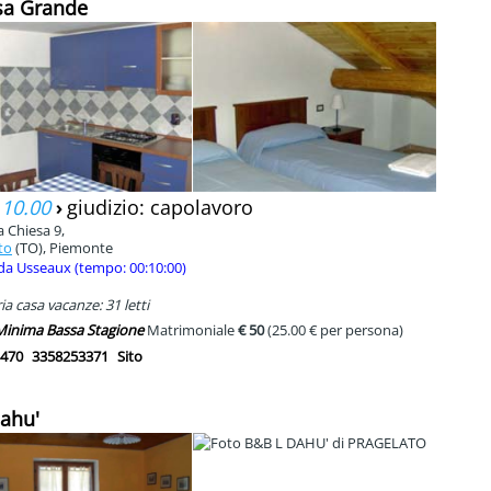
sa Grande
 10.00
›
giudizio: capolavoro
a Chiesa 9,
to
(TO), Piemonte
da Usseaux (tempo: 00:10:00)
a casa vacanze: 31 letti
 Minima Bassa Stagione
Matrimoniale
€ 50
(25.00 € per persona)
470
3358253371
Sito
Dahu'