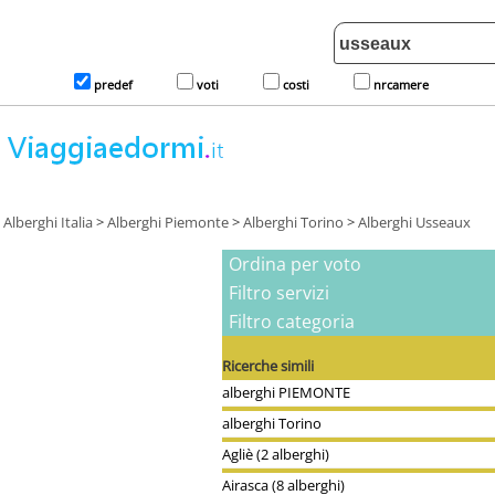
predef
voti
costi
nrcamere
Alberghi Italia
>
Alberghi Piemonte
>
Alberghi Torino
>
Alberghi Usseaux
Ordina per voto
Filtro servizi
Filtro categoria
Ricerche simili
alberghi PIEMONTE
alberghi Torino
Agliè (2 alberghi)
Airasca (8 alberghi)