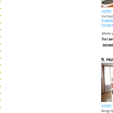
voto:
Via Naz
Pragela
9.0 km
Medio p
Tra i ser
392366
9. Ho
voto:
Borgo M