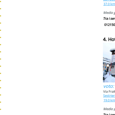
37.0 k
Medio g
Tra i ser
012150
4. Ho
voto:
Via Frai
Sestrie
19.0 k
Medio pi
Tra i ser