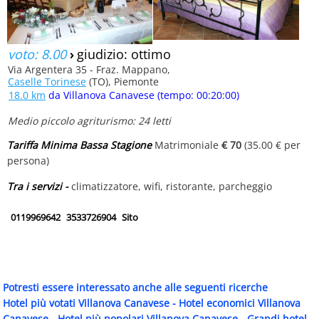
voto: 8.00
›
giudizio: ottimo
Via Argentera 35 - Fraz. Mappano,
Caselle Torinese
(TO), Piemonte
18.0 km
da Villanova Canavese (tempo: 00:20:00)
Medio piccolo agriturismo: 24 letti
Tariffa Minima Bassa Stagione
Matrimoniale
€ 70
(35.00 € per
persona)
Tra i servizi -
climatizzatore, wifi, ristorante, parcheggio
0119969642
3533726904
Sito
Potresti essere interessato anche alle seguenti ricerche
Hotel più votati Villanova Canavese
-
Hotel economici Villanova
Canavese
-
Hotel più popolari Villanova Canavese
-
Grandi hotel