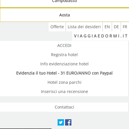
Campobasso
Aosta
Offerte
Lista dei desideri
EN
DE
FR
V I A G G I A E D O R M I . I T
ACCEDI
Registra hotel
Info evidenziazione hotel
Evidenzia il tuo Hotel - 31 EURO/ANNO con Paypal
Hotel zona parchi
Inserisci una recensione
Contattaci