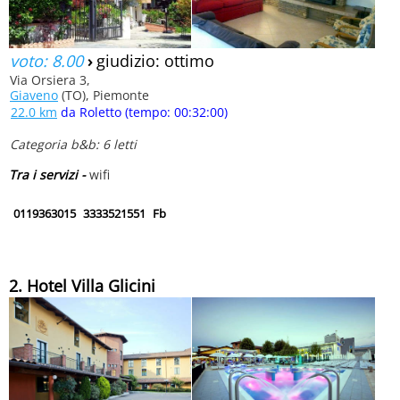
voto: 8.00
›
giudizio: ottimo
Via Orsiera 3,
Giaveno
(TO), Piemonte
22.0 km
da Roletto (tempo: 00:32:00)
Categoria b&b: 6 letti
Tra i servizi -
wifi
0119363015
3333521551
Fb
2. Hotel Villa Glicini