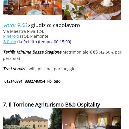
voto: 9.60
›
giudizio: capolavoro
Via Maestra Riva 124,
Pinerolo
(TO), Piemonte
8.0 km
da Roletto (tempo: 00:15:00)
Tariffa Minima Bassa Stagione
Matrimoniale
€ 85
(42.50 € per
persona)
Tra i servizi -
wifi, piscina, parcheggio
012140391
3332746054
Fb
Sito
7. Il Torrione Agriturismo B&b Ospitality