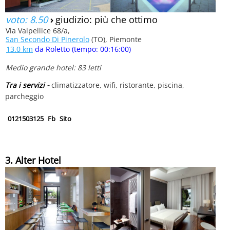
voto: 8.50
›
giudizio: più che ottimo
Via Valpellice 68/a,
San Secondo Di Pinerolo
(TO), Piemonte
13.0 km
da Roletto (tempo: 00:16:00)
Medio grande hotel: 83 letti
Tra i servizi -
climatizzatore, wifi, ristorante, piscina,
parcheggio
0121503125
Fb
Sito
3. Alter Hotel