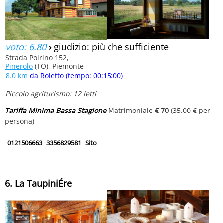
voto: 6.80
›
giudizio: più che sufficiente
Strada Poirino 152,
Pinerolo
(TO), Piemonte
8.0 km
da Roletto (tempo: 00:15:00)
Piccolo agriturismo: 12 letti
Tariffa Minima Bassa Stagione
Matrimoniale
€ 70
(35.00 € per
persona)
0121506663
3356829581
Sito
6. La TaupiniÉre