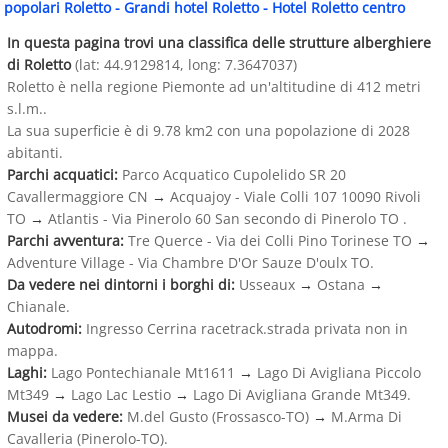
popolari Roletto
-
Grandi hotel Roletto
-
Hotel Roletto centro
In questa pagina trovi una classifica delle strutture alberghiere
di Roletto
(lat: 44.9129814, long: 7.3647037)
Roletto è nella regione Piemonte ad un'altitudine di 412 metri
s.l.m..
La sua superficie è di 9.78 km2 con una popolazione di 2028
abitanti.
Parchi acquatici:
Parco Acquatico Cupolelido SR 20
Cavallermaggiore CN
→
Acquajoy - Viale Colli 107 10090 Rivoli
TO
→
Atlantis - Via Pinerolo 60 San secondo di Pinerolo TO .
Parchi avventura:
Tre Querce - Via dei Colli Pino Torinese TO
→
Adventure Village - Via Chambre D'Or Sauze D'oulx TO.
Da vedere nei dintorni i borghi di:
Usseaux
→
Ostana
→
Chianale.
Autodromi:
Ingresso Cerrina racetrack.strada privata non in
mappa.
Laghi:
Lago Pontechianale Mt1611
→
Lago Di Avigliana Piccolo
Mt349
→
Lago Lac Lestio
→
Lago Di Avigliana Grande Mt349.
Musei da vedere:
M.del Gusto (Frossasco-TO)
→
M.Arma Di
Cavalleria (Pinerolo-TO).