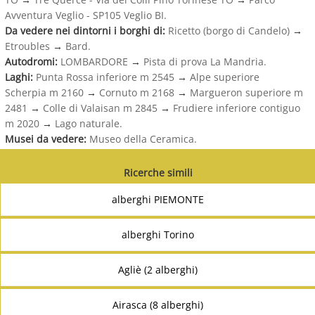
Avventura Veglio - SP105 Veglio BI.
Da vedere nei dintorni i borghi di:
Ricetto (borgo di Candelo)
→
Etroubles
→
Bard.
Autodromi:
LOMBARDORE
→
Pista di prova La Mandria.
Laghi:
Punta Rossa inferiore m 2545
→
Alpe superiore
Scherpia m 2160
→
Cornuto m 2168
→
Margueron superiore m
2481
→
Colle di Valaisan m 2845
→
Frudiere inferiore contiguo
m 2020
→
Lago naturale.
Musei da vedere:
Museo della Ceramica.
Ricerche simili
alberghi PIEMONTE
alberghi Torino
Agliè (2 alberghi)
Airasca (8 alberghi)