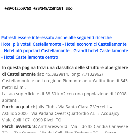
+39/012559760
+39/348/2581591
Sito
Potresti essere interessato anche alle seguenti ricerche
Hotel più votati Castellamonte
-
Hotel economici Castellamonte
-
Hotel più popolari Castellamonte
-
Grandi hotel Castellamonte
-
Hotel Castellamonte centro
In questa pagina trovi una classifica delle strutture alberghiere
di Castellamonte
(lat: 45.3829814, long: 7.7132962)
Castellamonte è nella regione Piemonte ad un'altitudine di 343
metri s.l.m..
La sua superficie è di 38.50 km2 con una popolazione di 10008
abitanti.
Parchi acquatici:
Jolly Club - Via Santa Clara 7 Vercelli
→
Astilido 2000 - Via Padana Ovest Quattordio AL
→
Acquajoy -
Viale Colli 107 10090 Rivoli TO.
Parchi avventura:
Antharesworld - Via Lido 33 Candia Canavese
TO
→
Tre Querce - Via dei Colli Pino Torinese TO
→
Parco