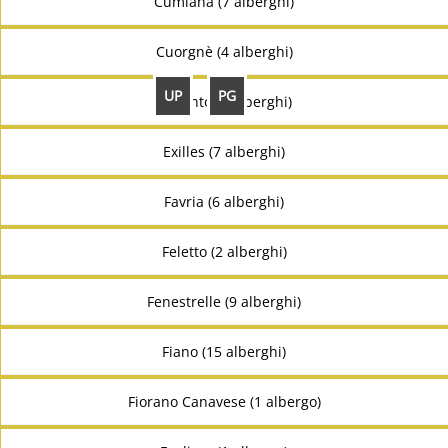
Cumiana (7 alberghi)
Cuorgnè (4 alberghi)
UP
PG
Druento (2 alberghi)
Exilles (7 alberghi)
Favria (6 alberghi)
Feletto (2 alberghi)
Fenestrelle (9 alberghi)
Fiano (15 alberghi)
Fiorano Canavese (1 albergo)