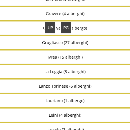
Gravere (4 alberghi)
UP
PG
Groscavallo (1 albergo)
Grugliasco (27 alberghi)
Ivrea (15 alberghi)
La Loggia (3 alberghi)
Lanzo Torinese (6 alberghi)
Lauriano (1 albergo)
Leini (4 alberghi)
Lessolo (2 alberghi)