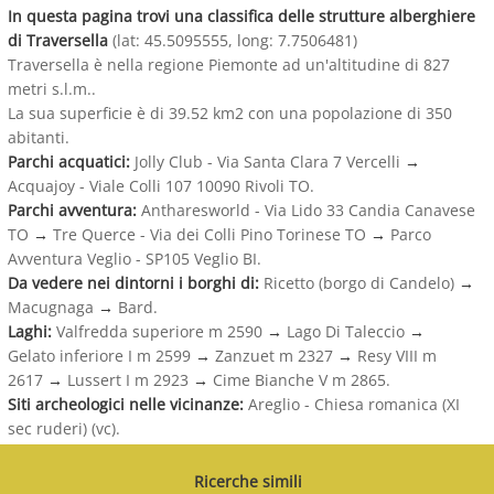
In questa pagina trovi una classifica delle strutture alberghiere
di Traversella
(lat: 45.5095555, long: 7.7506481)
Traversella è nella regione Piemonte ad un'altitudine di 827
metri s.l.m..
La sua superficie è di 39.52 km2 con una popolazione di 350
abitanti.
Parchi acquatici:
Jolly Club - Via Santa Clara 7 Vercelli
→
Acquajoy - Viale Colli 107 10090 Rivoli TO.
Parchi avventura:
Antharesworld - Via Lido 33 Candia Canavese
TO
→
Tre Querce - Via dei Colli Pino Torinese TO
→
Parco
Avventura Veglio - SP105 Veglio BI.
Da vedere nei dintorni i borghi di:
Ricetto (borgo di Candelo)
→
Macugnaga
→
Bard.
Laghi:
Valfredda superiore m 2590
→
Lago Di Taleccio
→
Gelato inferiore I m 2599
→
Zanzuet m 2327
→
Resy VIII m
2617
→
Lussert I m 2923
→
Cime Bianche V m 2865.
Siti archeologici nelle vicinanze:
Areglio - Chiesa romanica (XI
sec ruderi) (vc).
Ricerche simili