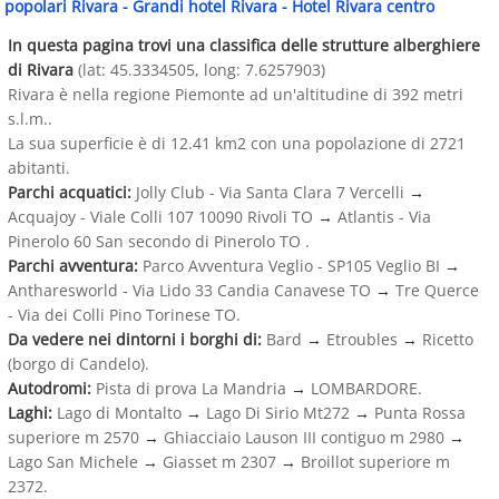
popolari Rivara
-
Grandi hotel Rivara
-
Hotel Rivara centro
In questa pagina trovi una classifica delle strutture alberghiere
di Rivara
(lat: 45.3334505, long: 7.6257903)
Rivara è nella regione Piemonte ad un'altitudine di 392 metri
s.l.m..
La sua superficie è di 12.41 km2 con una popolazione di 2721
abitanti.
Parchi acquatici:
Jolly Club - Via Santa Clara 7 Vercelli
→
Acquajoy - Viale Colli 107 10090 Rivoli TO
→
Atlantis - Via
Pinerolo 60 San secondo di Pinerolo TO .
Parchi avventura:
Parco Avventura Veglio - SP105 Veglio BI
→
Antharesworld - Via Lido 33 Candia Canavese TO
→
Tre Querce
- Via dei Colli Pino Torinese TO.
Da vedere nei dintorni i borghi di:
Bard
→
Etroubles
→
Ricetto
(borgo di Candelo).
Autodromi:
Pista di prova La Mandria
→
LOMBARDORE.
Laghi:
Lago di Montalto
→
Lago Di Sirio Mt272
→
Punta Rossa
superiore m 2570
→
Ghiacciaio Lauson III contiguo m 2980
→
Lago San Michele
→
Giasset m 2307
→
Broillot superiore m
2372.