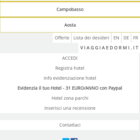
Campobasso
Aosta
Offerte
Lista dei desideri
EN
DE
FR
V I A G G I A E D O R M I . I T
ACCEDI
Registra hotel
Info evidenziazione hotel
Evidenzia il tuo Hotel - 31 EURO/ANNO con Paypal
Hotel zona parchi
Inserisci una recensione
Contattaci