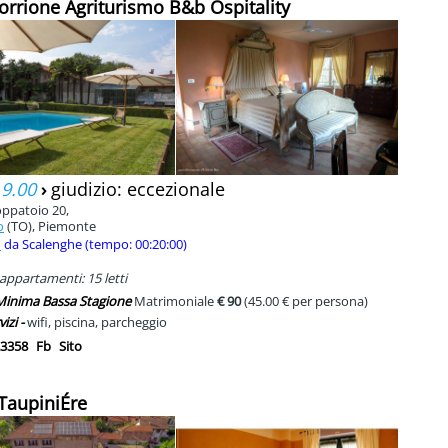
 Torrione Agriturismo B&b Ospitality
 9.00
›
giudizio: eccezionale
oppatoio 20,
o
(TO), Piemonte
m
da Scalenghe (tempo: 00:20:00)
 appartamenti: 15 letti
 Minima Bassa Stagione
Matrimoniale
€ 90
(45.00 € per persona)
vizi -
wifi, piscina, parcheggio
3358
Fb
Sito
 TaupiniÉre