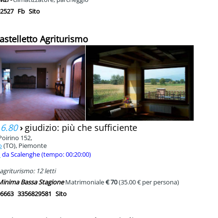
2527
Fb
Sito
 Castelletto Agriturismo
 6.80
›
giudizio: più che sufficiente
Poirino 152,
o
(TO), Piemonte
m
da Scalenghe (tempo: 00:20:00)
agriturismo: 12 letti
 Minima Bassa Stagione
Matrimoniale
€ 70
(35.00 € per persona)
6663
3356829581
Sito