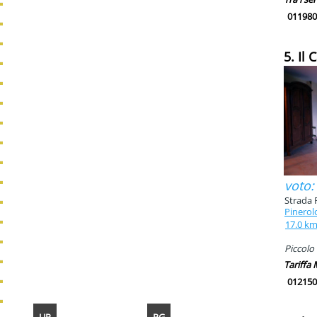
011980
5. Il
voto:
Strada 
Pinerol
17.0 k
Piccolo 
Tariffa
012150