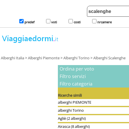
predef
voti
costi
nrcamere
Alberghi Italia
>
Alberghi Piemonte
>
Alberghi Torino
>
Alberghi Scalenghe
Ordina per voto
Filtro servizi
Filtro categoria
Ricerche simili
alberghi PIEMONTE
alberghi Torino
Agliè (2 alberghi)
Airasca (8 alberghi)