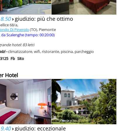
 8.50
›
giudizio: più che ottimo
ellice 68/a,
ondo Di Pinerolo
(TO), Piemonte
m
da Scalenghe (tempo: 00:20:00)
rande hotel: 83 letti
vizi -
climatizzatore, wifi, ristorante, piscina, parcheggio
3125
Fb
Sito
er Hotel
 9.40
›
giudizio: eccezionale