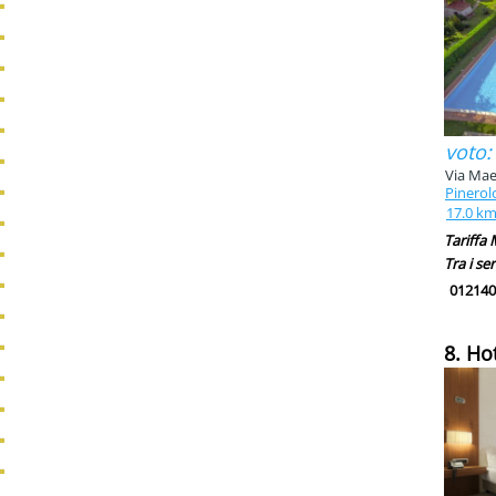
voto:
Via Mae
Pinerol
17.0 k
Tariffa
Tra i ser
012140
8. Ho