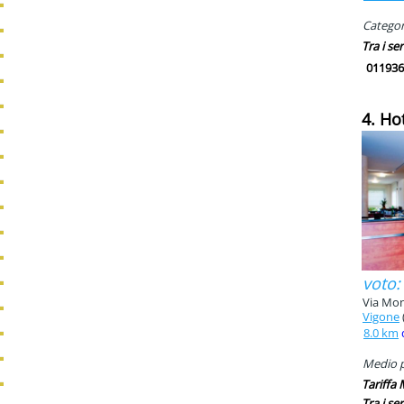
Categori
Tra i ser
011936
4. Ho
voto:
Via Mon
Vigone
8.0 km
Medio pi
Tariffa
Tra i ser