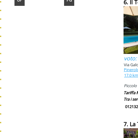
UP
PG
6. Il
voto:
Via Gal
Pinerol
17.0 k
Piccolo
Tariffa
Tra i ser
012132
7. La