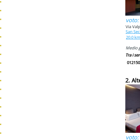
voto:
Via Valp
San Sec
20.0 k
Medio g
Tra i ser
012150
2. Alt
voto: