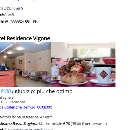
a b&b: 6 letti
vizi -
wifi
3015
3333521551
Fb
tel Residence Vigone
 8.80
›
giudizio: più che ottimo
tagna 3,
(TO), Piemonte
da Scalenghe (tempo: 00:08:00)
ccolo hotel residence: 41 letti
 Minima Bassa Stagione
Matrimoniale
€ 70
(35.00 € per persona)
vizi -
climatizzatore, parcheggio