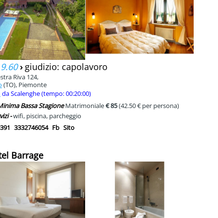
 9.60
›
giudizio: capolavoro
stra Riva 124,
o
(TO), Piemonte
m
da Scalenghe (tempo: 00:20:00)
 Minima Bassa Stagione
Matrimoniale
€ 85
(42.50 € per persona)
vizi -
wifi, piscina, parcheggio
391
3332746054
Fb
Sito
tel Barrage