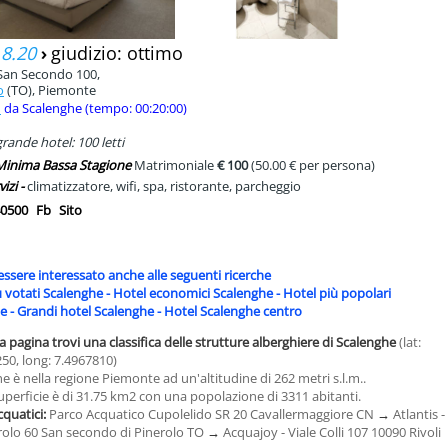
 8.20
›
giudizio: ottimo
San Secondo 100,
o
(TO), Piemonte
m
da Scalenghe (tempo: 00:20:00)
rande hotel: 100 letti
 Minima Bassa Stagione
Matrimoniale
€ 100
(50.00 € per persona)
vizi -
climatizzatore, wifi, spa, ristorante, parcheggio
0500
Fb
Sito
essere interessato anche alle seguenti ricerche
ù votati Scalenghe
-
Hotel economici Scalenghe
-
Hotel più popolari
he
-
Grandi hotel Scalenghe
-
Hotel Scalenghe centro
a pagina trovi una classifica delle strutture alberghiere di Scalenghe
(lat:
50, long: 7.4967810)
e è nella regione Piemonte ad un'altitudine di 262 metri s.l.m..
uperficie è di 31.75 km2 con una popolazione di 3311 abitanti.
cquatici:
Parco Acquatico Cupolelido SR 20 Cavallermaggiore CN
→
Atlantis -
rolo 60 San secondo di Pinerolo TO
→
Acquajoy - Viale Colli 107 10090 Rivoli