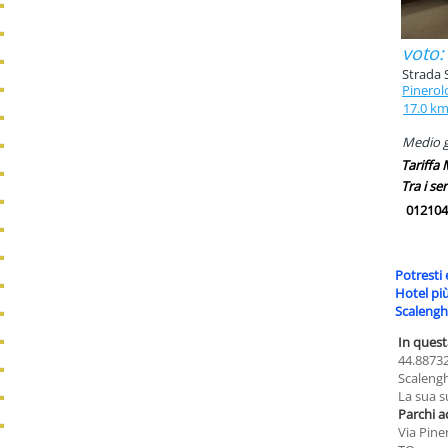
voto:
Strada 
Pinerol
17.0 k
Medio g
Tariffa
Tra i ser
012104
Potresti 
Hotel pi
Scaleng
In quest
44.88732
Scalengh
La sua s
Parchi a
Via Pine