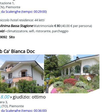
Stazione 1,
CN), Piemonte
m
da Scalenghe (tempo: 00:29:00)
ccolo hotel residence: 44 letti
 Minima Bassa Stagione
Matrimoniale
€ 80
(40.00 € per persona)
vizi -
climatizzatore, wifi, ristorante, parcheggio
9092
Sito
b Ca' Bianca Doc
 8.00
›
giudizio: ottimo
era 3,
o
(TO), Piemonte
m
da Scalenghe (tempo: 00:36:00)