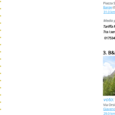
Piazza 
Barge
(
31.0 k
Medio pi
Tariffa
Tra i ser
017534
3. B&
voto:
Via Orsi
Giaven
29.0 k